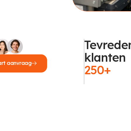
Tevrede
klanten
art aanvraag
250+