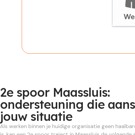
Werknem
2e spoor Maassluis:
ondersteuning die aans
jouw situatie
Als werken binnen je huidige organisatie geen haalba
is, kan een 2e spoor traject in Maassluis de volgende s