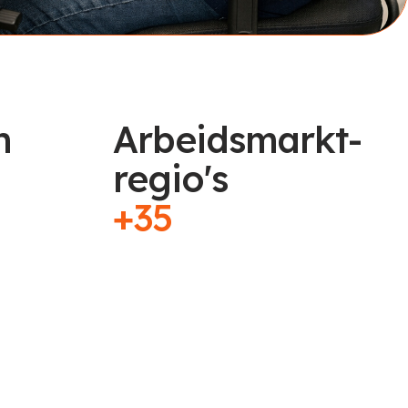
n
Arbeidsmarkt-
regio's
+35