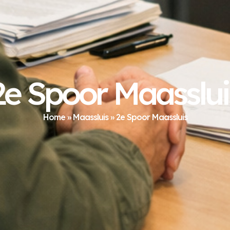
2e Spoor Maasslui
Home
»
Maassluis
»
2e Spoor Maassluis