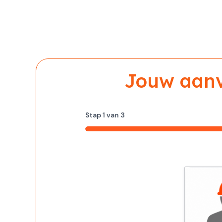
Jouw aanvr
Stap
1
van
3
33%