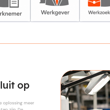
er
Werkgever
Werkzoekende
luit op
re oplossing meer
tap zijn. De