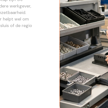
ndere werkgever,
nzetbaarheid.
ar helpt wel om
luis of de regio