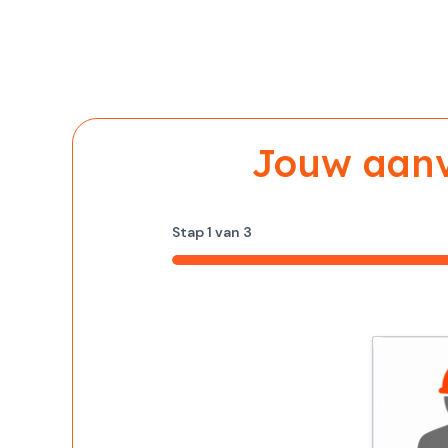
Jouw aanvr
Stap
1
van
3
33%