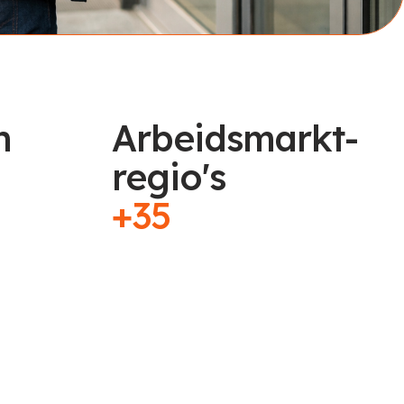
n
Arbeidsmarkt-
regio's
+35