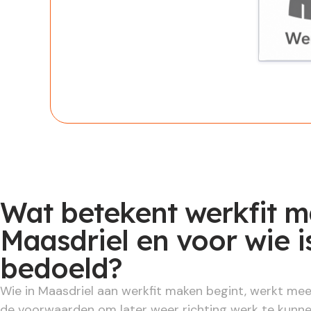
Werknem
Wat betekent werkfit m
Maasdriel en voor wie is
bedoeld?
Wie in Maasdriel aan werkfit maken begint, werkt mee
de voorwaarden om later weer richting werk te kunnen