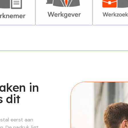
er
Werkgever
Werkzoekende
aken in
 dit
stal eerst aan
. De nadruk ligt