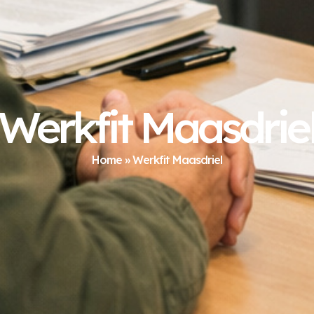
Werkfit Maasdrie
Home
»
Werkfit Maasdriel