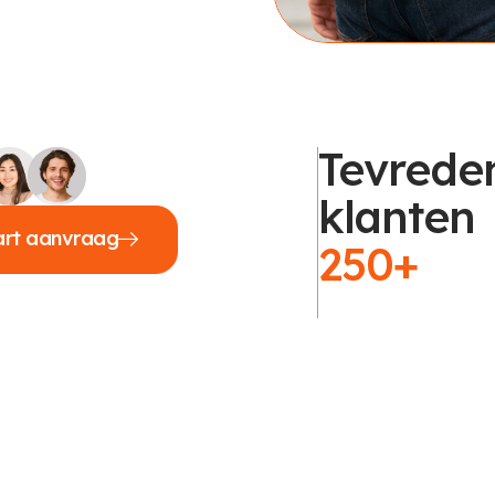
Tevrede
klanten
art aanvraag
250+