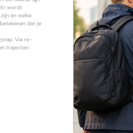
 Er wordt
zijn en welke
 betekenen dat je
stap. Via re-
en trajecten