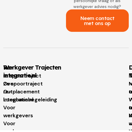
persoonlijke vraag of als
werkgever advies nodig?
Neem contact
met ons op
Re-
Werkgever Trajecten
D
integratie.nl
T
1e spoortraject
N
Over
2e spoortraject
M
I
re-
Outplacement
t
u
integratie.nl
Loopbaanbegeleiding
W
W
Voor
t
u
werkgevers
N
Voor
w
u
werknemers
t
W