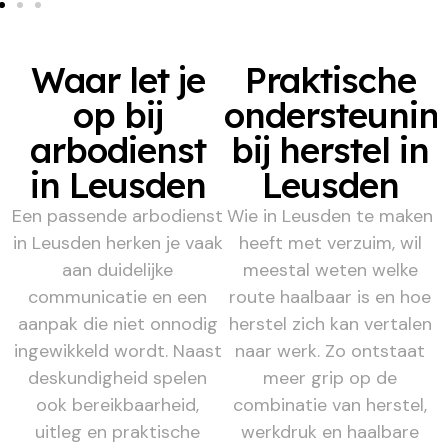
Waar let je
Praktische
op bij
ondersteunin
arbodienst
bij herstel in
in Leusden
Leusden
Een passende arbodienst
Wie in Leusden te maken
in Leusden herken je vaak
heeft met verzuim, wil
aan duidelijke
meestal weten welke
communicatie en een
route haalbaar is en hoe
aanpak die niet onnodig
herstel zich kan vertalen
ingewikkeld wordt. Naast
naar werk. Zo ontstaat
deskundigheid spelen
meer grip op de
ook bereikbaarheid,
combinatie van herstel,
uitleg en praktische
werkdruk en haalbare