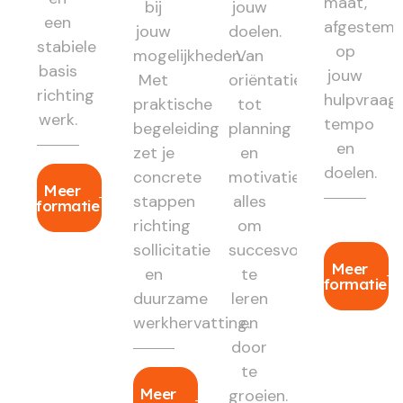
maat,
bij
jouw
een
afgestem
jouw
doelen.
stabiele
op
mogelijkheden.
Van
basis
jouw
Met
oriëntatie
richting
hulpvraag,
praktische
tot
werk.
tempo
begeleiding
planning
en
zet je
en
doelen.
concrete
motivatie:
Meer
stappen
alles
informatie
richting
om
sollicitatie
succesvol
Meer
en
te
informatie
duurzame
leren
werkhervatting.
en
door
te
Meer
groeien.