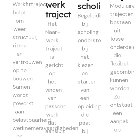
werk
Werkfittraject
scholing
Modulaire
helpt
traject
trajecten
Begeleiding
om
bestaan
Het
bij
weer
uit
Naar-
scholing
structuur,
losse
werk
ondersteunt
ritme
onderdele
traject
bij
en
die
is
het
vertrouwen
flexibel
gericht
kiezen
op te
gecombin
op
en
bouwen.
kunnen
het
starten
Samen
worden.
vinden
van
wordt
Zo
van
een
gewerkt
ontstaat
passend
opleiding
aan
een
werk
die
belastbaarheid,
aanpak
dat
past
werknemersvaardigheden
op
aansluit
bij
en