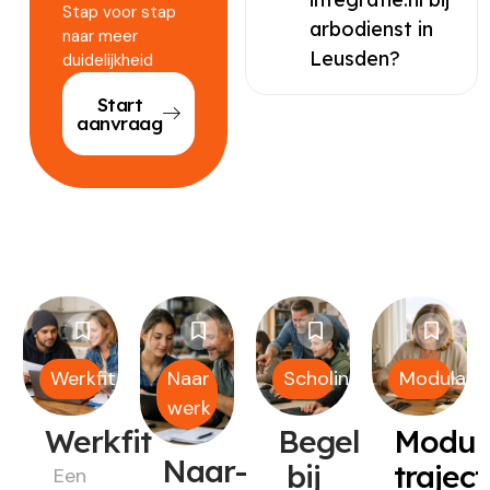
Stap voor stap
arbodienst in
naar meer
Leusden?
duidelijkheid
Start
aanvraag
Werkfit
Naar
Scholing
Modulair
werk
Werkfit
Begeleiding
Modul
Naar-
bij
trajec
Een