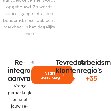
aanvoelt of te snel wordt
opgebouwd. Zo wordt
vooruitgang niet alleen
benoemd, maar ook echt
merkbaar in het dagelijks
leven.
Re-
Tevreden
Arbeidsm
integratie
klanten
regio's
Start
aanvragen?
250+
+35
aanvraag
Vraag
gemakkelijk
en snel
jouw re-