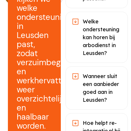
welke
ondersteuning
Welke
in
ondersteuning
Leusden
kan horen bij
past,
arbodienst in
zodat
Leusden?
verzuimbegeleiding
en
Wanneer sluit
werkhervatting
een aanbieder
weer
goed aan in
overzichtelijk
Leusden?
en
haalbaar
Hoe helpt re-
worden.
integratie.nl bij