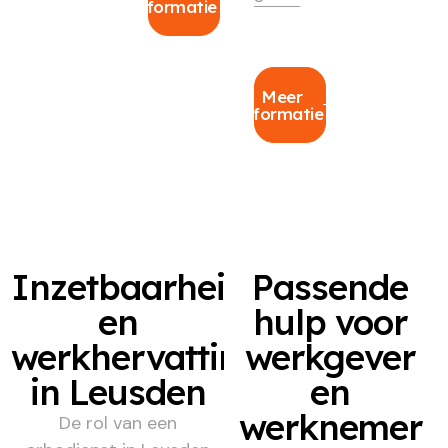
informatie
Meer
informatie
Inzetbaarheid
Passende
en
hulp voor
werkhervatting
werkgever
in Leusden
en
werknemer
De rol van een