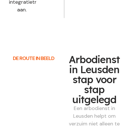
integratietraject
aan.
Arbodienst
DE ROUTE IN BEELD
in Leusden
stap voor
stap
uitgelegd
Een arbodienst in
Leusden helpt om
verzuim niet alleen te