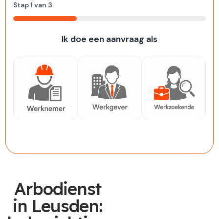
Stap
1
van
3
33%
Ik doe een aanvraag als
Werknemer
Werkgever
Werkzoekende
Arbodienst
in Leusden: