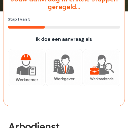
geregeld...
Stap
1
van
3
33%
Ik doe een aanvraag als
Werknemer
Werkgever
Werkzoekende
Arbodienst