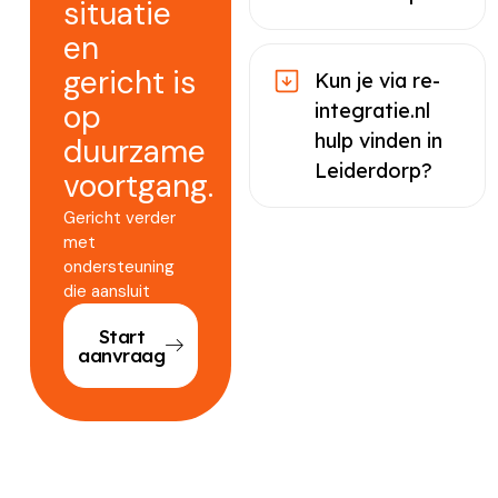
situatie
en
gericht is
Kun je via re-
op
integratie.nl
hulp vinden in
duurzame
Leiderdorp?
voortgang.
Gericht verder
met
ondersteuning
die aansluit
Start
aanvraag