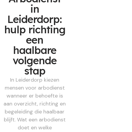
in
Leiderdorp:
hulp richting
een
haalbare
volgende
stap
In Leiderdorp kiezen
mensen voor arbodienst
wanneer er behoefte is
aan overzicht, richting en
begeleiding die haalbaar
blijft. Wat een arbodienst
doet en welke