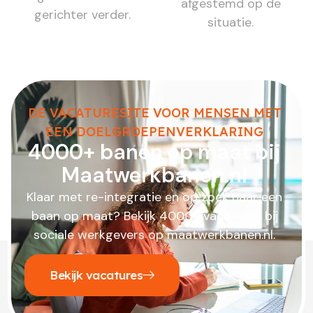
afgestemd op de
gerichter verder.
situatie.
DE VACATURESITE VOOR MENSEN MET
EEN DOELGROEPENVERKLARING
4000+ banen op maat bij
Maatwerkbanen.nl
Klaar met re-integratie en op zoek naar een
baan op maat? Bekijk 4000+ vacatures bij
sociale werkgevers op maatwerkbanen.nl.
Bekijk vacatures