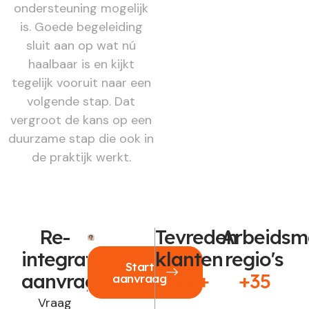
ondersteuning mogelijk
is. Goede begeleiding
sluit aan op wat nú
haalbaar is en kijkt
tegelijk vooruit naar een
volgende stap. Dat
vergroot de kans op een
duurzame stap die ook in
de praktijk werkt.
Re-
Tevreden
Arbeidsm
integratie
klanten
regio's
Start
aanvragen?
250+
+35
aanvraag
Vraag