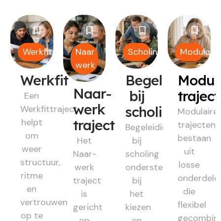
Werkfit
Naar
Scholing
Modulair
werk
Werkfit
Begeleiding
Modul
Naar-
bij
trajec
Een
werk
Werkfittraject
scholing
Modulaire
helpt
traject
trajecten
Begeleiding
om
bestaan
Het
bij
weer
uit
Naar-
scholing
structuur,
losse
werk
ondersteunt
ritme
onderdele
traject
bij
en
die
is
het
vertrouwen
flexibel
gericht
kiezen
op te
gecombin
op
en