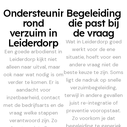
Ondersteuning
Begeleiding
rond
die past bij
verzuim in
de vraag
Leiderdorp
Wat in Leiderdorp goed
werkt voor de ene
Een goede arbodienst in
situatie, hoeft voor een
Leiderdorp kijkt niet
andere vraag niet de
alleen naar uitval, maar
beste keuze te zijn. Soms
ook naar wat nodig is om
ligt de nadruk op snelle
verder te komen. Er is
verzuimbegeleiding,
aandacht voor
terwijl in andere gevallen
inzetbaarheid, contact
juist re-integratie of
met de bedrijfsarts en de
preventie vooropstaat.
vraag welke stappen
Zo voorkom je dat
verantwoord zijn. Zo
begeleiding te generiek