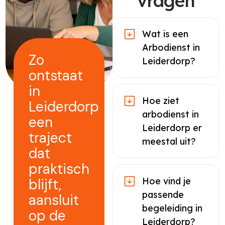
vragen
Wat is een
Arbodienst in
Zo
Leiderdorp?
ontstaat
in
Hoe ziet
Leiderdorp
arbodienst in
een
Leiderdorp er
traject
meestal uit?
dat
praktisch
blijft,
Hoe vind je
passende
aansluit
begeleiding in
op de
Leiderdorp?