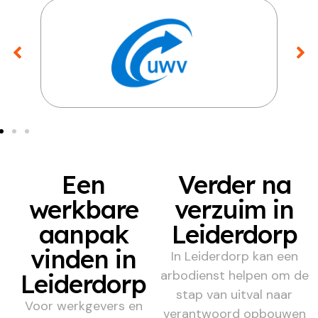
Een
Verder na
werkbare
verzuim in
aanpak
Leiderdorp
vinden in
In Leiderdorp kan een
arbodienst helpen om de
Leiderdorp
stap van uitval naar
Voor werkgevers en
verantwoord opbouwen