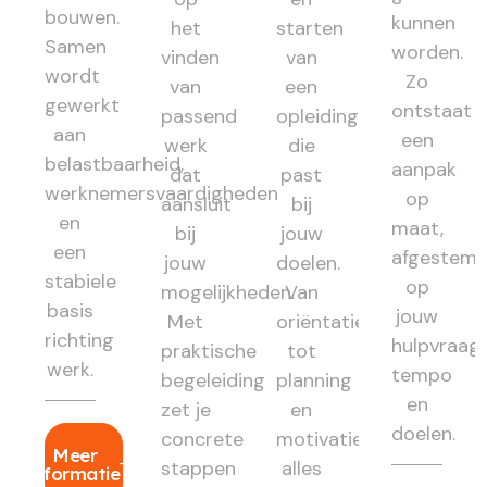
bouwen.
kunnen
het
starten
Samen
worden.
vinden
van
wordt
Zo
van
een
gewerkt
ontstaat
passend
opleiding
aan
een
werk
die
belastbaarheid,
aanpak
dat
past
werknemersvaardigheden
op
aansluit
bij
en
maat,
bij
jouw
een
afgestem
jouw
doelen.
stabiele
op
mogelijkheden.
Van
basis
jouw
Met
oriëntatie
richting
hulpvraag,
praktische
tot
werk.
tempo
begeleiding
planning
en
zet je
en
doelen.
concrete
motivatie:
Meer
stappen
alles
informatie