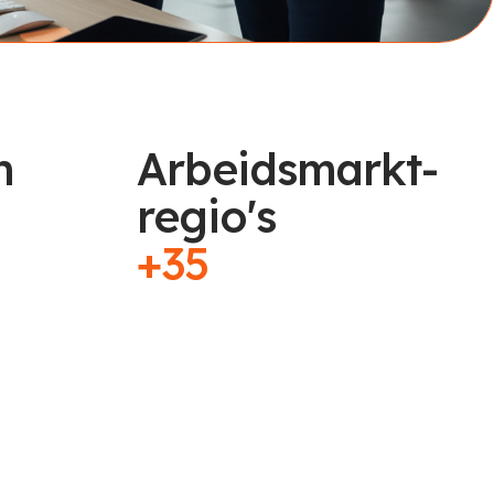
n
Arbeidsmarkt-
regio's
+35