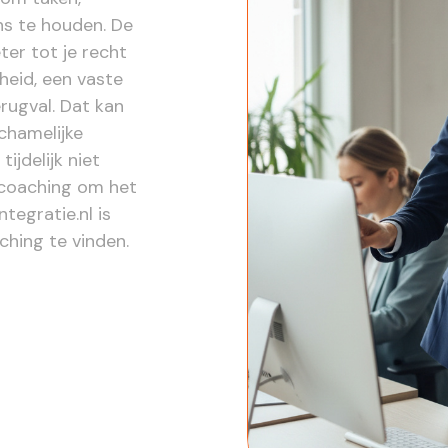
ns te houden. De
ter tot je recht
heid, een vaste
rugval. Dat kan
ichamelijke
ijdelijk niet
bcoaching om het
tegratie.nl is
hing te vinden.