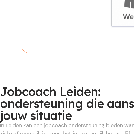
Werknem
Jobcoach Leiden:
ondersteuning die aans
jouw situatie
In Leiden kan een jobcoach ondersteuning bieden wa
zichzelf mogelijk is, maar het in de praktijk lastig blijf