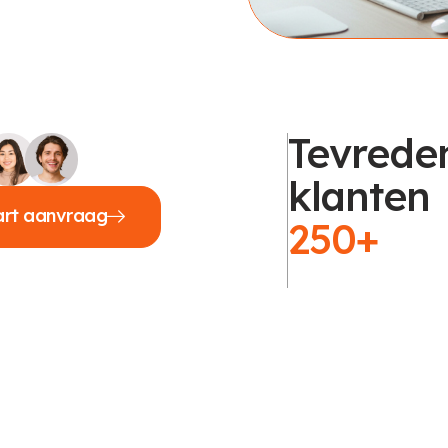
Tevrede
klanten
art aanvraag
250+