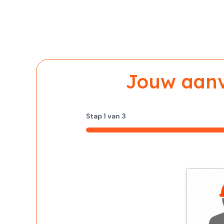
Jouw aanvr
Stap
1
van
3
33%