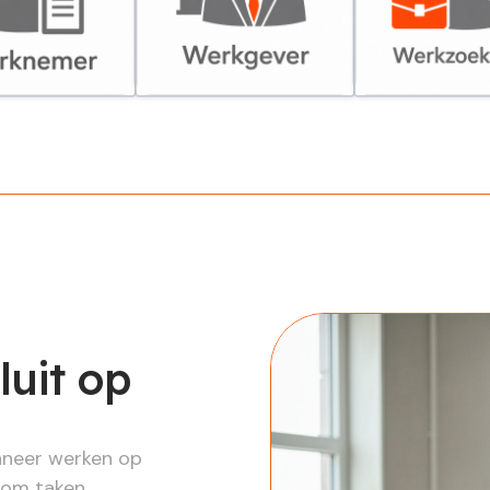
er
Werkgever
Werkzoekende
luit op
nneer werken op
t om taken,