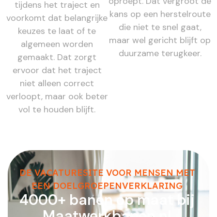
oproept. Dat vergroot de
tijdens het traject en
kans op een herstelroute
voorkomt dat belangrijke
die niet te snel gaat,
keuzes te laat of te
maar wel gericht blijft op
algemeen worden
duurzame terugkeer.
gemaakt. Dat zorgt
ervoor dat het traject
niet alleen correct
verloopt, maar ook beter
vol te houden blijft.
DE VACATURESITE VOOR MENSEN MET
EEN DOELGROEPENVERKLARING
4000+ banen op maat bij
Maatwerkbanen.nl