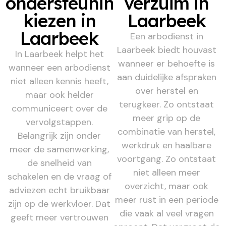
ondersteuning
verzuim in
kiezen in
Laarbeek
Laarbeek
Een arbodienst in
Laarbeek biedt houvast
In Laarbeek helpt het
wanneer er behoefte is
wanneer een arbodienst
aan duidelijke afspraken
niet alleen kennis heeft,
over herstel en
maar ook helder
terugkeer. Zo ontstaat
communiceert over de
meer grip op de
vervolgstappen.
combinatie van herstel,
Belangrijk zijn onder
werkdruk en haalbare
meer de samenwerking,
voortgang. Zo ontstaat
de snelheid van
niet alleen meer
schakelen en de vraag of
overzicht, maar ook
adviezen echt bruikbaar
meer rust in een periode
zijn op de werkvloer. Dat
die vaak al veel vragen
geeft meer vertrouwen