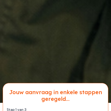
Jouw aanvraag in enkele stappen
geregeld...
Stap
1
van
3