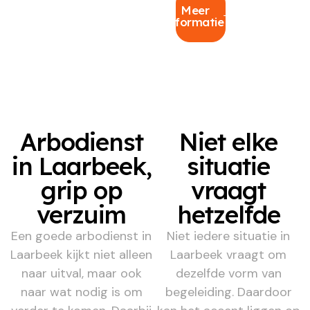
Meer
informatie
Arbodienst
Niet elke
in Laarbeek,
situatie
grip op
vraagt
verzuim
hetzelfde
Een goede arbodienst in
Niet iedere situatie in
Laarbeek kijkt niet alleen
Laarbeek vraagt om
naar uitval, maar ook
dezelfde vorm van
naar wat nodig is om
begeleiding. Daardoor