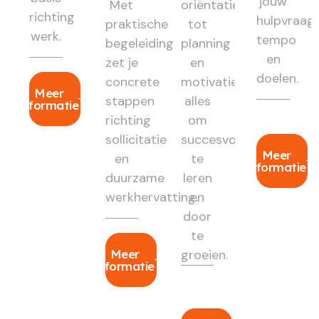
jouw
Met
oriëntatie
richting
hulpvraag,
praktische
tot
werk.
tempo
begeleiding
planning
en
zet je
en
doelen.
concrete
motivatie:
Meer
stappen
alles
informatie
richting
om
sollicitatie
succesvol
Meer
en
te
informatie
duurzame
leren
werkhervatting.
en
door
te
Meer
groeien.
informatie