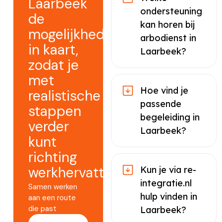
Laarbeek
ondersteuning
de
kan horen bij
mogelijkheden
arbodienst in
in kaart,
Laarbeek?
zodat je
met
Hoe vind je
realistische
passende
stappen
begeleiding in
verder
Laarbeek?
kunt
richting
werkhervatting.
Kun je via re-
integratie.nl
Samen werken
hulp vinden in
aan een route
die past
Laarbeek?