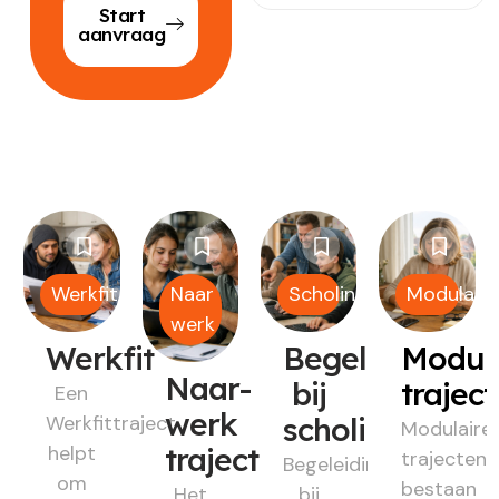
Start
aanvraag
Werkfit
Naar
Scholing
Modulair
werk
Werkfit
Begeleiding
Modul
Naar-
bij
trajec
Een
werk
Werkfittraject
scholing
Modulaire
helpt
traject
trajecten
Begeleiding
om
bestaan
Het
bij