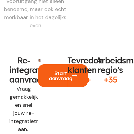
vooruitgang niet alleen
benoemd, maar ook echt
merkbaar in het dagelijks
leven.
Re-
Tevreden
Arbeidsm
integratie
klanten
regio's
Start
aanvragen?
250+
+35
aanvraag
Vraag
gemakkelijk
en snel
jouw re-
integratietraject
aan.