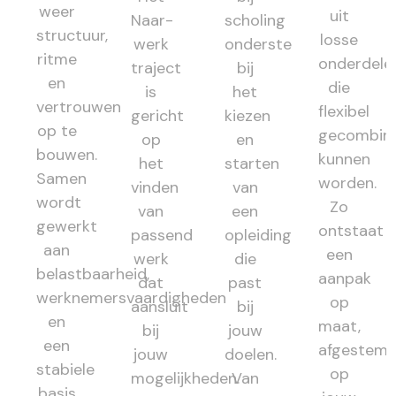
weer
uit
Naar-
scholing
structuur,
losse
werk
ondersteunt
ritme
onderdele
traject
bij
en
die
is
het
vertrouwen
flexibel
gericht
kiezen
op te
gecombin
op
en
bouwen.
kunnen
het
starten
Samen
worden.
vinden
van
wordt
Zo
van
een
gewerkt
ontstaat
passend
opleiding
aan
een
werk
die
belastbaarheid,
aanpak
dat
past
werknemersvaardigheden
op
aansluit
bij
en
maat,
bij
jouw
een
afgestem
jouw
doelen.
stabiele
op
mogelijkheden.
Van
basis