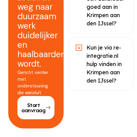
weg naar
goed aan in
duurzaam
Krimpen aan
den IJssel?
werk
duidelijker
en
Kun je via re-
haalbaarder
integratie.nl
wordt.
hulp vinden in
Krimpen aan
Gericht verder
met
den IJssel?
ondersteuning
die aansluit
Start
aanvraag