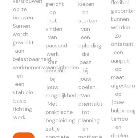
vertrouwen
flexibel
gericht
kiezen
op te
gecombin
op
en
bouwen.
kunnen
het
starten
Samen
worden.
vinden
van
wordt
Zo
van
een
gewerkt
ontstaat
passend
opleiding
aan
een
werk
die
belastbaarheid,
aanpak
dat
past
werknemersvaardigheden
op
aansluit
bij
en
maat,
bij
jouw
een
afgestem
jouw
doelen.
stabiele
op
mogelijkheden.
Van
basis
jouw
Met
oriëntatie
richting
hulpvraag,
praktische
tot
werk.
tempo
begeleiding
planning
en
zet je
en
doelen.
concrete
motivatie: