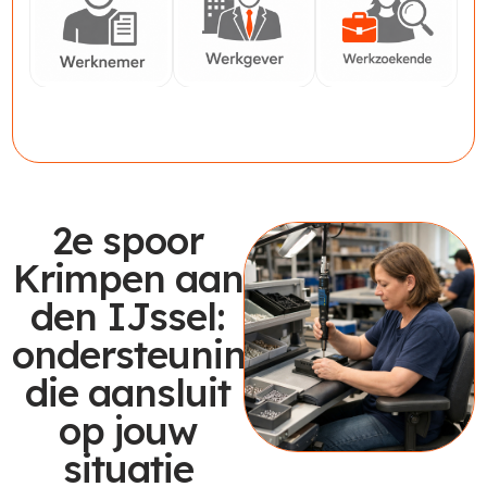
Werknemer
Werkgever
Werkzoekende
2e spoor
Krimpen aan
den IJssel:
ondersteuning
die aansluit
op jouw
situatie