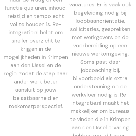
vacatures. Er is vaak ook
functie qua uren, inhoud,
begeleiding nodig bij
reistijd en tempo echt
loopbaanoriëntatie,
vol te houden is. Re-
sollicitaties, gesprekken
integratie.nl helpt om
met werkgevers en de
sneller overzicht te
voorbereiding op een
krijgen in de
nieuwe werkomgeving.
mogelijkheden in Krimpen
Soms past daar
aan den IJssel en de
jobcoaching bij,
regio, zodat de stap naar
bijvoorbeeld als extra
ander werk beter
ondersteuning op de
aansluit op jouw
werkvloer nodig is. Re-
belastbaarheid en
integratie.nl maakt het
toekomstperspectief.
makkelijker om bureaus
te vinden die in Krimpen
aan den IJssel ervaring
hebben met dit soort