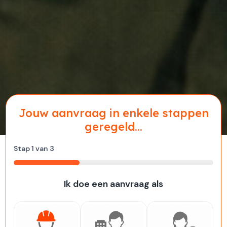
Jouw aanvraag in enkele stappen
geregeld...
Stap
1
van
3
33%
Ik doe een aanvraag als