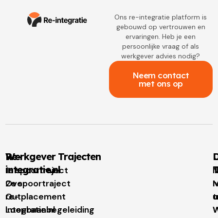
Ons re-integratie platform is
gebouwd op vertrouwen en
ervaringen. Heb je een
persoonlijke vraag of als
werkgever advies nodig?
Neem contact
met ons op
Re-
Werkgever Trajecten
D
integratie.nl
T
1e spoortraject
N
Over
2e spoortraject
M
I
re-
Outplacement
t
u
integratie.nl
Loopbaanbegeleiding
W
W