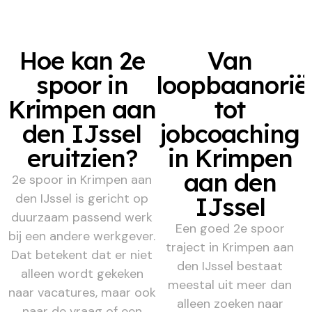
Hoe kan 2e
Van
spoor in
loopbaanorië
Krimpen aan
tot
den IJssel
jobcoaching
eruitzien?
in Krimpen
aan den
2e spoor in Krimpen aan
den IJssel is gericht op
IJssel
duurzaam passend werk
Een goed 2e spoor
bij een andere werkgever.
traject in Krimpen aan
Dat betekent dat er niet
den IJssel bestaat
alleen wordt gekeken
meestal uit meer dan
naar vacatures, maar ook
alleen zoeken naar
naar de vraag of een