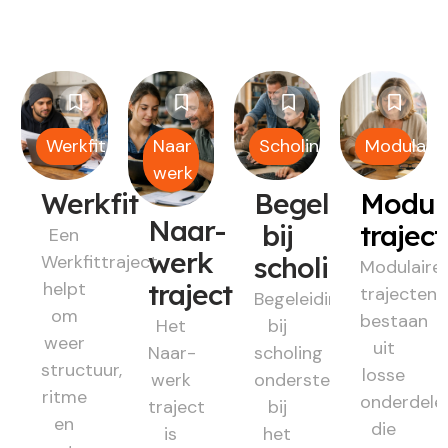
Werkfit
Naar
Scholing
Modulair
werk
Werkfit
Begeleiding
Modul
Naar-
bij
trajec
Een
werk
Werkfittraject
scholing
Modulaire
helpt
traject
trajecten
Begeleiding
om
bestaan
Het
bij
weer
uit
Naar-
scholing
structuur,
losse
werk
ondersteunt
ritme
onderdele
traject
bij
en
die
is
het