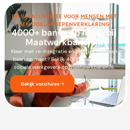
DE VACATURESITE VOOR MENSEN MET
EEN DOELGROEPENVERKLARING
4000+ banen op maat bij
Maatwerkbanen.nl
Klaar met re-integratie en op zoek naar een
baan op maat? Bekijk 4000+ vacatures bij
sociale werkgevers op maatwerkbanen.nl.
Bekijk vacatures