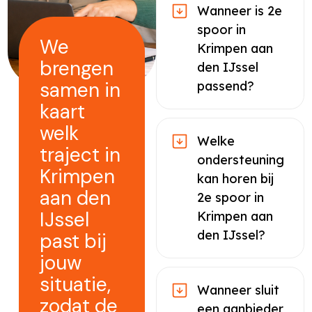
Wanneer is 2e
spoor in
We
Krimpen aan
brengen
den IJssel
samen in
passend?
kaart
welk
Welke
traject in
ondersteuning
Krimpen
kan horen bij
aan den
2e spoor in
IJssel
Krimpen aan
den IJssel?
past bij
jouw
situatie,
Wanneer sluit
zodat de
een aanbieder