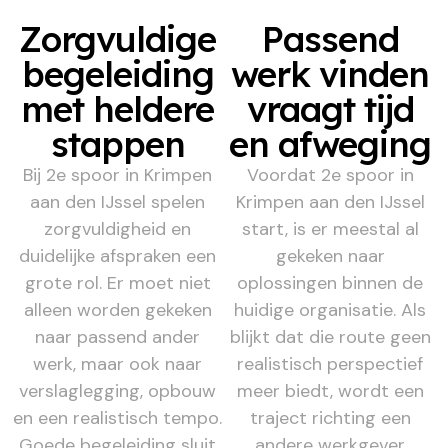
Zorgvuldige
Passend
begeleiding
werk vinden
met heldere
vraagt tijd
stappen
en afweging
Bij 2e spoor in Krimpen
Voordat 2e spoor in
aan den IJssel spelen
Krimpen aan den IJssel
zorgvuldigheid en
start, is er meestal al
duidelijke afspraken een
gekeken naar
grote rol. Er moet niet
oplossingen binnen de
alleen worden gekeken
huidige organisatie. Als
naar passend ander
blijkt dat die route geen
werk, maar ook naar
realistisch perspectief
verslaglegging, opbouw
meer biedt, wordt een
en een realistisch tempo.
traject richting een
Goede begeleiding sluit
andere werkgever