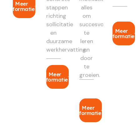
Meer
stappen
alles
informatie
richting
om
sollicitatie
succesvol
Meer
en
te
informatie
duurzame
leren
werkhervatting.
en
door
te
Meer
groeien.
informatie
Meer
informatie