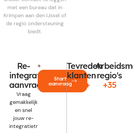
met een bureau dat in
Krimpen aan den IJssel of
de regio ondersteuning
biedt.
Re-
Tevreden
Arbeidsm
integratie
klanten
regio's
Start
aanvragen?
250+
+35
aanvraag
Vraag
gemakkelijk
en snel
jouw re-
integratietraject