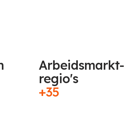
n
Arbeidsmarkt-
regio's
+35