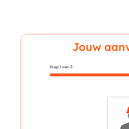
Jouw aanvr
Stap
1
van
3
33%