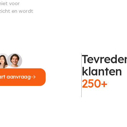
niet voor
zicht en wordt
Tevrede
klanten
art aanvraag
250+