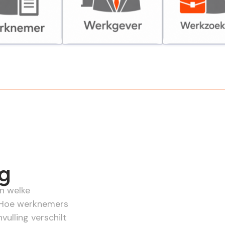
er
Werkgever
Werkzoekende
ng
n welke
. Hoe werknemers
vulling verschilt