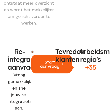
ontstaat meer overzicht
en wordt het makkelijker
om gericht verder te
werken.
Re-
Tevreden
Arbeidsm
integratie
klanten
regio's
Start
aanvragen?
250+
+35
aanvraag
Vraag
gemakkelijk
en snel
jouw re-
integratietraject
aan.