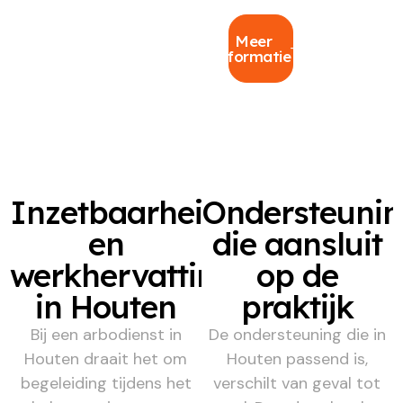
Meer
informatie
Inzetbaarheid
Ondersteuni
en
die aansluit
werkhervatting
op de
in Houten
praktijk
Bij een arbodienst in
De ondersteuning die in
Houten draait het om
Houten passend is,
begeleiding tijdens het
verschilt van geval tot