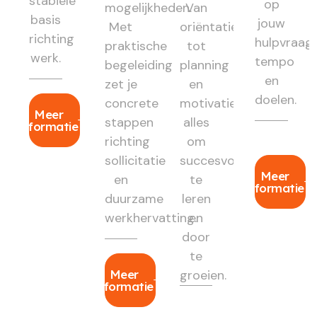
stabiele
op
mogelijkheden.
Van
basis
jouw
Met
oriëntatie
richting
hulpvraag,
praktische
tot
werk.
tempo
begeleiding
planning
en
zet je
en
doelen.
concrete
motivatie:
Meer
stappen
alles
informatie
richting
om
sollicitatie
succesvol
Meer
en
te
informatie
duurzame
leren
werkhervatting.
en
door
te
Meer
groeien.
informatie