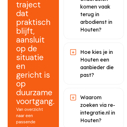
traject
komen vaak
dat
terug in
praktisch
arbodienst in
blijft,
Houten?
aansluit
op de
Hoe kies je in
situatie
Houten een
en
aanbieder die
gericht is
past?
op
duurzame
Waarom
voortgang.
zoeken via re-
Van overzicht
integratie.nl in
naar een
Houten?
passende