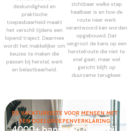
zichtbaar welke stap
deskundigheid en
haalbaar is en hoe de
praktische
route naar werk
toepasbaarheid maakt
verantwoord kan worden
het verschil tijdens een
opgebouwd. Dat
lopend traject. Daarmee
vergroot de kans op een
wordt het makkelijker om
herstelroute die niet te
keuzes te maken die
snel gaat, maar wel
passen bij herstel, werk
gericht blijft op
en belastbaarheid.
duurzame terugkeer.
DE VACATURESITE VOOR MENSEN MET
EEN DOELGROEPENVERKLARING
4000+ banen op maat bij