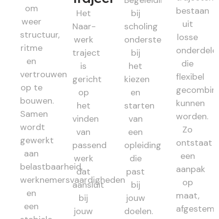
Begeleiding
om
bestaan
Het
bij
weer
uit
Naar-
scholing
structuur,
losse
werk
ondersteunt
ritme
onderdele
traject
bij
en
die
is
het
vertrouwen
flexibel
gericht
kiezen
op te
gecombin
op
en
bouwen.
kunnen
het
starten
Samen
worden.
vinden
van
wordt
Zo
van
een
gewerkt
ontstaat
passend
opleiding
aan
een
werk
die
belastbaarheid,
aanpak
dat
past
werknemersvaardigheden
op
aansluit
bij
en
maat,
bij
jouw
een
afgestem
jouw
doelen.