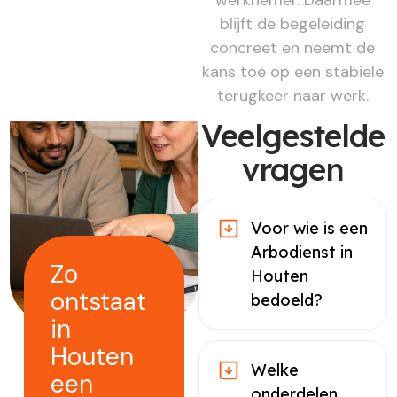
blijft de begeleiding
concreet en neemt de
kans toe op een stabiele
terugkeer naar werk.
Veelgestelde
vragen
Voor wie is een
Arbodienst in
Zo
Houten
ontstaat
bedoeld?
in
Houten
Welke
een
onderdelen