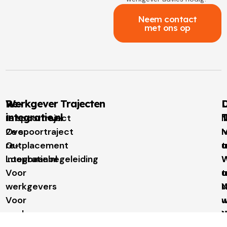
Neem contact
met ons op
Re-
Werkgever Trajecten
D
integratie.nl
T
1e spoortraject
N
Over
2e spoortraject
M
I
re-
Outplacement
t
u
integratie.nl
Loopbaanbegeleiding
W
W
Voor
t
u
werkgevers
N
Voor
w
u
werknemers
t
W