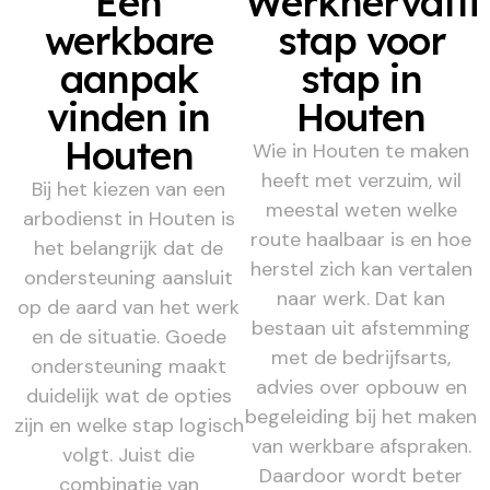
Een
Werkhervatti
werkbare
stap voor
aanpak
stap in
vinden in
Houten
Houten
Wie in Houten te maken
heeft met verzuim, wil
Bij het kiezen van een
meestal weten welke
arbodienst in Houten is
route haalbaar is en hoe
het belangrijk dat de
herstel zich kan vertalen
ondersteuning aansluit
naar werk. Dat kan
op de aard van het werk
bestaan uit afstemming
en de situatie. Goede
met de bedrijfsarts,
ondersteuning maakt
advies over opbouw en
duidelijk wat de opties
begeleiding bij het maken
zijn en welke stap logisch
van werkbare afspraken.
volgt. Juist die
Daardoor wordt beter
combinatie van