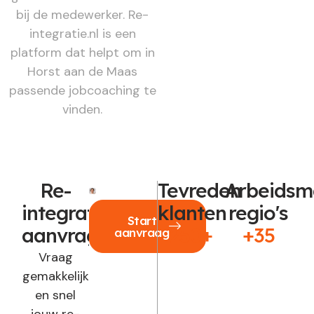
bij de medewerker. Re-
integratie.nl is een
platform dat helpt om in
Horst aan de Maas
passende jobcoaching te
vinden.
Re-
Tevreden
Arbeidsm
integratie
klanten
regio's
Start
aanvragen?
250+
+35
aanvraag
Vraag
gemakkelijk
en snel