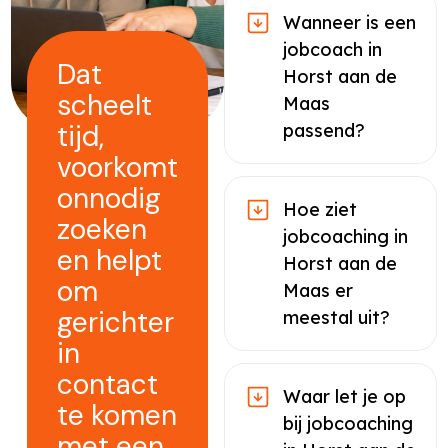
Wanneer is een
jobcoach in
Dat
Horst aan de
scheelt
Maas
tijd,
passend?
voorkomt
onnodig
Hoe ziet
zoeken
jobcoaching in
en helpt
Horst aan de
om
Maas er
gerichter
meestal uit?
in
contact
Waar let je op
te komen
bij jobcoaching
met een