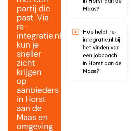
in Horst aan de
partij die
Maas?
past. Via
re-
Hoe helpt re-
integratie.nl
integratie.nl bij
kun je
het vinden van
sneller
een jobcoach
zicht
in Horst aan de
krijgen
Maas?
op
aanbieders
in Horst
aan de
Maas en
omgeving