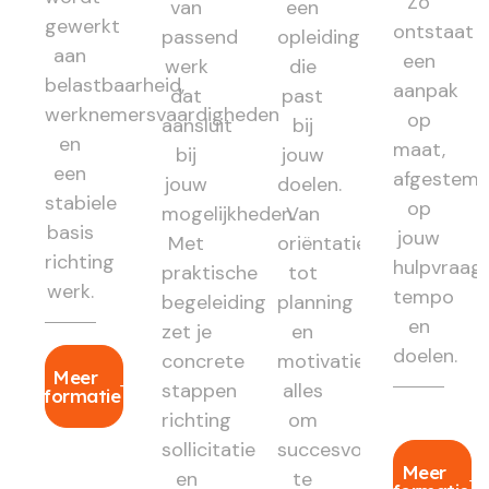
Zo
van
een
gewerkt
ontstaat
passend
opleiding
aan
een
werk
die
belastbaarheid,
aanpak
dat
past
werknemersvaardigheden
op
aansluit
bij
en
maat,
bij
jouw
een
afgestem
jouw
doelen.
stabiele
op
mogelijkheden.
Van
basis
jouw
Met
oriëntatie
richting
hulpvraag,
praktische
tot
werk.
tempo
begeleiding
planning
en
zet je
en
doelen.
concrete
motivatie:
Meer
stappen
alles
informatie
richting
om
sollicitatie
succesvol
Meer
en
te