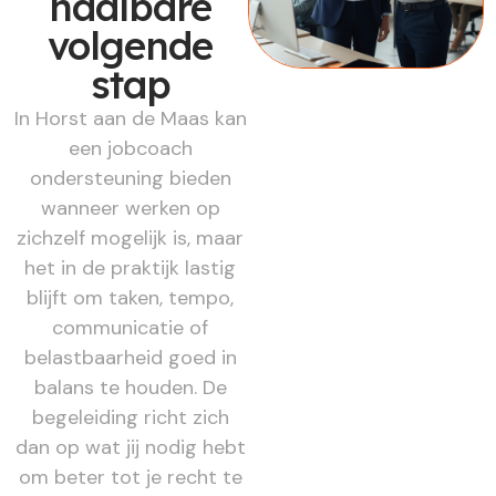
haalbare
volgende
stap
In Horst aan de Maas kan
een jobcoach
ondersteuning bieden
wanneer werken op
zichzelf mogelijk is, maar
het in de praktijk lastig
blijft om taken, tempo,
communicatie of
belastbaarheid goed in
balans te houden. De
begeleiding richt zich
dan op wat jij nodig hebt
om beter tot je recht te