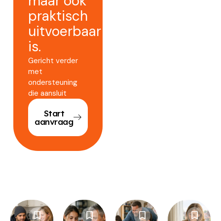
maar ook
praktisch
uitvoerbaar
is.
Gericht verder
met
ondersteuning
die aansluit
Start
aanvraag