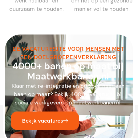
werk haalbaar en
om het op een gezonde
duurzaam te houden.
manier vol te houden.
DE VACATURESITE VOOR MENSEN MET
EEN DOELGROEPENVERKLARING
4000+ banen op maat bij
Maatwerkbanen.nl
Klaar met re-integratie en op zoek naar een
baan op maat? Bekijk 4000+ vacatures bij
sociale werkgevers op maatwerkbanen.nl.
Bekijk vacatures