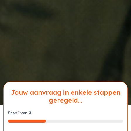
Jouw aanvraag in enkele stappen
geregeld...
Stap
1
van
3
33%