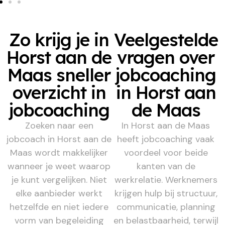
Zo krijg je in
Veelgestelde
Horst aan de
vragen over
Maas sneller
jobcoaching
overzicht in
in Horst aan
jobcoaching
de Maas
Zoeken naar een
In Horst aan de Maas
jobcoach in Horst aan de
heeft jobcoaching vaak
Maas wordt makkelijker
voordeel voor beide
wanneer je weet waarop
kanten van de
je kunt vergelijken. Niet
werkrelatie. Werknemers
elke aanbieder werkt
krijgen hulp bij structuur,
hetzelfde en niet iedere
communicatie, planning
vorm van begeleiding
en belastbaarheid, terwijl