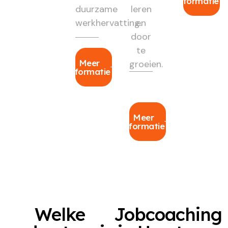
informatie
duurzame
leren
werkhervatting.
en
door
te
Meer
groeien.
informatie
Meer
informatie
Welke
Jobcoaching