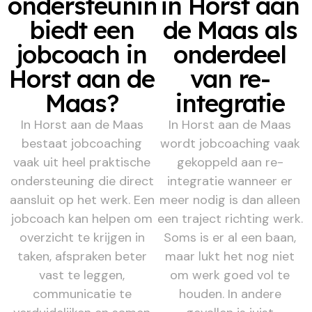
ondersteuning
in Horst aan
biedt een
de Maas als
jobcoach in
onderdeel
Horst aan de
van re-
Maas?
integratie
In Horst aan de Maas
In Horst aan de Maas
bestaat jobcoaching
wordt jobcoaching vaak
vaak uit heel praktische
gekoppeld aan re-
ondersteuning die direct
integratie wanneer er
aansluit op het werk. Een
meer nodig is dan alleen
jobcoach kan helpen om
een traject richting werk.
overzicht te krijgen in
Soms is er al een baan,
taken, afspraken beter
maar lukt het nog niet
vast te leggen,
om werk goed vol te
communicatie te
houden. In andere