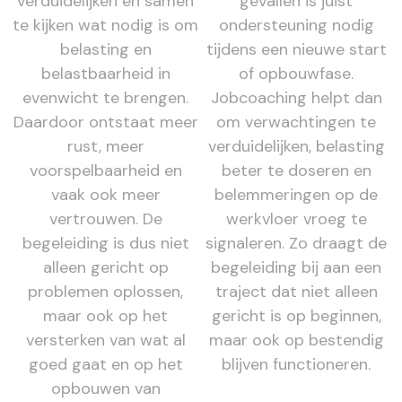
verduidelijken en samen
gevallen is juist
te kijken wat nodig is om
ondersteuning nodig
belasting en
tijdens een nieuwe start
belastbaarheid in
of opbouwfase.
evenwicht te brengen.
Jobcoaching helpt dan
Daardoor ontstaat meer
om verwachtingen te
rust, meer
verduidelijken, belasting
voorspelbaarheid en
beter te doseren en
vaak ook meer
belemmeringen op de
vertrouwen. De
werkvloer vroeg te
begeleiding is dus niet
signaleren. Zo draagt de
alleen gericht op
begeleiding bij aan een
problemen oplossen,
traject dat niet alleen
maar ook op het
gericht is op beginnen,
versterken van wat al
maar ook op bestendig
goed gaat en op het
blijven functioneren.
opbouwen van