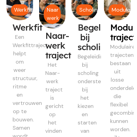
Werkfit
Naar
Scholing
Modulair
werk
Werkfit
Begeleiding
Modul
Naar-
bij
trajec
Een
werk
Werkfittraject
scholing
Modulaire
helpt
traject
trajecten
Begeleiding
om
bestaan
Het
bij
weer
uit
Naar-
scholing
structuur,
losse
werk
ondersteunt
ritme
onderdele
traject
bij
en
die
is
het
vertrouwen
flexibel
gericht
kiezen
op te
gecombin
op
en
bouwen.
kunnen
het
starten
Samen
worden.
vinden
van
wordt