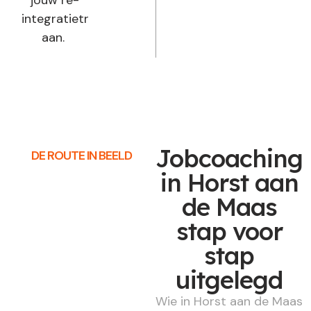
jouw re-
integratietraject
aan.
Jobcoaching
DE ROUTE IN BEELD
in Horst aan
de Maas
stap voor
stap
uitgelegd
Wie in Horst aan de Maas