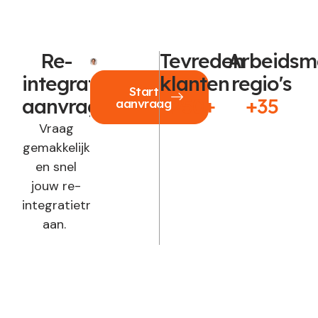
Re-
Tevreden
Arbeidsm
integratie
klanten
regio's
Start
aanvragen?
250+
+35
aanvraag
Vraag
gemakkelijk
en snel
jouw re-
integratietraject
aan.