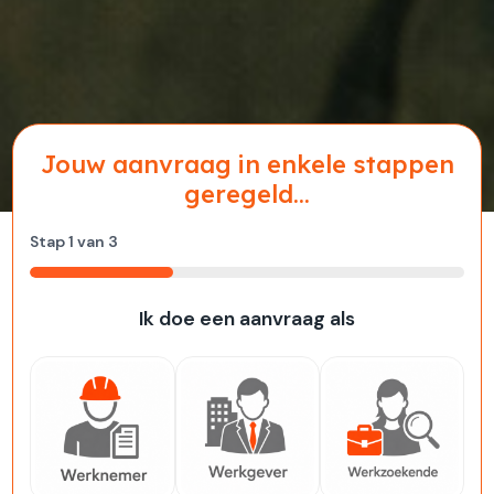
Jouw aanvraag in enkele stappen
geregeld...
Stap
1
van
3
33%
Ik doe een aanvraag als