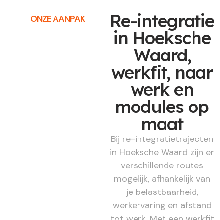
Re-integratie
ONZE AANPAK
in Hoeksche
Waard,
werkfit, naar
werk en
modules op
maat
Bij re-integratietrajecten
in Hoeksche Waard zijn er
verschillende routes
mogelijk, afhankelijk van
je belastbaarheid,
werkervaring en afstand
tot werk. Met een werkfit