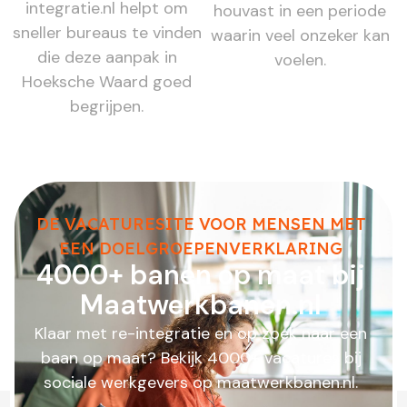
integratie.nl helpt om
houvast in een periode
sneller bureaus te vinden
waarin veel onzeker kan
die deze aanpak in
voelen.
Hoeksche Waard goed
begrijpen.
DE VACATURESITE VOOR MENSEN MET
EEN DOELGROEPENVERKLARING
4000+ banen op maat bij
Maatwerkbanen.nl
Klaar met re-integratie en op zoek naar een
baan op maat? Bekijk 4000+ vacatures bij
sociale werkgevers op maatwerkbanen.nl.