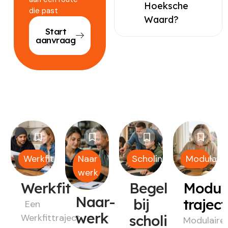
Hoeksche
die past
Waard?
Start
aanvraag
Werkfit
Naar
Scholing
Modulair
werk
Werkfit
Begeleiding
Modul
Naar-
bij
trajec
Een
werk
Werkfittraject
scholing
Modulaire