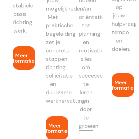
jouw
doelen.
stabiele
op
mogelijkheden.
Van
basis
jouw
Met
oriëntatie
richting
hulpvraag,
praktische
tot
werk.
tempo
begeleiding
planning
en
zet je
en
doelen.
concrete
motivatie:
Meer
stappen
alles
informatie
richting
om
sollicitatie
succesvol
Meer
en
te
informatie
duurzame
leren
werkhervatting.
en
door
te
Meer
groeien.
informatie