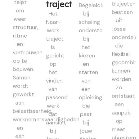
helpt
traject
trajecten
Begeleiding
om
bestaan
Het
bij
weer
uit
Naar-
scholing
structuur,
losse
werk
ondersteunt
ritme
onderdele
traject
bij
en
die
is
het
vertrouwen
flexibel
gericht
kiezen
op te
gecombin
op
en
bouwen.
kunnen
het
starten
Samen
worden.
vinden
van
wordt
Zo
van
een
gewerkt
ontstaat
passend
opleiding
aan
een
werk
die
belastbaarheid,
aanpak
dat
past
werknemersvaardigheden
op
aansluit
bij
en
maat,
bij
jouw
een
afgestem