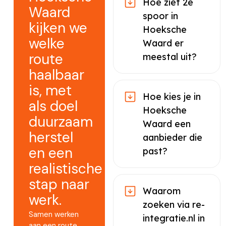
Hoe ziet 2e
Waard
spoor in
kijken we
Hoeksche
welke
Waard er
route
meestal uit?
haalbaar
is, met
Hoe kies je in
als doel
Hoeksche
duurzaam
Waard een
herstel
aanbieder die
en een
past?
realistische
stap naar
Waarom
werk.
zoeken via re-
Samen werken
integratie.nl in
aan een route