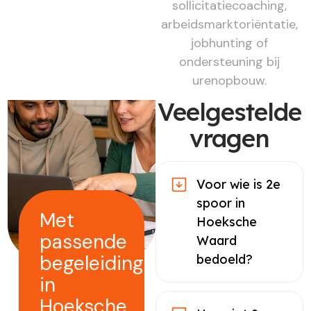
sollicitatiecoaching,
arbeidsmarktoriëntatie,
jobhunting of
ondersteuning bij
urenopbouw.
Veelgestelde
vragen
Voor wie is 2e
spoor in
Met
Hoeksche
passende
Waard
begeleiding
bedoeld?
in
Hoeksche