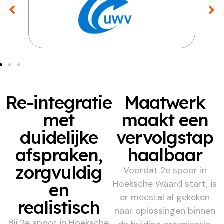
Re-integratie
Maatwerk
met
maakt een
duidelijke
vervolgstap
afspraken,
haalbaar
zorgvuldig
Voordat 2e spoor in
Hoeksche Waard start, is
en
er meestal al gekeken
realistisch
naar oplossingen binnen
Bij 2e spoor in Hoeksche