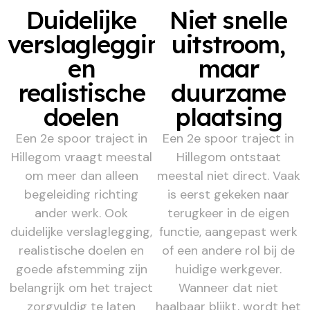
Duidelijke
Niet snelle
verslaglegging
uitstroom,
en
maar
realistische
duurzame
doelen
plaatsing
Een 2e spoor traject in
Een 2e spoor traject in
Hillegom vraagt meestal
Hillegom ontstaat
om meer dan alleen
meestal niet direct. Vaak
begeleiding richting
is eerst gekeken naar
ander werk. Ook
terugkeer in de eigen
duidelijke verslaglegging,
functie, aangepast werk
realistische doelen en
of een andere rol bij de
goede afstemming zijn
huidige werkgever.
belangrijk om het traject
Wanneer dat niet
zorgvuldig te laten
haalbaar blijkt, wordt het