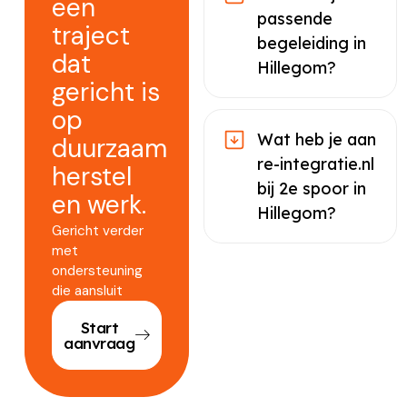
een
passende
traject
begeleiding in
dat
Hillegom?
gericht is
op
Wat heb je aan
duurzaam
re-integratie.nl
herstel
bij 2e spoor in
en werk.
Hillegom?
Gericht verder
met
ondersteuning
die aansluit
Start
aanvraag