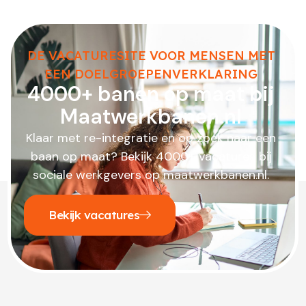
DE VACATURESITE VOOR MENSEN MET
EEN DOELGROEPENVERKLARING
4000+ banen op maat bij
Maatwerkbanen.nl
Klaar met re-integratie en op zoek naar een
baan op maat? Bekijk 4000+ vacatures bij
sociale werkgevers op maatwerkbanen.nl.
Bekijk vacatures