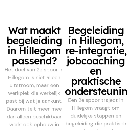
Wat maakt
Begeleiding
begeleiding
in Hillegom,
in Hillegom
re-integratie,
passend?
jobcoaching
en
Het doel van 2e spoor in
Hillegom is niet alleen
praktische
uitstroom, maar een
ondersteunin
werkplek die werkelijk
Een 2e spoor traject in
past bij wat je aankunt.
Hillegom vraagt om
Daarom telt meer mee
duidelijke stappen en
dan alleen beschikbaar
begeleiding die praktisch
werk: ook opbouw in