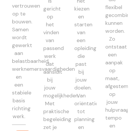
is
het
vertrouwen
flexibel
gericht
kiezen
op te
gecombin
op
en
bouwen.
kunnen
het
starten
Samen
worden.
vinden
van
wordt
Zo
van
een
gewerkt
ontstaat
passend
opleiding
aan
een
werk
die
belastbaarheid,
aanpak
dat
past
werknemersvaardigheden
op
aansluit
bij
en
maat,
bij
jouw
een
afgestem
jouw
doelen.
stabiele
op
mogelijkheden.
Van
basis
jouw
Met
oriëntatie
richting
hulpvraag,
praktische
tot
werk.
tempo
begeleiding
planning
en
zet je
en