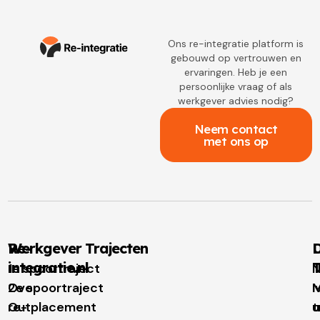
Ons re-integratie platform is
gebouwd op vertrouwen en
ervaringen. Heb je een
persoonlijke vraag of als
werkgever advies nodig?
Neem contact
met ons op
Re-
Werkgever Trajecten
D
integratie.nl
T
1e spoortraject
N
Over
2e spoortraject
M
I
re-
Outplacement
t
u