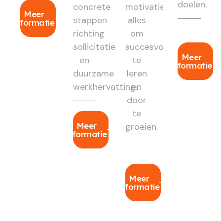
doelen.
concrete
motivatie:
Meer
stappen
alles
informatie
richting
om
sollicitatie
succesvol
Meer
en
te
informatie
duurzame
leren
werkhervatting.
en
door
te
Meer
groeien.
informatie
Meer
informatie