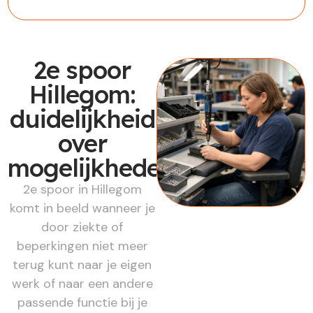
2e spoor
Hillegom:
duidelijkheid
over
mogelijkheden
2e spoor in Hillegom
komt in beeld wanneer je
door ziekte of
beperkingen niet meer
terug kunt naar je eigen
werk of naar een andere
passende functie bij je