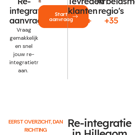
Re-
Tevreden
Arbeidsm
integratie
klanten
regio's
Start
aanvragen?
250+
+35
aanvraag
Vraag
gemakkelijk
en snel
jouw re-
integratietraject
aan.
Re-integratie
EERST OVERZICHT, DAN
RICHTING
in Hillegom