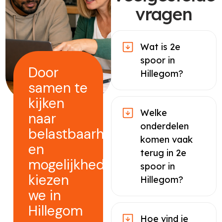
vragen
Wat is 2e
spoor in
Door
Hillegom?
samen te
kijken
Welke
naar
onderdelen
belastbaarheid
komen vaak
en
terug in 2e
mogelijkheden
spoor in
kiezen
Hillegom?
we in
Hillegom
Hoe vind je