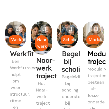
Werkfit
Naar
Scholing
Modulair
werk
Werkfit
Begeleiding
Modul
Naar-
bij
trajec
Een
werk
Werkfittraject
scholing
Modulaire
helpt
traject
trajecten
Begeleiding
om
bestaan
Het
bij
weer
uit
Naar-
scholing
structuur,
losse
werk
ondersteunt
ritme
onderdele
traject
bij
en
die