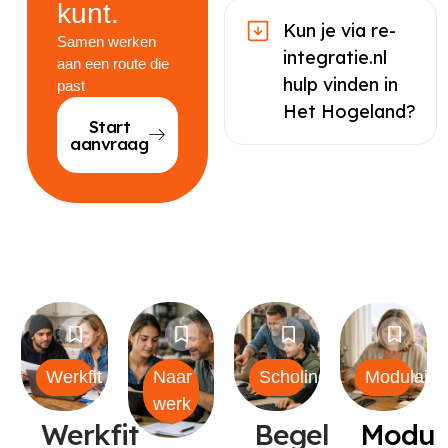
kunt.
Kun je via re-
Samen werken
integratie.nl
aan een route die
hulp vinden in
past
Het Hogeland?
Start
aanvraag
Werkfit
Naar
Scholing
Modulair
werk
Werkfit
Begeleiding
Modul