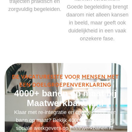
trajecten praktisch en
Goede begeleiding brengt
zorgvuldig begeleiden.
daarom niet alleen kansen
in beeld, maar geeft ook
duidelijkheid in een vaak
onzekere fase.
DE VACATURESITE VOOR MENSEN MET
EEN DOELGROEPENVERKLARING
4000+ banen op maat bij
Maatwerkbanen.nl
Klaar met re-integratie en op zoek naar een
baan op maat? Bekijk 4000+ vacatures bij
sociale werkgevers op maatwerkbanen.nl.