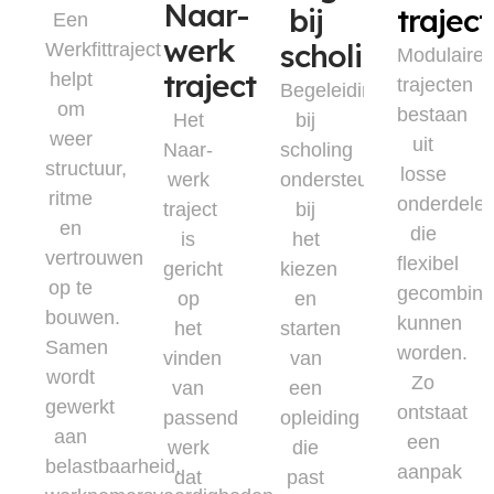
Naar-
bij
trajec
Een
werk
scholing
Werkfittraject
Modulaire
traject
helpt
trajecten
Begeleiding
om
bestaan
Het
bij
weer
uit
Naar-
scholing
structuur,
losse
werk
ondersteunt
ritme
onderdele
traject
bij
en
die
is
het
vertrouwen
flexibel
gericht
kiezen
op te
gecombine
op
en
bouwen.
kunnen
het
starten
Samen
worden.
vinden
van
wordt
Zo
van
een
gewerkt
ontstaat
passend
opleiding
aan
een
werk
die
belastbaarheid,
aanpak
dat
past