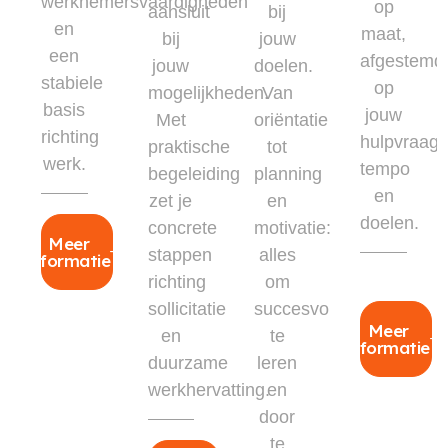
werknemersvaardigheden
op
aansluit
bij
en
maat,
bij
jouw
een
afgestemd
jouw
doelen.
stabiele
op
mogelijkheden.
Van
basis
jouw
Met
oriëntatie
richting
hulpvraag,
praktische
tot
werk.
tempo
begeleiding
planning
en
zet je
en
doelen.
concrete
motivatie:
Meer
stappen
alles
informatie
richting
om
sollicitatie
succesvol
Meer
en
te
informatie
duurzame
leren
werkhervatting.
en
door
te