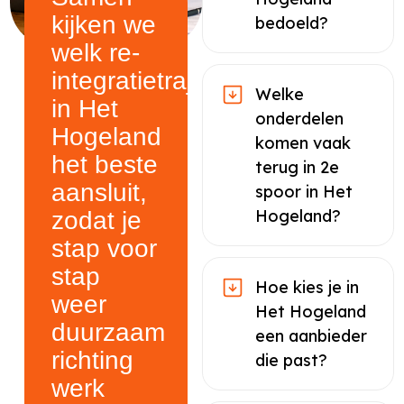
kijken we
bedoeld?
welk re-
integratietraject
Welke
in Het
onderdelen
Hogeland
komen vaak
het beste
terug in 2e
aansluit,
spoor in Het
Hogeland?
zodat je
stap voor
stap
Hoe kies je in
weer
Het Hogeland
duurzaam
een aanbieder
richting
die past?
werk