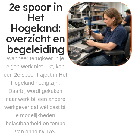
2e spoor in
Het
Hogeland:
overzicht en
begeleiding
Wanneer terugkeer in je
eigen werk niet lukt, kan
een 2e spoor traject in Het
Hogeland nodig zijn.
Daarbij wordt gekeken
naar werk bij een andere
werkgever dat wél past bij
je mogelijkheden,
belastbaarheid en tempo
van opbouw. Re-