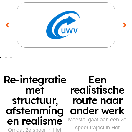
Re-integratie
Een
met
realistische
structuur,
route naar
afstemming
ander werk
en realisme
Meestal gaat aan een 2e
spoor traject in Het
Omdat 2e spoor in Het