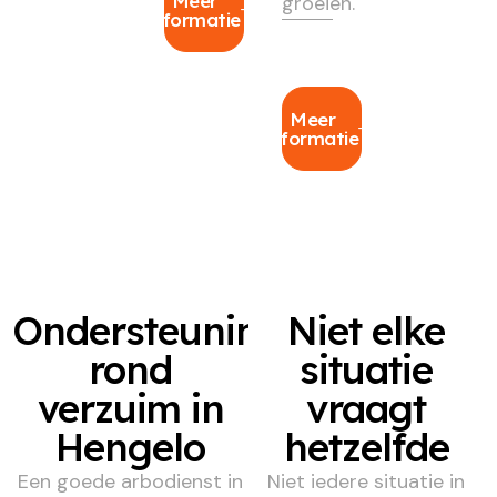
Meer
groeien.
informatie
Meer
informatie
Ondersteuning
Niet elke
rond
situatie
verzuim in
vraagt
Hengelo
hetzelfde
Een goede arbodienst in
Niet iedere situatie in