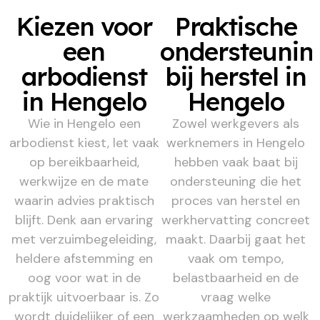
Kiezen voor
Praktische
een
ondersteunin
arbodienst
bij herstel in
in Hengelo
Hengelo
Wie in Hengelo een
Zowel werkgevers als
arbodienst kiest, let vaak
werknemers in Hengelo
op bereikbaarheid,
hebben vaak baat bij
werkwijze en de mate
ondersteuning die het
waarin advies praktisch
proces van herstel en
blijft. Denk aan ervaring
werkhervatting concreet
met verzuimbegeleiding,
maakt. Daarbij gaat het
heldere afstemming en
vaak om tempo,
oog voor wat in de
belastbaarheid en de
praktijk uitvoerbaar is. Zo
vraag welke
wordt duidelijker of een
werkzaamheden op welk