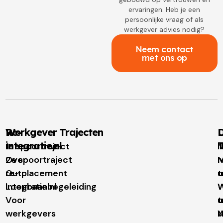
ervaringen. Heb je een
persoonlijke vraag of als
werkgever advies nodig?
Neem contact
met ons op
Re-
Werkgever Trajecten
D
integratie.nl
T
1e spoortraject
N
Over
2e spoortraject
M
I
re-
Outplacement
t
u
integratie.nl
Loopbaanbegeleiding
W
W
Voor
t
u
werkgevers
N