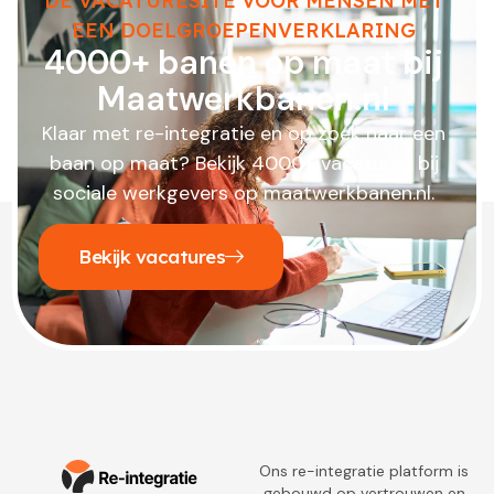
DE VACATURESITE VOOR MENSEN MET
EEN DOELGROEPENVERKLARING
4000+ banen op maat bij
Maatwerkbanen.nl
Klaar met re-integratie en op zoek naar een
baan op maat? Bekijk 4000+ vacatures bij
sociale werkgevers op maatwerkbanen.nl.
Bekijk vacatures
Ons re-integratie platform is
gebouwd op vertrouwen en