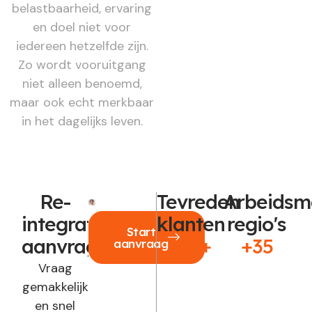
belastbaarheid, ervaring
en doel niet voor
iedereen hetzelfde zijn.
Zo wordt vooruitgang
niet alleen benoemd,
maar ook echt merkbaar
in het dagelijks leven.
Re-
Tevreden
Arbeidsm
integratie
klanten
regio's
Start
aanvragen?
250+
+35
aanvraag
Vraag
gemakkelijk
en snel