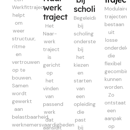
werk
Werkfittraject
scholing
Modulaire
helpt
traject
trajecten
Begeleiding
om
bestaan
Het
bij
weer
uit
Naar-
scholing
structuur,
losse
werk
ondersteunt
ritme
onderdele
traject
bij
en
die
is
het
vertrouwen
flexibel
gericht
kiezen
op te
gecombin
op
en
bouwen.
kunnen
het
starten
Samen
worden.
vinden
van
wordt
Zo
van
een
gewerkt
ontstaat
passend
opleiding
aan
een
werk
die
belastbaarheid,
aanpak
dat
past
werknemersvaardigheden
op
aansluit
bij