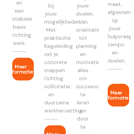
en
maat,
bij
jouw
een
afgestem
jouw
doelen.
stabiele
op
mogelijkheden.
Van
basis
jouw
Met
oriëntatie
richting
hulpvraag,
praktische
tot
werk.
tempo
begeleiding
planning
en
zet je
en
doelen.
concrete
motivatie:
Meer
stappen
alles
informatie
richting
om
sollicitatie
succesvol
Meer
en
te
informatie
duurzame
leren
werkhervatting.
en
door
te