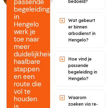
passende
bedoeld?
begeleiding
in
Wat gebeurt
Hengelo
er binnen
werk je
arbodienst in
toe naar
Hengelo?
meer
duidelijkheid,
Hoe vind je
haalbare
passende
stappen
begeleiding in
en een
Hengelo?
route die
vol te
houden
Waarom
zoeken via re-
is.