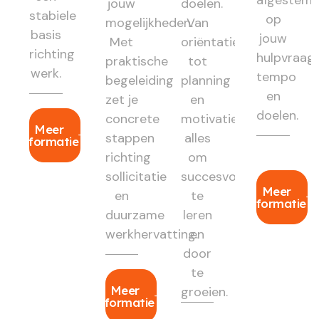
jouw
doelen.
stabiele
op
mogelijkheden.
Van
basis
jouw
Met
oriëntatie
richting
hulpvraag,
praktische
tot
werk.
tempo
begeleiding
planning
en
zet je
en
doelen.
concrete
motivatie:
Meer
stappen
alles
informatie
richting
om
sollicitatie
succesvol
Meer
en
te
informatie
duurzame
leren
werkhervatting.
en
door
te
Meer
groeien.
informatie