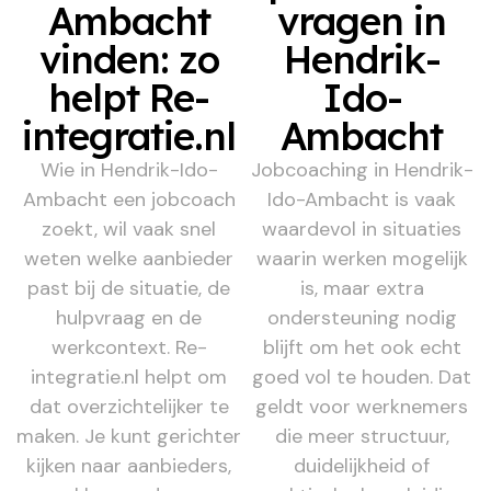
Ambacht
vragen in
vinden: zo
Hendrik-
helpt Re-
Ido-
integratie.nl
Ambacht
Wie in Hendrik-Ido-
Jobcoaching in Hendrik-
Ambacht een jobcoach
Ido-Ambacht is vaak
zoekt, wil vaak snel
waardevol in situaties
weten welke aanbieder
waarin werken mogelijk
past bij de situatie, de
is, maar extra
hulpvraag en de
ondersteuning nodig
werkcontext. Re-
blijft om het ook echt
integratie.nl helpt om
goed vol te houden. Dat
dat overzichtelijker te
geldt voor werknemers
maken. Je kunt gerichter
die meer structuur,
kijken naar aanbieders,
duidelijkheid of