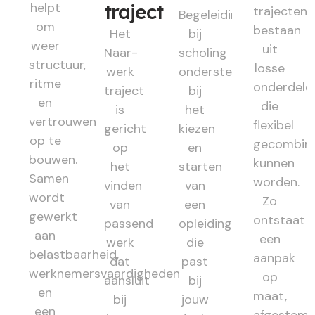
helpt
traject
trajecten
Begeleiding
om
bestaan
Het
bij
weer
uit
Naar-
scholing
structuur,
losse
werk
ondersteunt
ritme
onderdele
traject
bij
en
die
is
het
vertrouwen
flexibel
gericht
kiezen
op te
gecombin
op
en
bouwen.
kunnen
het
starten
Samen
worden.
vinden
van
wordt
Zo
van
een
gewerkt
ontstaat
passend
opleiding
aan
een
werk
die
belastbaarheid,
aanpak
dat
past
werknemersvaardigheden
op
aansluit
bij
en
maat,
bij
jouw
een
afgestem