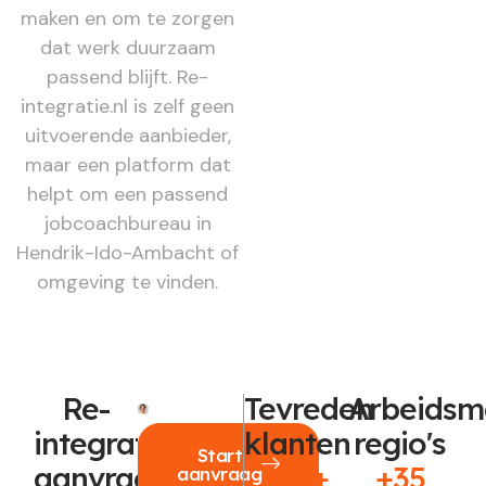
maken en om te zorgen
dat werk duurzaam
passend blijft. Re-
integratie.nl is zelf geen
uitvoerende aanbieder,
maar een platform dat
helpt om een passend
jobcoachbureau in
Hendrik-Ido-Ambacht of
omgeving te vinden.
Re-
Tevreden
Arbeidsm
integratie
klanten
regio's
Start
aanvragen?
250+
+35
aanvraag