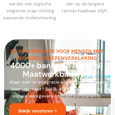
eerder een logische
dat op de langere
volgende stap richting
termijn haalbaar blijft.
passende ondersteuning.
DE VACATURESITE VOOR MENSEN MET
EEN DOELGROEPENVERKLARING
4000+ banen op maat bij
Maatwerkbanen.nl
Klaar met re-integratie en op zoek naar een
baan op maat? Bekijk 4000+ vacatures bij
sociale werkgevers op maatwerkbanen.nl.
Bekijk vacatures