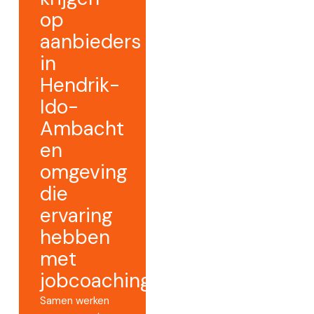
op
aanbieders
in
Hendrik-
Ido-
Ambacht
en
omgeving
die
ervaring
hebben
met
jobcoaching.
Samen werken