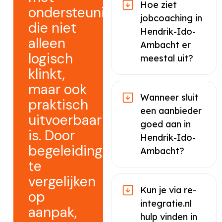
Hoe ziet
ondersteuning
jobcoaching in
die niet
Hendrik-Ido-
alleen
Ambacht er
logisch
meestal uit?
klinkt,
maar ook
Wanneer sluit
praktisch
een aanbieder
uitvoerbaar
goed aan in
is. Door
Hendrik-Ido-
begeleiding
Ambacht?
te
vergelijken
Kun je via re-
op
integratie.nl
aanpak,
hulp vinden in