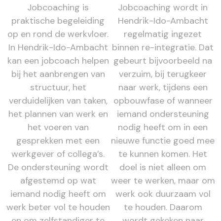
Jobcoaching is
Jobcoaching wordt in
praktische begeleiding
Hendrik-Ido-Ambacht
op en rond de werkvloer.
regelmatig ingezet
In Hendrik-Ido-Ambacht
binnen re-integratie. Dat
kan een jobcoach helpen
gebeurt bijvoorbeeld na
bij het aanbrengen van
verzuim, bij terugkeer
structuur, het
naar werk, tijdens een
verduidelijken van taken,
opbouwfase of wanneer
het plannen van werk en
iemand ondersteuning
het voeren van
nodig heeft om in een
gesprekken met een
nieuwe functie goed mee
werkgever of collega’s.
te kunnen komen. Het
De ondersteuning wordt
doel is niet alleen om
afgestemd op wat
weer te werken, maar om
iemand nodig heeft om
werk ook duurzaam vol
werk beter vol te houden
te houden. Daarom
en om zelfstandiger te
wordt gekeken naar