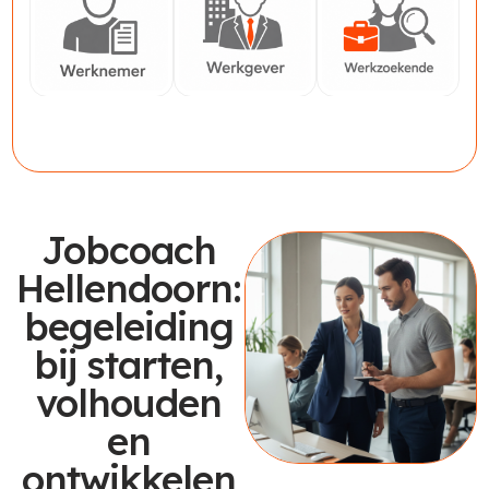
Werknemer
Werkgever
Werkzoekende
Jobcoach
Hellendoorn:
begeleiding
bij starten,
volhouden
en
ontwikkelen