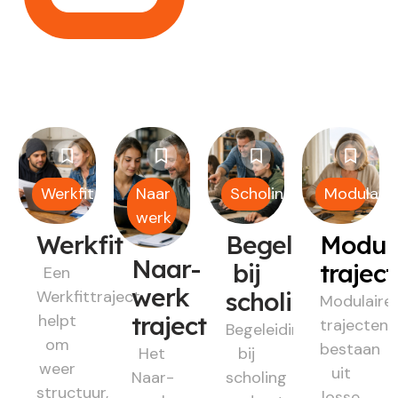
Werkfit
Naar
Scholing
Modulair
werk
Werkfit
Begeleiding
Modul
Naar-
bij
trajec
Een
werk
Werkfittraject
scholing
Modulaire
helpt
traject
trajecten
Begeleiding
om
bestaan
Het
bij
weer
uit
Naar-
scholing
structuur,
losse