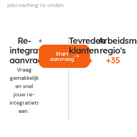
jobcoaching te vinden.
Re-
Tevreden
Arbeidsm
integratie
klanten
regio's
Start
aanvragen?
250+
+35
aanvraag
Vraag
gemakkelijk
en snel
jouw re-
integratietraject
aan.