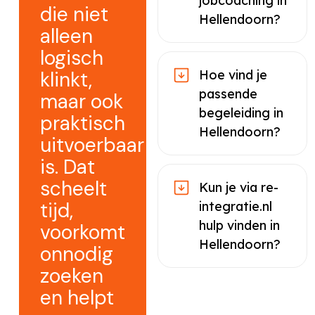
jobcoaching in
die niet
Hellendoorn?
alleen
logisch
klinkt,
Hoe vind je
passende
maar ook
begeleiding in
praktisch
Hellendoorn?
uitvoerbaar
is. Dat
scheelt
Kun je via re-
tijd,
integratie.nl
hulp vinden in
voorkomt
Hellendoorn?
onnodig
zoeken
en helpt