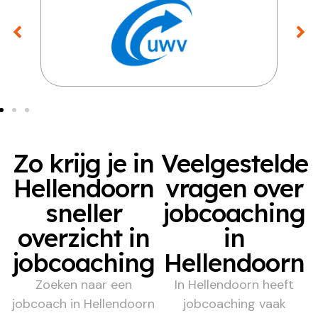
Zo krijg je in
Veelgestelde
Hellendoorn
vragen over
sneller
jobcoaching
overzicht in
in
jobcoaching
Hellendoorn
Zoeken naar een
In Hellendoorn heeft
jobcoach in Hellendoorn
jobcoaching vaak