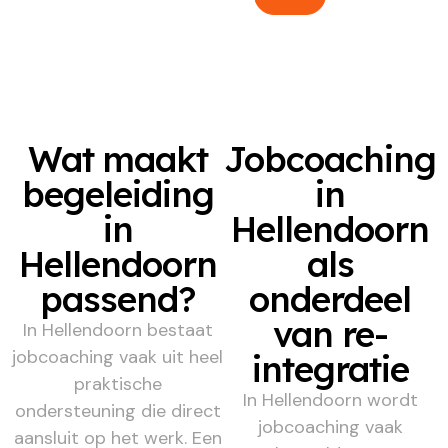
Wat maakt
Jobcoaching
begeleiding
in
in
Hellendoorn
Hellendoorn
als
passend?
onderdeel
van re-
In Hellendoorn bestaat
jobcoaching vaak uit heel
integratie
praktische
In Hellendoorn wordt
ondersteuning die direct
jobcoaching vaak
aansluit op het werk. Een