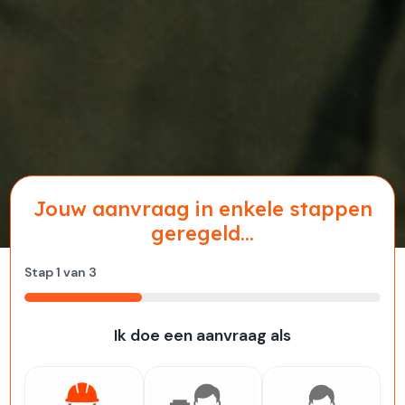
Jouw aanvraag in enkele stappen
geregeld...
Stap
1
van
3
33%
Ik doe een aanvraag als