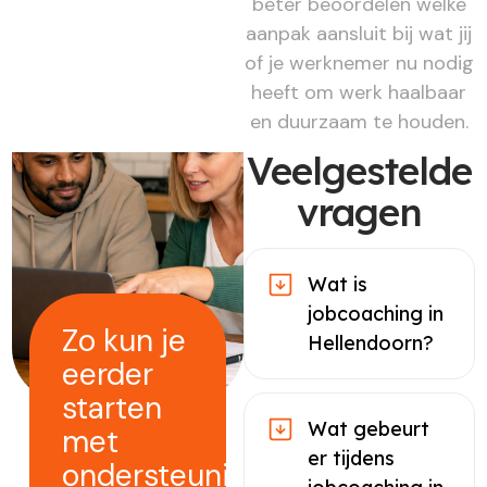
beter beoordelen welke
aanpak aansluit bij wat jij
of je werknemer nu nodig
heeft om werk haalbaar
en duurzaam te houden.
Veelgestelde
vragen
Wat is
jobcoaching in
Zo kun je
Hellendoorn?
eerder
starten
Wat gebeurt
met
er tijdens
ondersteuning