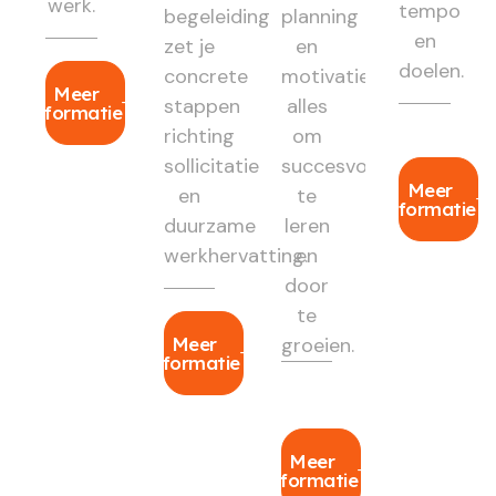
werk.
tempo
begeleiding
planning
en
zet je
en
doelen.
concrete
motivatie:
Meer
stappen
alles
informatie
richting
om
sollicitatie
succesvol
Meer
en
te
informatie
duurzame
leren
werkhervatting.
en
door
te
Meer
groeien.
informatie
Meer
informatie