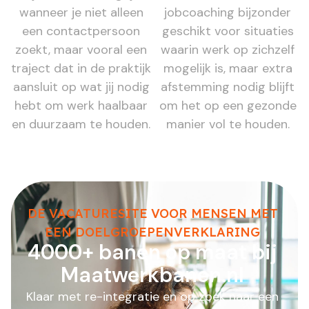
wanneer je niet alleen
jobcoaching bijzonder
een contactpersoon
geschikt voor situaties
zoekt, maar vooral een
waarin werk op zichzelf
traject dat in de praktijk
mogelijk is, maar extra
aansluit op wat jij nodig
afstemming nodig blijft
hebt om werk haalbaar
om het op een gezonde
en duurzaam te houden.
manier vol te houden.
DE VACATURESITE VOOR MENSEN MET
EEN DOELGROEPENVERKLARING
4000+ banen op maat bij
Maatwerkbanen.nl
Klaar met re-integratie en op zoek naar een