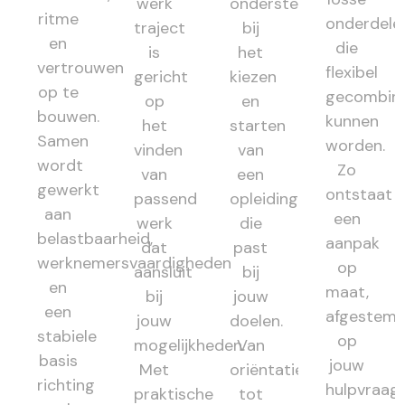
werk
ondersteunt
ritme
onderdele
traject
bij
en
die
is
het
vertrouwen
flexibel
gericht
kiezen
op te
gecombin
op
en
bouwen.
kunnen
het
starten
Samen
worden.
vinden
van
wordt
Zo
van
een
gewerkt
ontstaat
passend
opleiding
aan
een
werk
die
belastbaarheid,
aanpak
dat
past
werknemersvaardigheden
op
aansluit
bij
en
maat,
bij
jouw
een
afgestem
jouw
doelen.
stabiele
op
mogelijkheden.
Van
basis
jouw
Met
oriëntatie
richting
hulpvraag,
praktische
tot