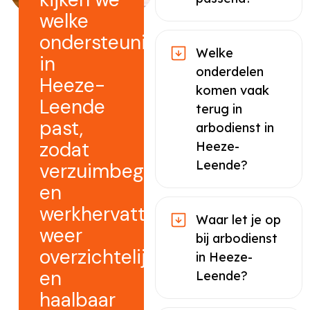
welke
ondersteuning
Welke
in
onderdelen
Heeze-
komen vaak
Leende
terug in
past,
arbodienst in
zodat
Heeze-
Leende?
verzuimbegeleiding
en
werkhervatting
Waar let je op
weer
bij arbodienst
overzichtelijk
in Heeze-
en
Leende?
haalbaar