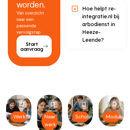
worden.
Hoe helpt re-
Van overzicht
integratie.nl bij
naar een
arbodienst in
passende
Heeze-
vervolgstap
Leende?
Start
aanvraag
Werkfit
Naar
Scholing
Modulair
werk