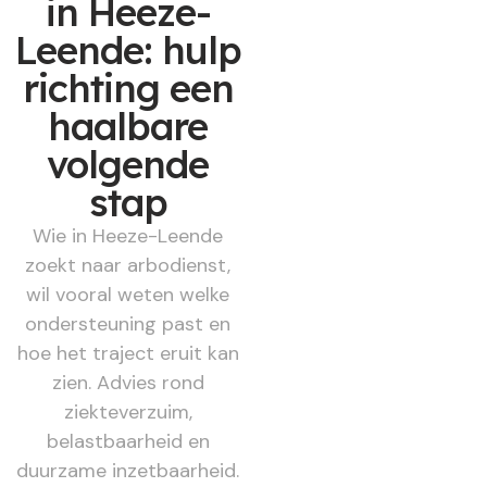
in Heeze-
Leende: hulp
richting een
haalbare
volgende
stap
Wie in Heeze-Leende
zoekt naar arbodienst,
wil vooral weten welke
ondersteuning past en
hoe het traject eruit kan
zien. Advies rond
ziekteverzuim,
belastbaarheid en
duurzame inzetbaarheid.