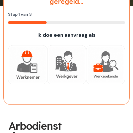
geregeld...
Stap
1
van
3
33%
Ik doe een aanvraag als
Werknemer
Werkgever
Werkzoekende
Arbodienst