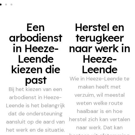
Een
Herstel en
arbodienst
terugkeer
in Heeze-
naar werk in
Leende
Heeze-
kiezen die
Leende
past
Wie in Heeze-Leende te
maken heeft met
Bij het kiezen van een
verzuim, wil meestal
arbodienst in Heeze-
weten welke route
Leende is het belangrijk
haalbaar is en hoe
dat de ondersteuning
herstel zich kan vertalen
aansluit op de aard van
naar werk. Dat kan
het werk en de situatie.