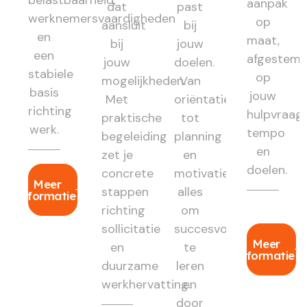
belastbaarheid,
aanpak
dat
past
werknemersvaardigheden
op
aansluit
bij
en
maat,
bij
jouw
een
afgestem
jouw
doelen.
stabiele
op
mogelijkheden.
Van
basis
jouw
Met
oriëntatie
richting
hulpvraag,
praktische
tot
werk.
tempo
begeleiding
planning
en
zet je
en
doelen.
concrete
motivatie:
Meer
stappen
alles
informatie
richting
om
sollicitatie
succesvol
Meer
en
te
informatie
duurzame
leren
werkhervatting.
en
door