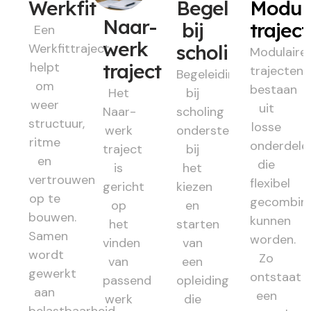
Werkfit
Begeleiding
Modul
Naar-
bij
trajec
Een
werk
Werkfittraject
scholing
Modulaire
helpt
traject
trajecten
Begeleiding
om
bestaan
Het
bij
weer
uit
Naar-
scholing
structuur,
losse
werk
ondersteunt
ritme
onderdele
traject
bij
en
die
is
het
vertrouwen
flexibel
gericht
kiezen
op te
gecombin
op
en
bouwen.
kunnen
het
starten
Samen
worden.
vinden
van
wordt
Zo
van
een
gewerkt
ontstaat
passend
opleiding
aan
een
werk
die