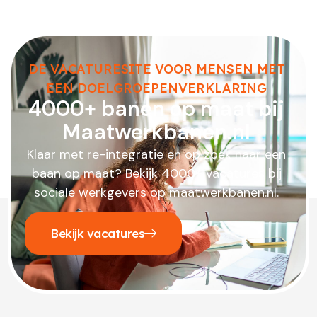
DE VACATURESITE VOOR MENSEN MET
EEN DOELGROEPENVERKLARING
4000+ banen op maat bij
Maatwerkbanen.nl
Klaar met re-integratie en op zoek naar een
baan op maat? Bekijk 4000+ vacatures bij
sociale werkgevers op maatwerkbanen.nl.
Bekijk vacatures