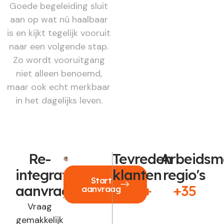
Goede begeleiding sluit
aan op wat nú haalbaar
is en kijkt tegelijk vooruit
naar een volgende stap.
Zo wordt vooruitgang
niet alleen benoemd,
maar ook echt merkbaar
in het dagelijks leven.
Re-
Tevreden
Arbeidsm
integratie
klanten
regio's
Start
aanvragen?
250+
+35
aanvraag
Vraag
gemakkelijk