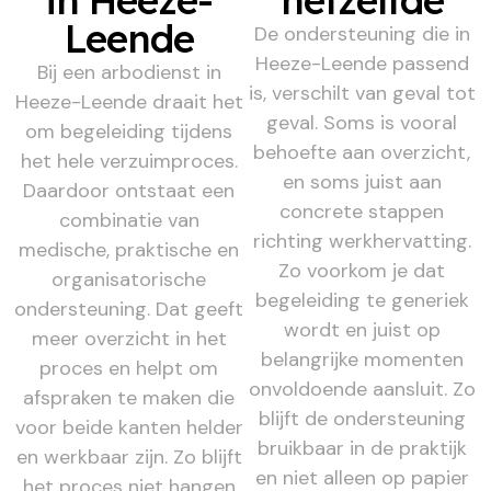
in Heeze-
hetzelfde
Leende
De ondersteuning die in
Heeze-Leende passend
Bij een arbodienst in
is, verschilt van geval tot
Heeze-Leende draait het
geval. Soms is vooral
om begeleiding tijdens
behoefte aan overzicht,
het hele verzuimproces.
en soms juist aan
Daardoor ontstaat een
concrete stappen
combinatie van
richting werkhervatting.
medische, praktische en
Zo voorkom je dat
organisatorische
begeleiding te generiek
ondersteuning. Dat geeft
wordt en juist op
meer overzicht in het
belangrijke momenten
proces en helpt om
onvoldoende aansluit. Zo
afspraken te maken die
blijft de ondersteuning
voor beide kanten helder
bruikbaar in de praktijk
en werkbaar zijn. Zo blijft
en niet alleen op papier
het proces niet hangen