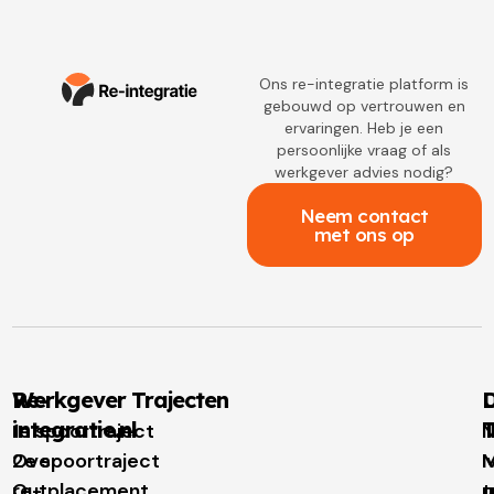
Ons re-integratie platform is
gebouwd op vertrouwen en
ervaringen. Heb je een
persoonlijke vraag of als
werkgever advies nodig?
Neem contact
met ons op
Re-
Werkgever Trajecten
D
integratie.nl
T
1e spoortraject
N
Over
2e spoortraject
M
I
re-
Outplacement
t
u