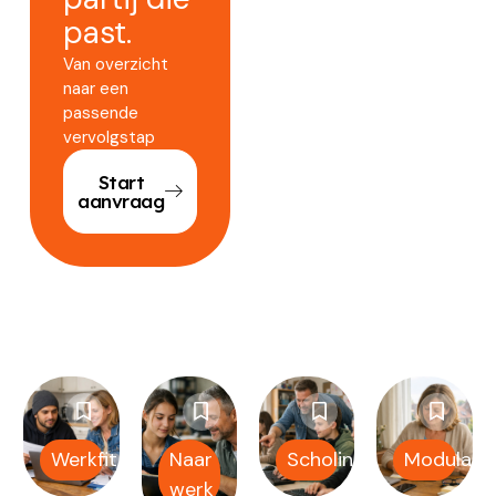
past.
Van overzicht
naar een
passende
vervolgstap
Start
aanvraag
Werkfit
Naar
Scholing
Modulair
werk