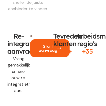
sneller de juiste
aanbieder te vinden.
Re-
Tevreden
Arbeidsm
integratie
klanten
regio's
Start
aanvragen?
250+
+35
aanvraag
Vraag
gemakkelijk
en snel
jouw re-
integratietraject
aan.