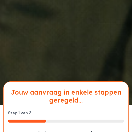
Jouw aanvraag in enkele stappen
geregeld...
Stap
1
van
3
33%