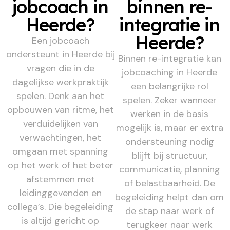
jobcoach in
binnen re-
Heerde?
integratie in
Heerde?
Een jobcoach
ondersteunt in Heerde bij
Binnen re-integratie kan
vragen die in de
jobcoaching in Heerde
dagelijkse werkpraktijk
een belangrijke rol
spelen. Denk aan het
spelen. Zeker wanneer
opbouwen van ritme, het
werken in de basis
verduidelijken van
mogelijk is, maar er extra
verwachtingen, het
ondersteuning nodig
omgaan met spanning
blijft bij structuur,
op het werk of het beter
communicatie, planning
afstemmen met
of belastbaarheid. De
leidinggevenden en
begeleiding helpt dan om
collega’s. Die begeleiding
de stap naar werk of
is altijd gericht op
terugkeer naar werk