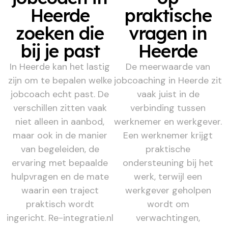
Heerde
praktische
zoeken die
vragen in
bij je past
Heerde
In Heerde kan het lastig
De meerwaarde van
zijn om te bepalen welke
jobcoaching in Heerde zit
jobcoach echt past. De
vaak juist in de
verschillen zitten vaak
verbinding tussen
niet alleen in aanbod,
werknemer en werkgever.
maar ook in de manier
Een werknemer krijgt
van begeleiden, de
praktische
ervaring met bepaalde
ondersteuning bij het
hulpvragen en de mate
werk, terwijl een
waarin een traject
werkgever geholpen
praktisch wordt
wordt om
ingericht. Re-integratie.nl
verwachtingen,