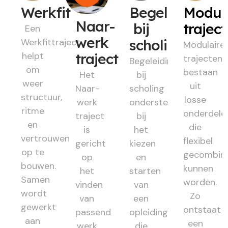
Werkfit
Begeleiding
Modul
Naar-
bij
trajec
Een
werk
Werkfittraject
scholing
Modulaire
helpt
traject
trajecten
Begeleiding
om
bestaan
Het
bij
weer
uit
Naar-
scholing
structuur,
losse
werk
ondersteunt
ritme
onderdele
traject
bij
en
die
is
het
vertrouwen
flexibel
gericht
kiezen
op te
gecombin
op
en
bouwen.
kunnen
het
starten
Samen
worden.
vinden
van
wordt
Zo
van
een
gewerkt
ontstaat
passend
opleiding
aan
een
werk
die