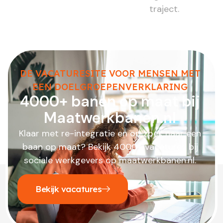
traject.
DE VACATURESITE VOOR MENSEN MET
EEN DOELGROEPENVERKLARING
4000+ banen op maat bij
Maatwerkbanen.nl
Klaar met re-integratie en op zoek naar een
baan op maat? Bekijk 4000+ vacatures bij
sociale werkgevers op maatwerkbanen.nl.
Bekijk vacatures