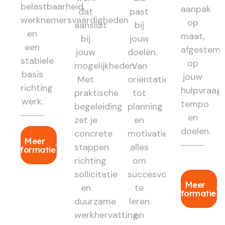
belastbaarheid,
aanpak
dat
past
werknemersvaardigheden
op
aansluit
bij
en
maat,
bij
jouw
een
afgestem
jouw
doelen.
stabiele
op
mogelijkheden.
Van
basis
jouw
Met
oriëntatie
richting
hulpvraag,
praktische
tot
werk.
tempo
begeleiding
planning
en
zet je
en
doelen.
concrete
motivatie:
Meer
stappen
alles
informatie
richting
om
sollicitatie
succesvol
Meer
en
te
informatie
duurzame
leren
werkhervatting.
en