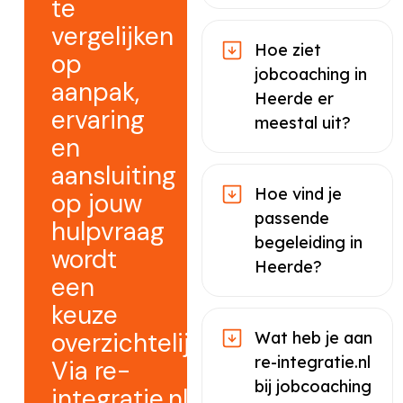
te
vergelijken
Hoe ziet
op
jobcoaching in
aanpak,
Heerde er
ervaring
meestal uit?
en
aansluiting
Hoe vind je
op jouw
passende
hulpvraag
begeleiding in
wordt
Heerde?
een
keuze
overzichtelijker.
Wat heb je aan
re-integratie.nl
Via re-
bij jobcoaching
integratie.nl