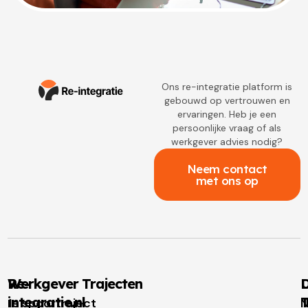
Ons re-integratie platform is
gebouwd op vertrouwen en
ervaringen. Heb je een
persoonlijke vraag of als
werkgever advies nodig?
Neem contact
met ons op
Re-
Werkgever Trajecten
D
integratie.nl
T
1e spoortraject
N