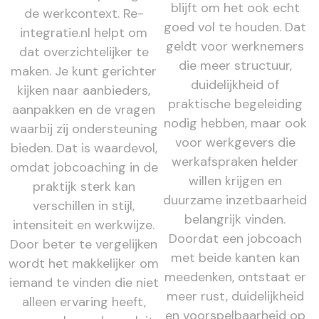
blijft om het ook echt
de werkcontext. Re-
goed vol te houden. Dat
integratie.nl helpt om
geldt voor werknemers
dat overzichtelijker te
die meer structuur,
maken. Je kunt gerichter
duidelijkheid of
kijken naar aanbieders,
praktische begeleiding
aanpakken en de vragen
nodig hebben, maar ook
waarbij zij ondersteuning
voor werkgevers die
bieden. Dat is waardevol,
werkafspraken helder
omdat jobcoaching in de
willen krijgen en
praktijk sterk kan
duurzame inzetbaarheid
verschillen in stijl,
belangrijk vinden.
intensiteit en werkwijze.
Doordat een jobcoach
Door beter te vergelijken
met beide kanten kan
wordt het makkelijker om
meedenken, ontstaat er
iemand te vinden die niet
meer rust, duidelijkheid
alleen ervaring heeft,
en voorspelbaarheid op