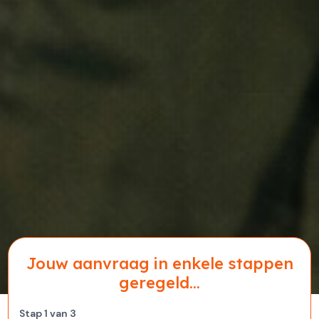
Jouw aanvraag in enkele stappen
geregeld...
Stap
1
van
3