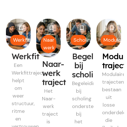
Werkfit
Naar
Scholing
Modulair
werk
Werkfit
Begeleiding
Modul
Naar-
bij
trajec
Een
werk
Werkfittraject
scholing
Modulaire
helpt
traject
trajecten
Begeleiding
om
bestaan
Het
bij
weer
uit
Naar-
scholing
structuur,
losse
werk
ondersteunt
ritme
onderdele
traject
bij
en
die
is
het
vertrouwen