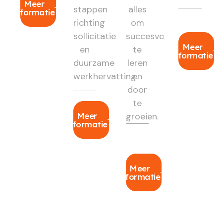
Meer
stappen
alles
informatie
richting
om
sollicitatie
succesvol
Meer
en
te
informatie
duurzame
leren
werkhervatting.
en
door
te
Meer
groeien.
informatie
Meer
informatie