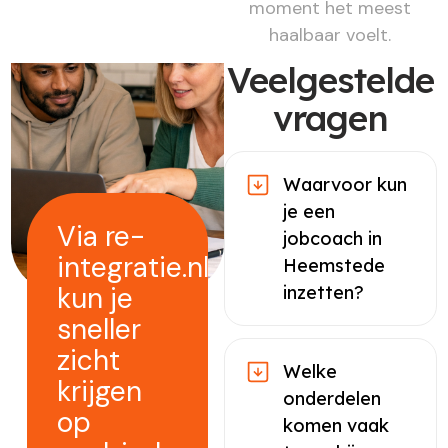
moment het meest
haalbaar voelt.
Veelgestelde
vragen
Waarvoor kun
je een
Via re-
jobcoach in
integratie.nl
Heemstede
kun je
inzetten?
sneller
zicht
Welke
krijgen
onderdelen
op
komen vaak