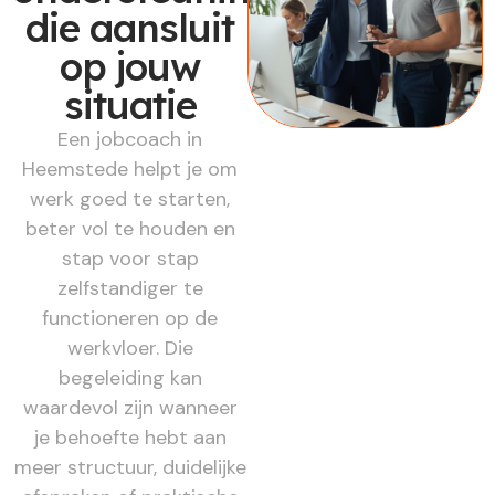
die aansluit
op jouw
situatie
Een jobcoach in
Heemstede helpt je om
werk goed te starten,
beter vol te houden en
stap voor stap
zelfstandiger te
functioneren op de
werkvloer. Die
begeleiding kan
waardevol zijn wanneer
je behoefte hebt aan
meer structuur, duidelijke