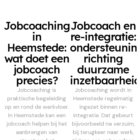
Jobcoaching
Jobcoach en
in
re-integratie:
Heemstede:
ondersteunin
wat doet een
richting
jobcoach
duurzame
precies?
inzetbaarhei
Jobcoaching is
Jobcoaching wordt in
praktische begeleiding
Heemstede regelmatig
op en rond de werkvloer.
ingezet binnen re-
In Heemstede kan een
integratie. Dat gebeurt
jobcoach helpen bij het
bijvoorbeeld na verzuim,
aanbrengen van
bij terugkeer naar werk,