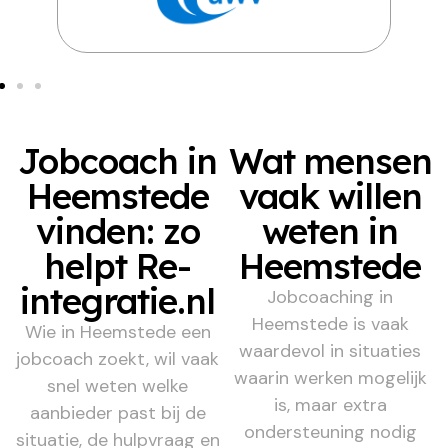
Jobcoach in
Wat mensen
Heemstede
vaak willen
vinden: zo
weten in
helpt Re-
Heemstede
integratie.nl
Jobcoaching in
Heemstede is vaak
Wie in Heemstede een
waardevol in situaties
jobcoach zoekt, wil vaak
waarin werken mogelijk
snel weten welke
is, maar extra
aanbieder past bij de
ondersteuning nodig
situatie, de hulpvraag en