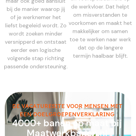
maar ook goed aansluit
de werkvloer. Dat helpt
bij de manier waarop jij
om misverstanden te
of je werknemer het
voorkomen en maakt het
liefst begeleid wordt. Zo
makkelijker om samen
wordt zoeken minder
toe te werken naar werk
versnipperd en ontstaat
dat op de langere
eerder een logische
termijn haalbaar blijft.
volgende stap richting
passende ondersteuning.
DE VACATURESITE VOOR MENSEN MET
EEN DOELGROEPENVERKLARING
4000+ banen op maat bij
Maatwerkbanen.nl