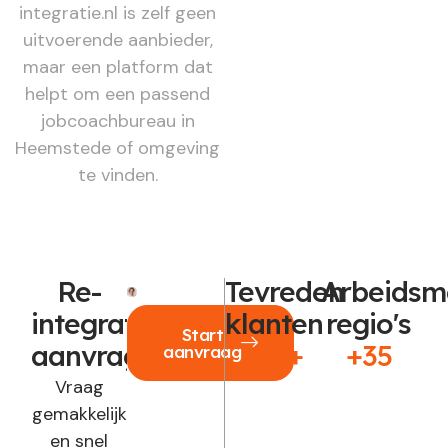
integratie.nl is zelf geen
uitvoerende aanbieder,
maar een platform dat
helpt om een passend
jobcoachbureau in
Heemstede of omgeving
te vinden.
Re-
Tevreden
Arbeidsm
integratie
klanten
regio's
Start
aanvragen?
250+
+35
aanvraag
Vraag
gemakkelijk
en snel