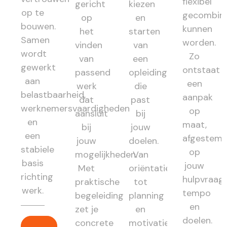
flexibel
gericht
kiezen
op te
gecombin
op
en
bouwen.
kunnen
het
starten
Samen
worden.
vinden
van
wordt
Zo
van
een
gewerkt
ontstaat
passend
opleiding
aan
een
werk
die
belastbaarheid,
aanpak
dat
past
werknemersvaardigheden
op
aansluit
bij
en
maat,
bij
jouw
een
afgestem
jouw
doelen.
stabiele
op
mogelijkheden.
Van
basis
jouw
Met
oriëntatie
richting
hulpvraag,
praktische
tot
werk.
tempo
begeleiding
planning
en
zet je
en
doelen.
concrete
motivatie: