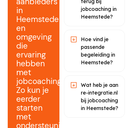
aanbieders
terug bij
in
jobcoaching in
Heemstede?
Heemstede
en
omgeving
Hoe vind je
die
passende
ervaring
begeleiding in
hebben
Heemstede?
met
jobcoaching.
Wat heb je aan
Zo kun je
re-integratie.nl
eerder
bij jobcoaching
starten
in Heemstede?
met
ondersteuning