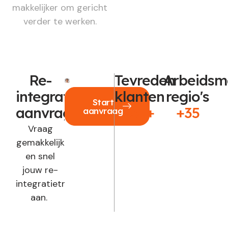
makkelijker om gericht
verder te werken.
Re-
Tevreden
Arbeidsm
integratie
klanten
regio's
Start
aanvragen?
250+
+35
aanvraag
Vraag
gemakkelijk
en snel
jouw re-
integratietraject
aan.