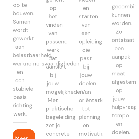
op te
gecombin
op
en
bouwen.
kunnen
het
starten
Samen
worden.
vinden
van
wordt
Zo
van
een
gewerkt
ontstaat
passend
opleiding
aan
een
werk
die
belastbaarheid,
aanpak
dat
past
werknemersvaardigheden
op
aansluit
bij
en
maat,
bij
jouw
een
afgestem
jouw
doelen.
stabiele
op
mogelijkheden.
Van
basis
jouw
Met
oriëntatie
richting
hulpvraag,
praktische
tot
werk.
tempo
begeleiding
planning
en
zet je
en
doelen.
concrete
motivatie:
Meer