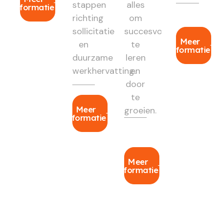
stappen
alles
informatie
richting
om
sollicitatie
succesvol
Meer
en
te
informatie
duurzame
leren
werkhervatting.
en
door
te
Meer
groeien.
informatie
Meer
informatie