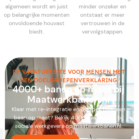
algemeen wordt en juist
minder onzeker en
op belangrijke momenten
ontstaat er meer
onvoldoende houvast
vertrouwen in de
biedt.
vervolgstappen.
DE VACATURESITE VOOR MENSEN MET
EEN DOELGROEPENVERKLARING
4000+ banen op maat bij
Maatwerkbanen.nl
Klaar met re-integratie en op zoek naar een
baan op maat? Bekijk 4000+ vacatures bij
sociale werkgevers op maatwerkbanen.nl.