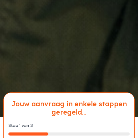
Jouw aanvraag in enkele stappen
geregeld...
Stap
1
van
3
33%