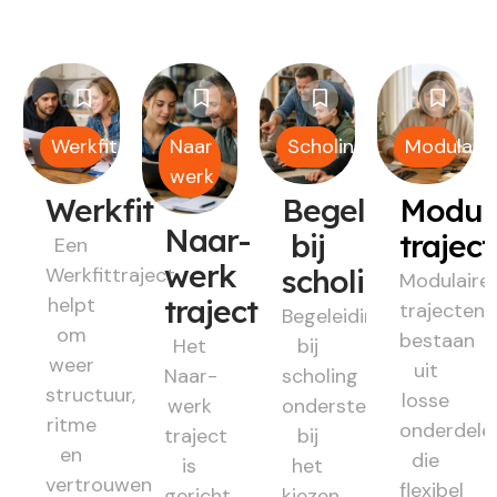
Werkfit
Naar
Scholing
Modulair
werk
Werkfit
Begeleiding
Modul
Naar-
bij
trajec
Een
werk
Werkfittraject
scholing
Modulaire
helpt
traject
trajecten
Begeleiding
om
bestaan
Het
bij
weer
uit
Naar-
scholing
structuur,
losse
werk
ondersteunt
ritme
onderdele
traject
bij
en
die
is
het
vertrouwen
flexibel
gericht
kiezen