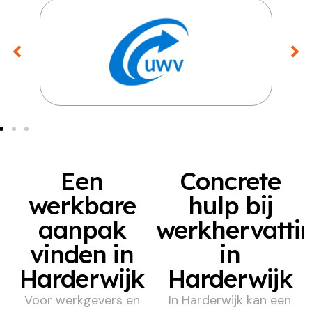
Een
Concrete
werkbare
hulp bij
aanpak
werkhervatti
vinden in
in
Harderwijk
Harderwijk
Voor werkgevers en
In Harderwijk kan een