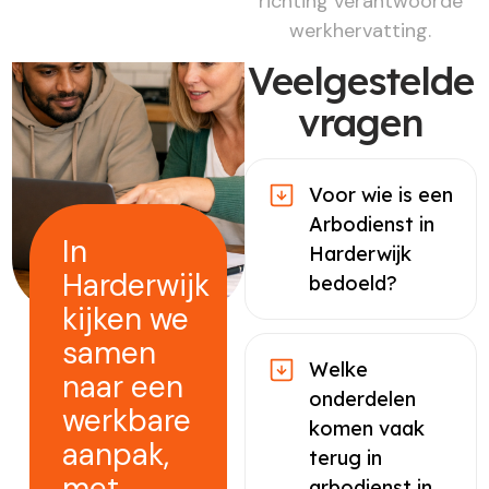
richting verantwoorde
werkhervatting.
Veelgestelde
vragen
Voor wie is een
Arbodienst in
In
Harderwijk
Harderwijk
bedoeld?
kijken we
samen
Welke
naar een
onderdelen
werkbare
komen vaak
aanpak,
terug in
met
arbodienst in