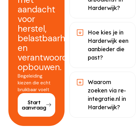
aandacht
Harderwijk?
voor
herstel,
Hoe kies je in
belastbaarheid
Harderwijk een
en
aanbieder die
verantwoord
past?
opbouwen.
Begeleiding
Waarom
kiezen die echt
bruikbaar voelt
zoeken via re-
integratie.nl in
Start
Harderwijk?
aanvraag