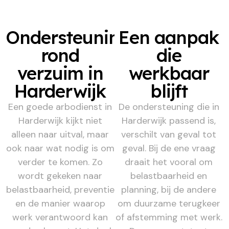
Ondersteuning
Een aanpak
rond
die
verzuim in
werkbaar
Harderwijk
blijft
Een goede arbodienst in
De ondersteuning die in
Harderwijk kijkt niet
Harderwijk passend is,
alleen naar uitval, maar
verschilt van geval tot
ook naar wat nodig is om
geval. Bij de ene vraag
verder te komen. Zo
draait het vooral om
wordt gekeken naar
belastbaarheid en
belastbaarheid, preventie
planning, bij de andere
en de manier waarop
om duurzame terugkeer
werk verantwoord kan
of afstemming met werk.