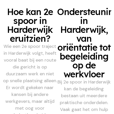
Hoe kan 2e
Ondersteuni
spoor in
in
Harderwijk
Harderwijk,
eruitzien?
van
oriëntatie tot
Wie een 2e spoor traject
in Harderwijk volgt, heeft
begeleiding
vooral baat bij een route
op de
die gericht is op
werkvloer
duurzaam werk en niet
op snelle plaatsing alleen.
Bij 2e spoor in Harderwijk
Er wordt gekeken naar
kan de begeleiding
kansen bij andere
bestaan uit meerdere
werkgevers, maar altijd
praktische onderdelen.
met oog voor
Vaak gaat het om hulp