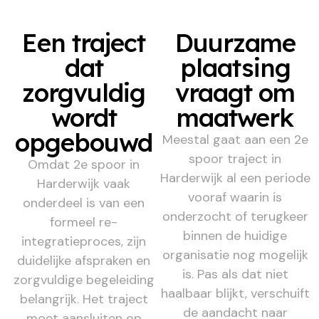
Een traject
Duurzame
dat
plaatsing
zorgvuldig
vraagt om
wordt
maatwerk
opgebouwd
Meestal gaat aan een 2e
spoor traject in
Omdat 2e spoor in
Harderwijk al een periode
Harderwijk vaak
vooraf waarin is
onderdeel is van een
onderzocht of terugkeer
formeel re-
binnen de huidige
integratieproces, zijn
organisatie nog mogelijk
duidelijke afspraken en
is. Pas als dat niet
zorgvuldige begeleiding
haalbaar blijkt, verschuift
belangrijk. Het traject
de aandacht naar
moet aansluiten op