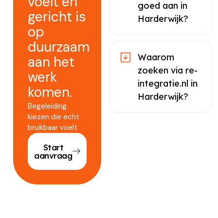
voelt en
goed aan in
gericht is
Harderwijk?
op
duurzaam
Waarom
aan het
zoeken via re-
werk
integratie.nl in
komen.
Harderwijk?
Begeleiding
kiezen die echt
bruikbaar voelt
Start
aanvraag