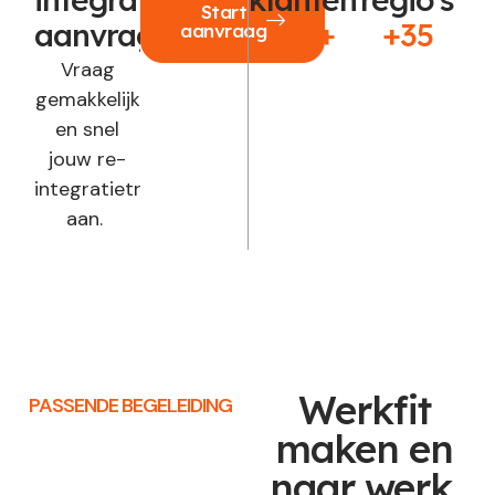
Start
aanvragen?
250+
+35
aanvraag
Vraag
gemakkelijk
en snel
jouw re-
integratietraject
aan.
Werkfit
PASSENDE BEGELEIDING
maken en
naar werk,