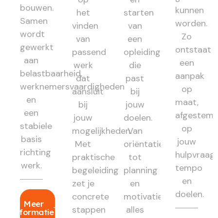
bouwen.
kunnen
het
starten
Samen
worden.
vinden
van
wordt
Zo
van
een
gewerkt
ontstaat
passend
opleiding
aan
een
werk
die
belastbaarheid,
aanpak
dat
past
werknemersvaardigheden
op
aansluit
bij
en
maat,
bij
jouw
een
afgestem
jouw
doelen.
stabiele
op
mogelijkheden.
Van
basis
jouw
Met
oriëntatie
richting
hulpvraag,
praktische
tot
werk.
tempo
begeleiding
planning
en
zet je
en
doelen.
concrete
motivatie:
Meer
stappen
alles
informatie