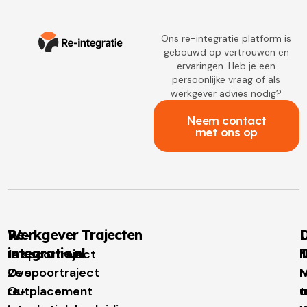
Ons re-integratie platform is
gebouwd op vertrouwen en
ervaringen. Heb je een
persoonlijke vraag of als
werkgever advies nodig?
Neem contact
met ons op
Re-
Werkgever Trajecten
D
integratie.nl
T
1e spoortraject
N
Over
2e spoortraject
M
I
re-
Outplacement
t
u