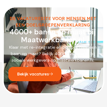
DE VACATURESITE VOOR MENSEN MET
EEN DOELGROEPENVERKLARING
4000+ banen op maat bij
Maatwerkbanen.nl
Klaar met re-integratie en op zoek naar een
baan op maat? Bekijk 4000+ vacatures bij
sociale werkgevers op maatwerkbanen.nl.
Bekijk vacatures