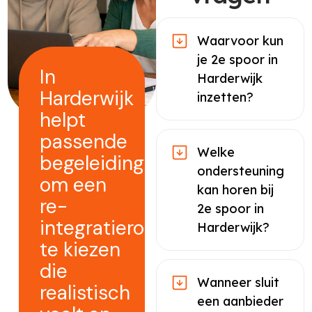
Waarvoor kun
je 2e spoor in
In
Harderwijk
Harderwijk
inzetten?
helpt
passende
Welke
begeleiding
ondersteuning
om een
kan horen bij
re-
2e spoor in
integratieroute
Harderwijk?
te kiezen
die
Wanneer sluit
realistisch
een aanbieder