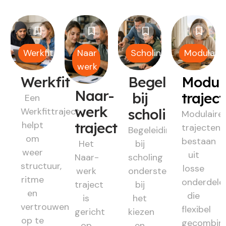
Werkfit
Naar
Scholing
Modulair
werk
Werkfit
Begeleiding
Modul
Naar-
bij
trajec
Een
werk
Werkfittraject
scholing
Modulaire
helpt
traject
trajecten
Begeleiding
om
bestaan
Het
bij
weer
uit
Naar-
scholing
structuur,
losse
werk
ondersteunt
ritme
onderdele
traject
bij
en
die
is
het
vertrouwen
flexibel
gericht
kiezen
op te
gecombin
op
en