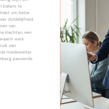
n balans te
g hebt om beter
er duidelijkheid,
omen van
he klachten, een
 waarin werk
ruik van
j de medewerker.
denberg passende