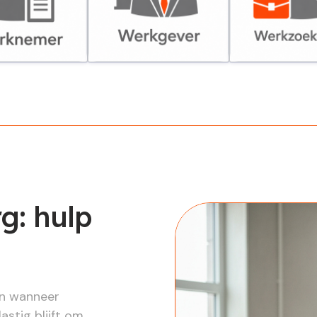
er
Werkgever
Werkzoekende
g: hulp
en wanneer
lastig blijft om