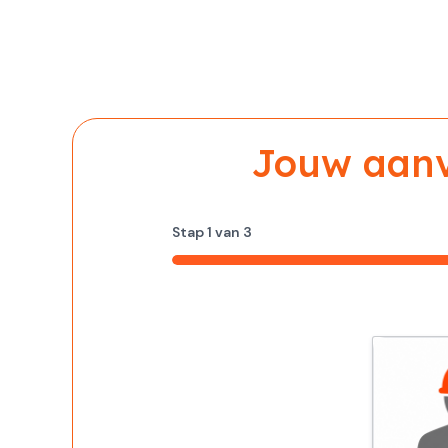
Jouw aanvr
Stap
1
van
3
33%