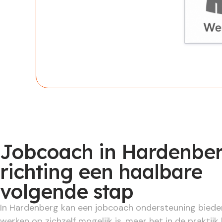
Werknem
Jobcoach in Hardenber
richting een haalbare
volgende stap
In Hardenberg kan een jobcoach ondersteuning bied
werken op zichzelf mogelijk is, maar het in de praktijk 