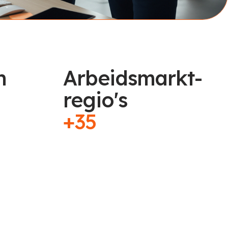
n
Arbeidsmarkt-
regio's
+35