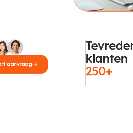
Tevrede
klanten
art aanvraag
250+