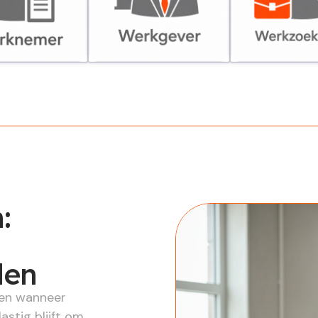
er
Werkgever
Werkzoekende
:
len
den wanneer
lastig blijft om