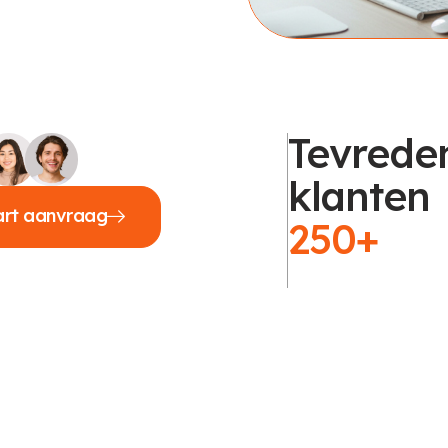
Tevrede
klanten
art aanvraag
250+