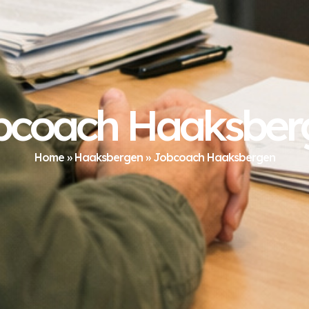
bcoach Haaksber
Home
»
Haaksbergen
»
Jobcoach Haaksbergen