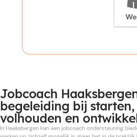
Werknem
Jobcoach Haaksbergen
begeleiding bij starten,
volhouden en ontwikke
In Haaksbergen kan een jobcoach ondersteuning bie
werken op zichzelf mogelijk is, maar het in de praktijk 