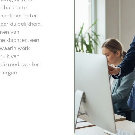
n balans te
g hebt om beter
er duidelijkheid,
omen van
he klachten, een
 waarin werk
ruik van
j de medewerker.
sbergen