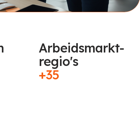
n
Arbeidsmarkt-
regio's
+35