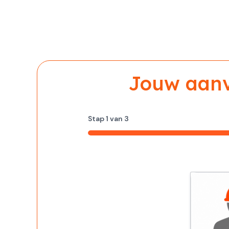
Jouw aanvr
Stap
1
van
3
33%