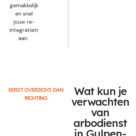
gemakkelijk
en snel
jouw re-
integratietraject
aan.
Wat kun je
EERST OVERZICHT, DAN
RICHTING
verwachten
van
arbodienst
in Gulpen-