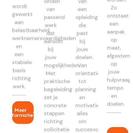
vinden
van
wordt
Zo
van
een
gewerkt
ontstaat
passend
opleiding
aan
een
werk
die
belastbaarheid,
aanpak
dat
past
werknemersvaardigheden
op
aansluit
bij
en
maat,
bij
jouw
een
afgestem
jouw
doelen.
stabiele
op
mogelijkheden.
Van
basis
jouw
Met
oriëntatie
richting
hulpvraag,
praktische
tot
werk.
tempo
begeleiding
planning
en
zet je
en
doelen.
concrete
motivatie:
Meer
stappen
alles
informatie
richting
om
sollicitatie
succesvol