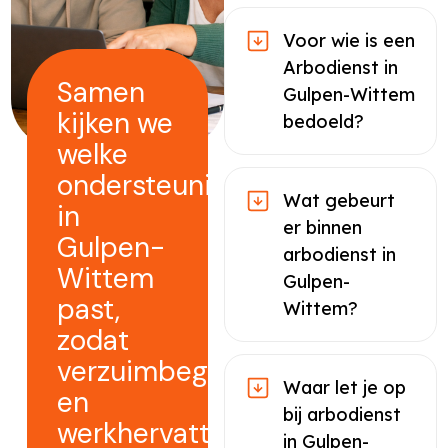
Voor wie is een
Arbodienst in
Samen
Gulpen-Wittem
kijken we
bedoeld?
welke
ondersteuning
Wat gebeurt
in
er binnen
Gulpen-
arbodienst in
Wittem
Gulpen-
past,
Wittem?
zodat
verzuimbegeleiding
Waar let je op
en
bij arbodienst
werkhervatting
in Gulpen-