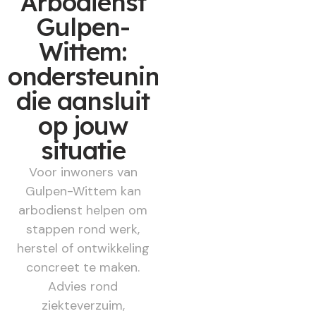
Arbodienst
Gulpen-
Wittem:
ondersteuning
die aansluit
op jouw
situatie
Voor inwoners van
Gulpen-Wittem kan
arbodienst helpen om
stappen rond werk,
herstel of ontwikkeling
concreet te maken.
Advies rond
ziekteverzuim,