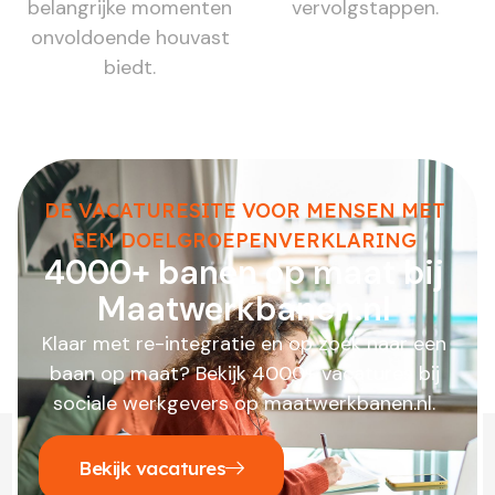
belangrijke momenten
vervolgstappen.
onvoldoende houvast
biedt.
DE VACATURESITE VOOR MENSEN MET
EEN DOELGROEPENVERKLARING
4000+ banen op maat bij
Maatwerkbanen.nl
Klaar met re-integratie en op zoek naar een
baan op maat? Bekijk 4000+ vacatures bij
sociale werkgevers op maatwerkbanen.nl.
Bekijk vacatures