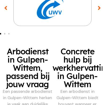
Arbodienst
Concrete
in Gulpen-
hulp bij
Wittem,
werkhervatti
passend bij
in Gulpen-
jouw vraag
Wittem
Een passende arbodienst
Een arbodienst in
in Gulpen-Wittem herken
Gulpen-Wittem biedt
je vaak aan duidelijke
houvast wanneer er