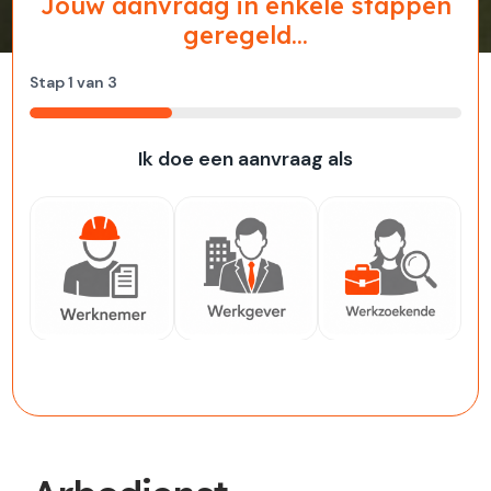
Jouw aanvraag in enkele stappen
geregeld...
Stap
1
van
3
33%
Ik doe een aanvraag als
Werknemer
Werkgever
Werkzoekende