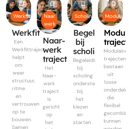
Werkfit
Naar
Scholing
Modulair
werk
Werkfit
Begeleiding
Modul
Naar-
bij
trajec
Een
werk
Werkfittraject
scholing
Modulaire
helpt
traject
trajecten
Begeleiding
om
bestaan
Het
bij
weer
uit
Naar-
scholing
structuur,
losse
werk
ondersteunt
ritme
onderdele
traject
bij
en
die
is
het
vertrouwen
flexibel
gericht
kiezen
op te
gecombin
op
en
bouwen.
kunnen
het
starten
Samen
worden.