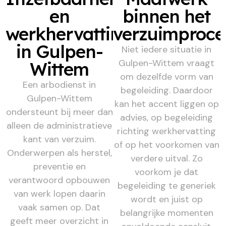
en
binnen het
werkhervatting
verzuimproce
in Gulpen-
Niet iedere situatie in
Gulpen-Wittem vraagt
Wittem
om dezelfde vorm van
Een arbodienst in
begeleiding. Daardoor
Gulpen-Wittem
kan het accent liggen op
ondersteunt bij meer dan
advies, op begeleiding
alleen de administratieve
richting werkhervatting
kant van verzuim.
of op het voorkomen van
Onderwerpen als herstel,
verdere uitval. Zo
preventie en
voorkom je dat
verantwoord opbouwen
begeleiding te generiek
van werk lopen daarin
wordt en juist op
vaak samen op. Dat
belangrijke momenten
geeft meer overzicht in