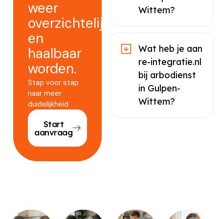
weer
Wittem?
overzichtelijk
en
Wat heb je aan
haalbaar
re-integratie.nl
worden.
bij arbodienst
Stap voor stap
in Gulpen-
naar meer
Wittem?
duidelijkheid
Start
aanvraag