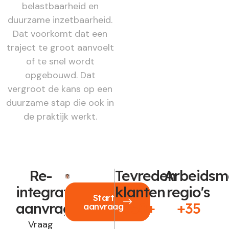
belastbaarheid en
duurzame inzetbaarheid.
Dat voorkomt dat een
traject te groot aanvoelt
of te snel wordt
opgebouwd. Dat
vergroot de kans op een
duurzame stap die ook in
de praktijk werkt.
Re-
Tevreden
Arbeidsm
integratie
klanten
regio's
Start
aanvragen?
250+
+35
aanvraag
Vraag