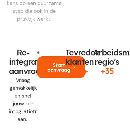
kans op een duurzame
stap die ook in de
praktijk werkt.
Re-
Tevreden
Arbeidsm
integratie
klanten
regio's
Start
aanvragen?
250+
+35
aanvraag
Vraag
gemakkelijk
en snel
jouw re-
integratietraject
aan.