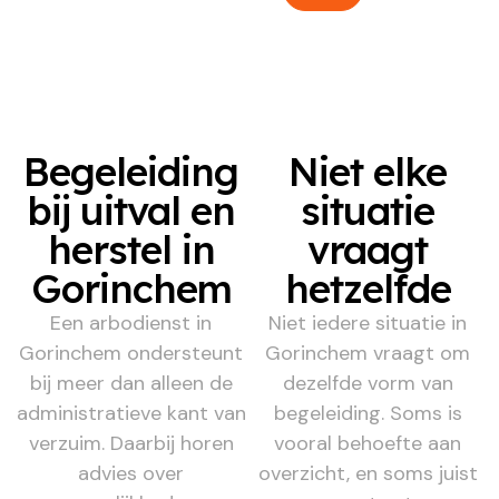
Begeleiding
Niet elke
bij uitval en
situatie
herstel in
vraagt
Gorinchem
hetzelfde
Een arbodienst in
Niet iedere situatie in
Gorinchem ondersteunt
Gorinchem vraagt om
bij meer dan alleen de
dezelfde vorm van
administratieve kant van
begeleiding. Soms is
verzuim. Daarbij horen
vooral behoefte aan
advies over
overzicht, en soms juist