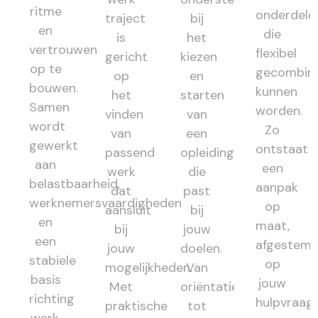
ritme
onderdele
traject
bij
en
die
is
het
vertrouwen
flexibel
gericht
kiezen
op te
gecombin
op
en
bouwen.
kunnen
het
starten
Samen
worden.
vinden
van
wordt
Zo
van
een
gewerkt
ontstaat
passend
opleiding
aan
een
werk
die
belastbaarheid,
aanpak
dat
past
werknemersvaardigheden
op
aansluit
bij
en
maat,
bij
jouw
een
afgestem
jouw
doelen.
stabiele
op
mogelijkheden.
Van
basis
jouw
Met
oriëntatie
richting
hulpvraag,
praktische
tot
werk.