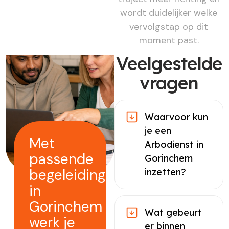
wordt duidelijker welke
vervolgstap op dit
moment past.
Veelgestelde
vragen
Waarvoor kun
je een
Met
Arbodienst in
passende
Gorinchem
begeleiding
inzetten?
in
Gorinchem
Wat gebeurt
werk je
er binnen