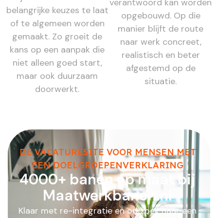
verantwoord kan worden
belangrijke keuzes te laat
opgebouwd. Op die
of te algemeen worden
manier blijft de route
gemaakt. Zo groeit de
naar werk concreet,
kans op een aanpak die
realistisch en beter
niet alleen goed start,
afgestemd op de
maar ook duurzaam
situatie.
doorwerkt.
DE VACATURESITE VOOR MENSEN MET
EEN DOELGROEPENVERKLARING
4000+ banen op maat bij
Maatwerkbanen.nl
Klaar met re-integratie en op zoek naar een