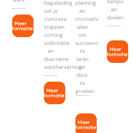
tempo
begeleiding
planning
en
zet je
en
doelen.
concrete
motivatie:
Meer
stappen
alles
informatie
richting
om
sollicitatie
succesvol
Meer
en
te
informatie
duurzame
leren
werkhervatting.
en
door
te
Meer
groeien.
informatie
Meer
informatie