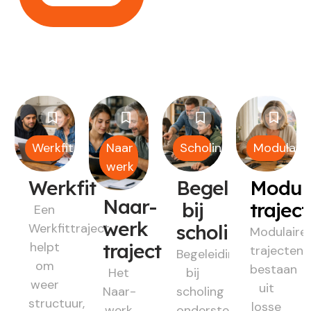
Werkfit
Naar
Scholing
Modulair
werk
Werkfit
Begeleiding
Modul
Naar-
bij
trajec
Een
werk
Werkfittraject
scholing
Modulaire
helpt
traject
trajecten
Begeleiding
om
bestaan
Het
bij
weer
uit
Naar-
scholing
structuur,
losse
werk
ondersteunt