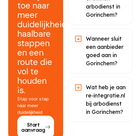
toe naar
arbodienst in
meer
Gorinchem?
duidelijkheid,
haalbare
Wanneer sluit
stappen
een aanbieder
en een
goed aan in
route die
Gorinchem?
vol te
houden
Wat heb je aan
is.
re-integratie.nl
Stap voor stap
bij arbodienst
naar meer
in Gorinchem?
duidelijkheid
Start
aanvraag