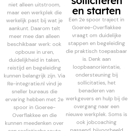
solliciteren
niet alleen uitstroom,
en starten
maar een werkplek die
Een 2e spoor traject in
werkelijk past bij wat je
Goeree-Overflakkee
aankunt. Daarom telt
vraagt om duidelijke
meer mee dan alleen
stappen en begeleiding
beschikbaar werk: ook
die praktisch toepasbaar
opbouw in uren,
is. Denk aan
duidelijkheid in taken,
loopbaanoriëntatie,
reistijd en begeleiding
ondersteuning bij
kunnen belangrijk zijn. Via
sollicitaties, het
Re-integratie.nl vind je
benaderen van
sneller bureaus die
werkgevers en hulp bij de
ervaring hebben met 2e
overgang naar een
spoor in Goeree-
nieuwe werkplek. Soms is
Overflakkee en die
ook jobcoaching
kunnen meedenken over
passend, bijvoorbeeld
een realistische route