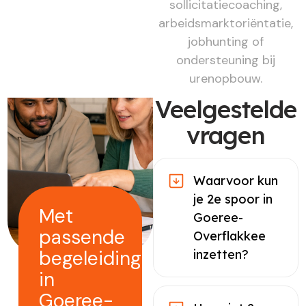
sollicitatiecoaching,
arbeidsmarktoriëntatie,
jobhunting of
ondersteuning bij
urenopbouw.
Veelgestelde
vragen
Waarvoor kun
je 2e spoor in
Met
Goeree-
passende
Overflakkee
begeleiding
inzetten?
in
Goeree-