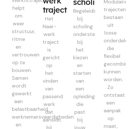
werk
Werkfittraject
scholing
Modulaire
helpt
traject
trajecten
Begeleiding
om
bestaan
Het
bij
weer
uit
Naar-
scholing
structuur,
losse
werk
ondersteunt
ritme
onderdele
traject
bij
en
die
is
het
vertrouwen
flexibel
gericht
kiezen
op te
gecombin
op
en
bouwen.
kunnen
het
starten
Samen
worden.
vinden
van
wordt
Zo
van
een
gewerkt
ontstaat
passend
opleiding
aan
een
werk
die
belastbaarheid,
aanpak
dat
past
werknemersvaardigheden
op
aansluit
bij
en
maat,
bij
jouw