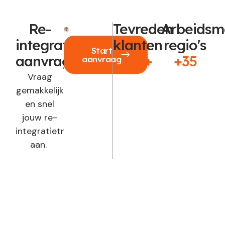
Re-
Tevreden
Arbeidsm
integratie
klanten
regio's
Start
aanvragen?
250+
+35
aanvraag
Vraag
gemakkelijk
en snel
jouw re-
integratietraject
aan.