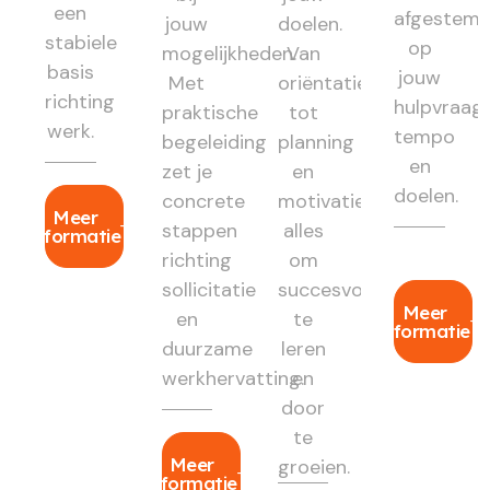
een
afgestem
jouw
doelen.
stabiele
op
mogelijkheden.
Van
basis
jouw
Met
oriëntatie
richting
hulpvraag,
praktische
tot
werk.
tempo
begeleiding
planning
en
zet je
en
doelen.
concrete
motivatie:
Meer
stappen
alles
informatie
richting
om
sollicitatie
succesvol
Meer
en
te
informatie
duurzame
leren
werkhervatting.
en
door
te
Meer
groeien.
informatie