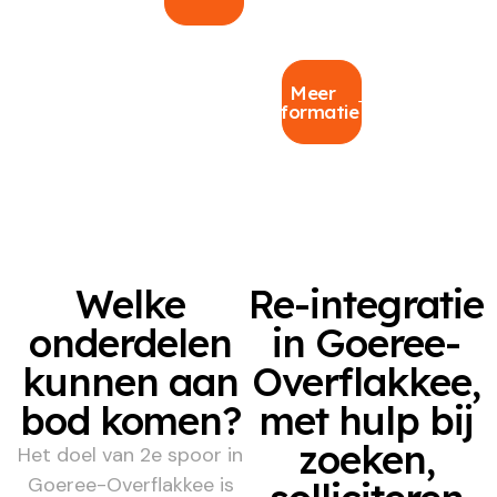
Meer
informatie
Welke
Re-integratie
onderdelen
in Goeree-
kunnen aan
Overflakkee,
bod komen?
met hulp bij
zoeken,
Het doel van 2e spoor in
Goeree-Overflakkee is