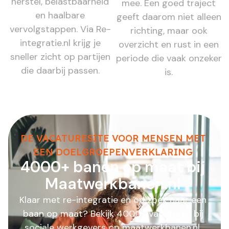
herstel, belastbaarheid
mee. Een goed traject
en haalbare
geeft daarom niet alleen
vervolgstappen. Via Re-
richting, maar ook
integratie.nl krijg je
overzicht en rust in een
sneller zicht op partijen
periode die vaak onzeker
die daarbij passen.
is.
DE VACATURESITE VOOR MENSEN MET
EEN DOELGROEPENVERKLARING
4000+ banen op maat bij
Maatwerkbanen.nl
Klaar met re-integratie en op zoek naar een
baan op maat? Bekijk 4000+ vacatures bij
sociale werkgevers op maatwerkbanen.nl.