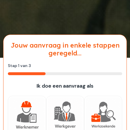
Jouw aanvraag in enkele stappen
geregeld...
Stap
1
van
3
33%
Ik doe een aanvraag als