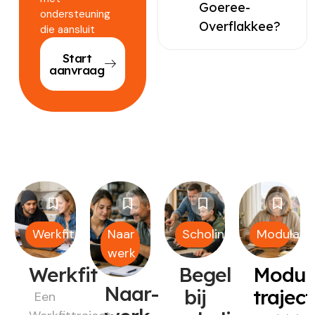
Goeree-
ondersteuning
Overflakkee?
die aansluit
Start
aanvraag
Werkfit
Naar
Scholing
Modulair
werk
Werkfit
Begeleiding
Modul
Naar-
bij
trajec
Een