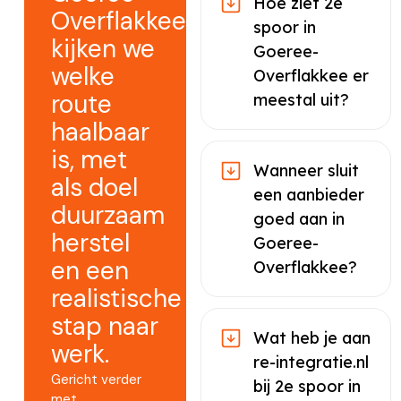
Hoe ziet 2e
Overflakkee
spoor in
kijken we
Goeree-
welke
Overflakkee er
route
meestal uit?
haalbaar
is, met
Wanneer sluit
als doel
een aanbieder
duurzaam
goed aan in
herstel
Goeree-
en een
Overflakkee?
realistische
stap naar
Wat heb je aan
werk.
re-integratie.nl
Gericht verder
bij 2e spoor in
met