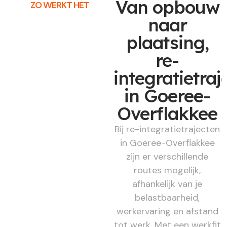
Van opbouw
ZO WERKT HET
naar
plaatsing,
re-
integratietraj
in Goeree-
Overflakkee
Bij re-integratietrajecten
in Goeree-Overflakkee
zijn er verschillende
routes mogelijk,
afhankelijk van je
belastbaarheid,
werkervaring en afstand
tot werk. Met een werkfit