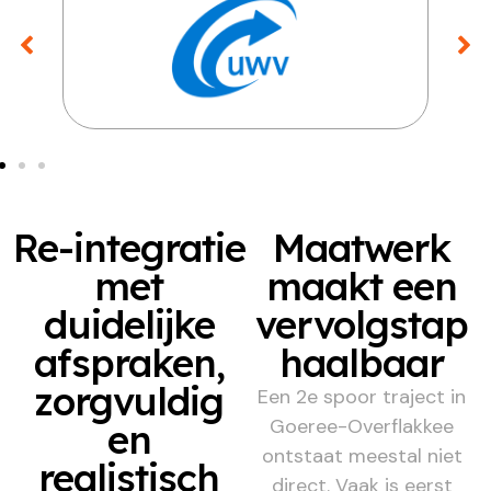
Re-integratie
Maatwerk
met
maakt een
duidelijke
vervolgstap
afspraken,
haalbaar
zorgvuldig
Een 2e spoor traject in
Goeree-Overflakkee
en
ontstaat meestal niet
realistisch
direct. Vaak is eerst