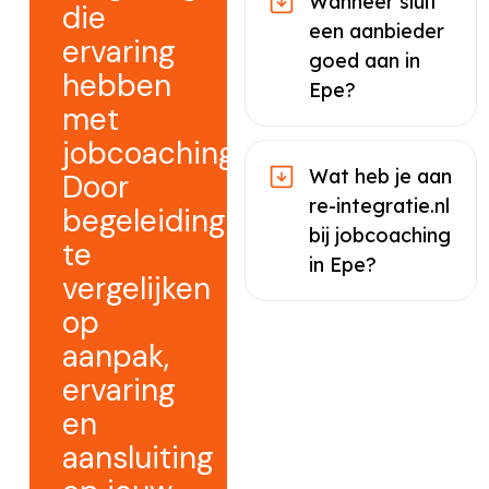
Wanneer sluit
die
een aanbieder
ervaring
goed aan in
hebben
Epe?
met
jobcoaching.
Wat heb je aan
Door
re-integratie.nl
begeleiding
bij jobcoaching
te
in Epe?
vergelijken
op
aanpak,
ervaring
en
aansluiting