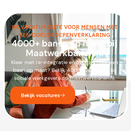
DE VACATURESITE VOOR MENSEN MET
EEN DOELGROEPENVERKLARING
4000+ banen op maat bij
Maatwerkbanen.nl
Klaar met re-integratie en op zoek naar een
baan op maat? Bekijk 4000+ vacatures bij
sociale werkgevers op maatwerkbanen.nl.
Bekijk vacatures