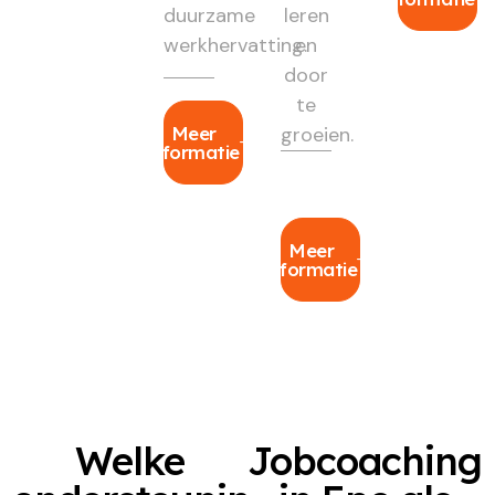
duurzame
leren
werkhervatting.
en
door
te
Meer
groeien.
informatie
Meer
informatie
Welke
Jobcoaching