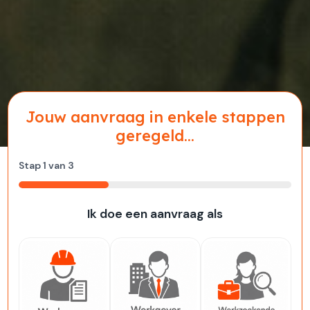
Jouw aanvraag in enkele stappen
geregeld...
Stap
1
van
3
33%
Ik doe een aanvraag als