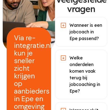
vragen
Wanneer is een
jobcoach in
Via re-
Epe passend?
integratie.nl
kun je
Welke
sneller
onderdelen
zicht
komen vaak
krijgen
terug bij
op
jobcoaching in
aanbieders
Epe?
in Epe en
omgeving