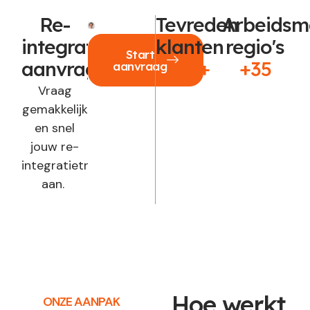
Re-
Tevreden
Arbeidsm
integratie
klanten
regio's
Start
aanvragen?
250+
+35
aanvraag
Vraag
gemakkelijk
en snel
jouw re-
integratietraject
aan.
Hoe werkt
ONZE AANPAK