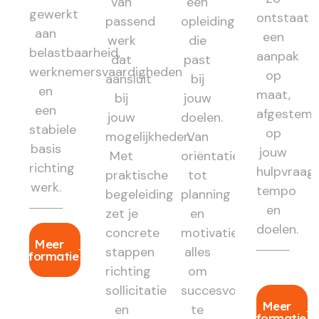
van
een
gewerkt
ontstaat
passend
opleiding
aan
een
werk
die
belastbaarheid,
aanpak
dat
past
werknemersvaardigheden
op
aansluit
bij
en
maat,
bij
jouw
een
afgestem
jouw
doelen.
stabiele
op
mogelijkheden.
Van
basis
jouw
Met
oriëntatie
richting
hulpvraag,
praktische
tot
werk.
tempo
begeleiding
planning
en
zet je
en
doelen.
concrete
motivatie:
Meer
stappen
alles
informatie
richting
om
sollicitatie
succesvol
Meer
en
te
informatie