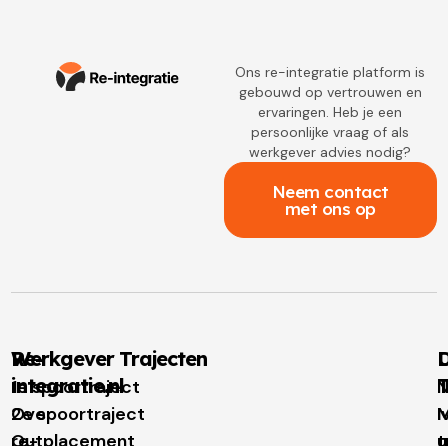
Ons re-integratie platform is
gebouwd op vertrouwen en
ervaringen. Heb je een
persoonlijke vraag of als
werkgever advies nodig?
Neem contact
met ons op
Re-
Werkgever Trajecten
D
integratie.nl
T
1e spoortraject
N
Over
2e spoortraject
M
I
re-
Outplacement
t
u