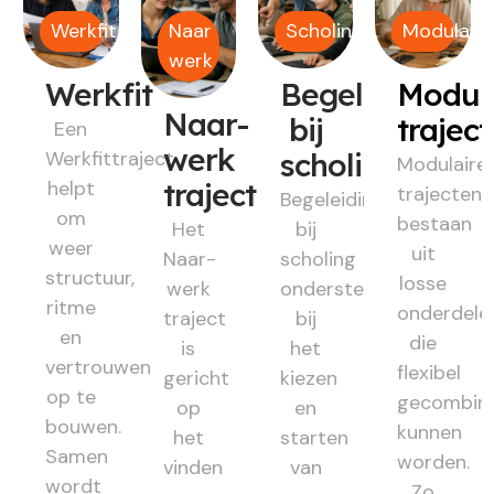
Werkfit
Naar
Scholing
Modulair
werk
Werkfit
Begeleiding
Modul
Naar-
bij
trajec
Een
werk
Werkfittraject
scholing
Modulaire
helpt
traject
trajecten
Begeleiding
om
bestaan
Het
bij
weer
uit
Naar-
scholing
structuur,
losse
werk
ondersteunt
ritme
onderdele
traject
bij
en
die
is
het
vertrouwen
flexibel
gericht
kiezen
op te
gecombin
op
en
bouwen.
kunnen
het
starten
Samen
worden.
vinden
van
wordt
Zo