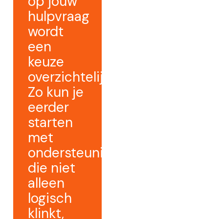
op jouw
hulpvraag
wordt
een
keuze
overzichtelijker.
Zo kun je
eerder
starten
met
ondersteuning
die niet
alleen
logisch
klinkt,