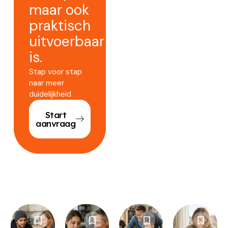
maar ook
praktisch
uitvoerbaar
is.
Stap voor stap
naar meer
duidelijkheid
Start
aanvraag