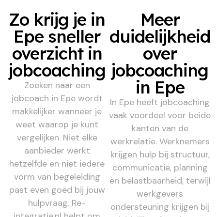
Zo krijg je in
Meer
Epe sneller
duidelijkheid
overzicht in
over
jobcoaching
jobcoaching
in Epe
Zoeken naar een
jobcoach in Epe wordt
In Epe heeft jobcoaching
makkelijker wanneer je
vaak voordeel voor beide
weet waarop je kunt
kanten van de
vergelijken. Niet elke
werkrelatie. Werknemers
aanbieder werkt
krijgen hulp bij structuur,
hetzelfde en niet iedere
communicatie, planning
vorm van begeleiding
en belastbaarheid, terwijl
past even goed bij jouw
werkgevers
hulpvraag. Re-
ondersteuning krijgen bij
integratie.nl helpt om