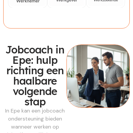
Werknemer
Werkgever
Werkzoekende
Jobcoach in
Epe: hulp
richting een
haalbare
volgende
stap
In Epe kan een jobcoach
ondersteuning bieden
wanneer werken op