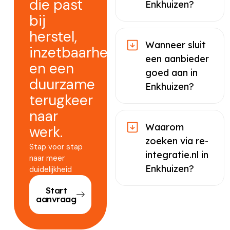
die past
Enkhuizen?
bij
herstel,
Wanneer sluit
inzetbaarheid
een aanbieder
en een
goed aan in
duurzame
Enkhuizen?
terugkeer
naar
Waarom
werk.
zoeken via re-
Stap voor stap
integratie.nl in
naar meer
Enkhuizen?
duidelijkheid
Start
aanvraag