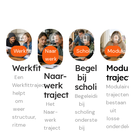
Werkfit
Naar
Scholing
Modulair
werk
Werkfit
Begeleiding
Modul
Naar-
bij
trajec
Een
werk
Werkfittraject
scholing
Modulaire
helpt
traject
trajecten
Begeleiding
om
bestaan
Het
bij
weer
uit
Naar-
scholing
structuur,
losse
werk
ondersteunt
ritme
onderdele
traject
bij