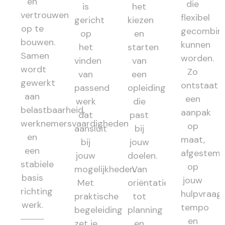
en
die
is
het
vertrouwen
flexibel
gericht
kiezen
op te
gecombin
op
en
bouwen.
kunnen
het
starten
Samen
worden.
vinden
van
wordt
Zo
van
een
gewerkt
ontstaat
passend
opleiding
aan
een
werk
die
belastbaarheid,
aanpak
dat
past
werknemersvaardigheden
op
aansluit
bij
en
maat,
bij
jouw
een
afgestem
jouw
doelen.
stabiele
op
mogelijkheden.
Van
basis
jouw
Met
oriëntatie
richting
hulpvraag,
praktische
tot
werk.
tempo
begeleiding
planning
en
zet je
en