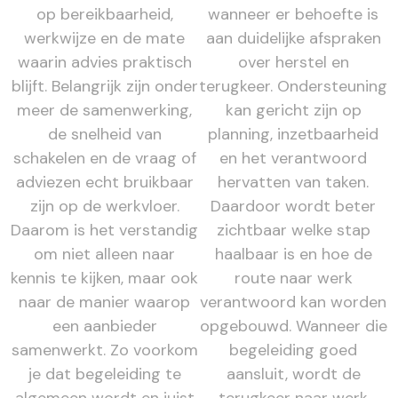
op bereikbaarheid,
wanneer er behoefte is
werkwijze en de mate
aan duidelijke afspraken
waarin advies praktisch
over herstel en
blijft. Belangrijk zijn onder
terugkeer. Ondersteuning
meer de samenwerking,
kan gericht zijn op
de snelheid van
planning, inzetbaarheid
schakelen en de vraag of
en het verantwoord
adviezen echt bruikbaar
hervatten van taken.
zijn op de werkvloer.
Daardoor wordt beter
Daarom is het verstandig
zichtbaar welke stap
om niet alleen naar
haalbaar is en hoe de
kennis te kijken, maar ook
route naar werk
naar de manier waarop
verantwoord kan worden
een aanbieder
opgebouwd. Wanneer die
samenwerkt. Zo voorkom
begeleiding goed
je dat begeleiding te
aansluit, wordt de
algemeen wordt en juist
terugkeer naar werk