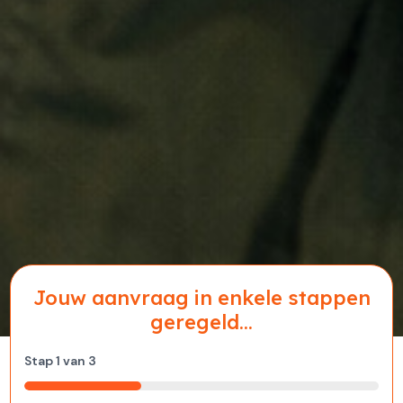
Jouw aanvraag in enkele stappen
geregeld...
Stap
1
van
3
33%