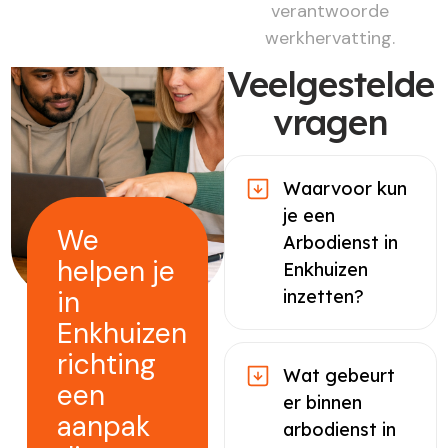
verantwoorde
werkhervatting.
Veelgestelde
vragen
Waarvoor kun
je een
We
Arbodienst in
helpen je
Enkhuizen
in
inzetten?
Enkhuizen
richting
Wat gebeurt
een
er binnen
aanpak
arbodienst in