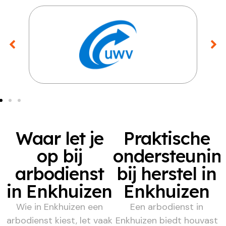
Waar let je
Praktische
op bij
ondersteunin
arbodienst
bij herstel in
in Enkhuizen
Enkhuizen
Wie in Enkhuizen een
Een arbodienst in
arbodienst kiest, let vaak
Enkhuizen biedt houvast