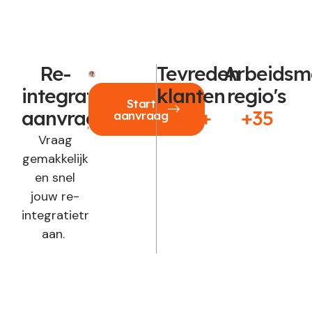
Re-
Tevreden
Arbeidsm
integratie
klanten
regio's
Start
aanvragen?
250+
+35
aanvraag
Vraag
gemakkelijk
en snel
jouw re-
integratietraject
aan.