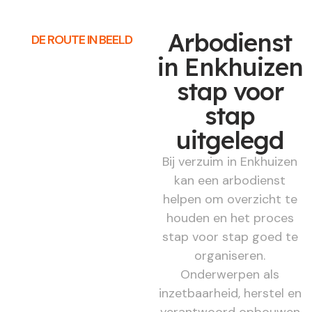
Arbodienst
DE ROUTE IN BEELD
in Enkhuizen
stap voor
stap
uitgelegd
Bij verzuim in Enkhuizen
kan een arbodienst
helpen om overzicht te
houden en het proces
stap voor stap goed te
organiseren.
Onderwerpen als
inzetbaarheid, herstel en