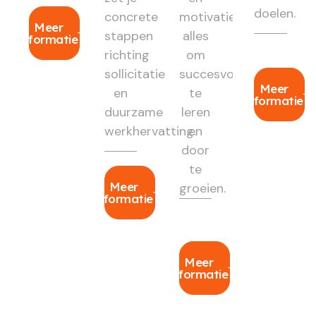
doelen.
concrete
motivatie:
Meer
stappen
alles
informatie
richting
om
sollicitatie
succesvol
Meer
en
te
informatie
duurzame
leren
werkhervatting.
en
door
te
Meer
groeien.
informatie
Meer
informatie