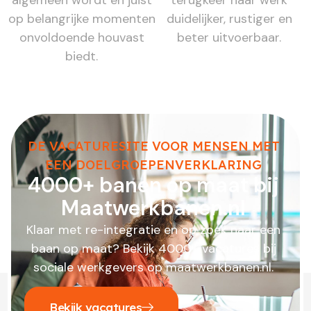
op belangrijke momenten
duidelijker, rustiger en
onvoldoende houvast
beter uitvoerbaar.
biedt.
DE VACATURESITE VOOR MENSEN MET
EEN DOELGROEPENVERKLARING
4000+ banen op maat bij
Maatwerkbanen.nl
Klaar met re-integratie en op zoek naar een
baan op maat? Bekijk 4000+ vacatures bij
sociale werkgevers op maatwerkbanen.nl.
Bekijk vacatures