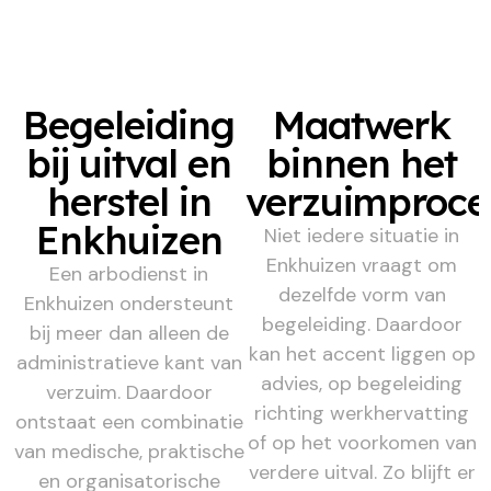
Begeleiding
Maatwerk
bij uitval en
binnen het
herstel in
verzuimproce
Enkhuizen
Niet iedere situatie in
Enkhuizen vraagt om
Een arbodienst in
dezelfde vorm van
Enkhuizen ondersteunt
begeleiding. Daardoor
bij meer dan alleen de
kan het accent liggen op
administratieve kant van
advies, op begeleiding
verzuim. Daardoor
richting werkhervatting
ontstaat een combinatie
of op het voorkomen van
van medische, praktische
verdere uitval. Zo blijft er
en organisatorische