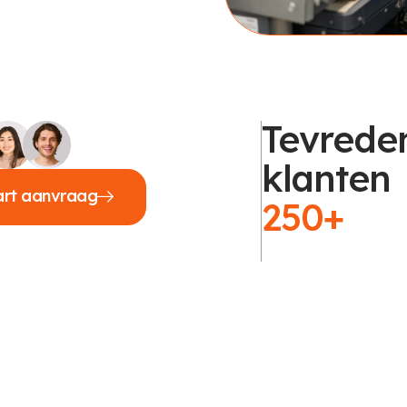
Tevrede
klanten
art aanvraag
250+