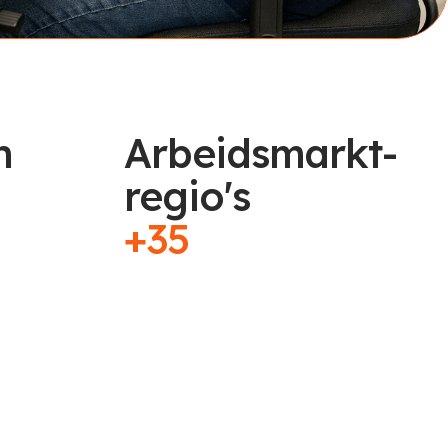
n
Arbeidsmarkt-
regio's
+35