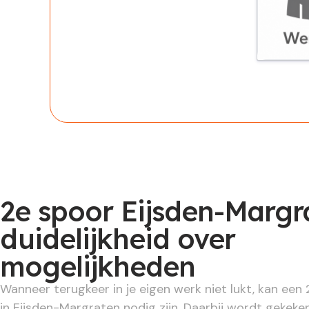
Werknem
2e spoor Eijsden-Margr
duidelijkheid over
mogelijkheden
Wanneer terugkeer in je eigen werk niet lukt, kan een 
in Eijsden-Margraten nodig zijn. Daarbij wordt gekeken