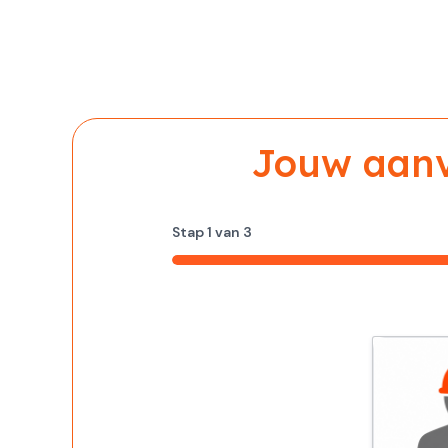
Jouw aanvr
Stap
1
van
3
33%