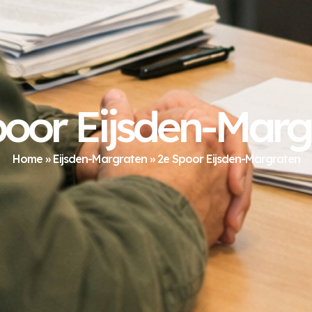
poor Eijsden-Marg
Home
»
Eijsden-Margraten
»
2e Spoor Eijsden-Margraten