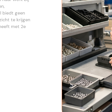
en,
l biedt geen
icht te krijgen
heeft met 2e