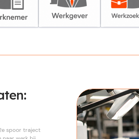
er
Werkgever
Werkzoekende
aten:
2e spoor traject
 naar werk bij