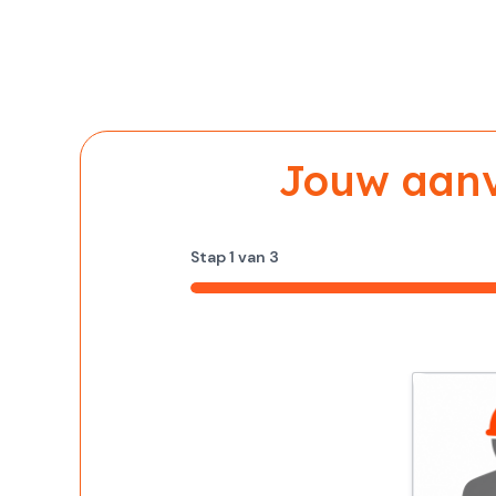
Jouw aanvr
Stap
1
van
3
33%