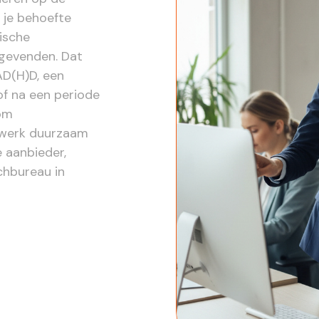
 je behoefte
tische
ggevenden. Dat
AD(H)D, een
of na een periode
 om
 werk duurzaam
e aanbieder,
chbureau in