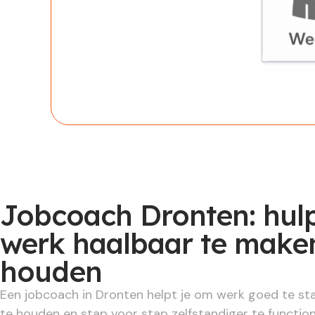
Werknem
Jobcoach Dronten: hul
werk haalbaar te maken
houden
Een jobcoach in Dronten helpt je om werk goed te sta
te houden en stap voor stap zelfstandiger te functio