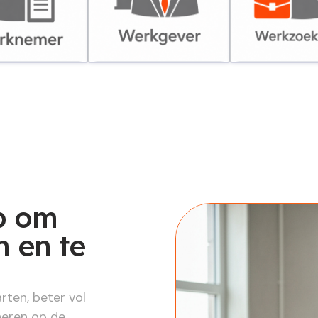
er
Werkgever
Werkzoekende
p om
 en te
rten, beter vol
neren op de