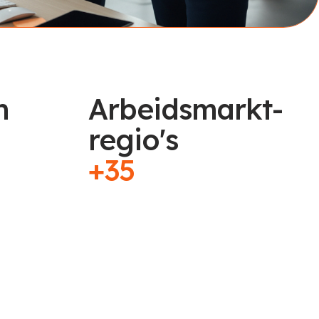
n
Arbeidsmarkt-
regio's
+35