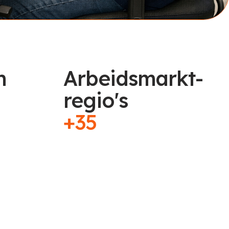
n
Arbeidsmarkt-
regio's
+35