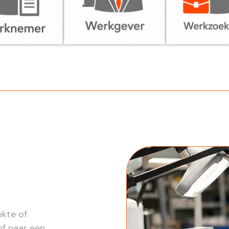
er
Werkgever
Werkzoekende
ekte of
of naar een