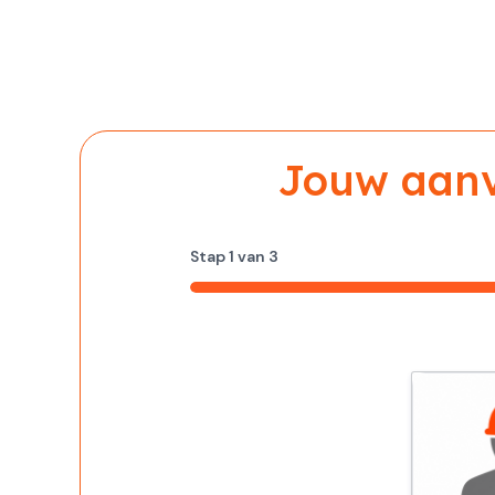
Jouw aanvr
Stap
1
van
3
33%