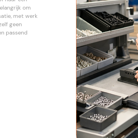
belangrijk om
satie, met werk
zelf geen
en passend