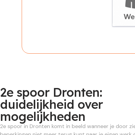
Werknem
2e spoor Dronten:
duidelijkheid over
mogelijkheden
2e spoor in Dronten komt in beeld wanneer je door zi
beperkingen niet meer terug kunt naar je eigen werk 