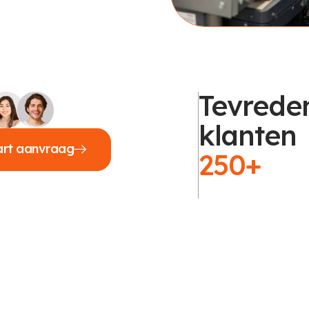
Tevrede
klanten
art aanvraag
250+