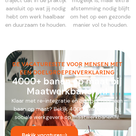
traject dat in de praktijk
mogelijk is, maar extra
aansluit op wat jij nodig
afstemming nodig blijft
hebt om werk haalbaar
om het op een gezonde
en duurzaam te houden.
manier vol te houden.
DE VACATURESITE VOOR MENSEN MET
EEN DOELGROEPENVERKLARING
4000+ banen op maat bij
Maatwerkbanen.nl
Klaar met re-integratie en op zoek naar een
baan op maat? Bekijk 4000+ vacatures bij
sociale werkgevers op maatwerkbanen.nl.
Bekijk vacatures