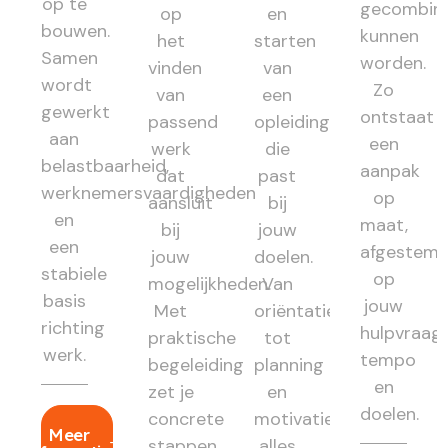
op te
gecombin
op
en
bouwen.
kunnen
het
starten
Samen
worden.
vinden
van
wordt
Zo
van
een
gewerkt
ontstaat
passend
opleiding
aan
een
werk
die
belastbaarheid,
aanpak
dat
past
werknemersvaardigheden
op
aansluit
bij
en
maat,
bij
jouw
een
afgestem
jouw
doelen.
stabiele
op
mogelijkheden.
Van
basis
jouw
Met
oriëntatie
richting
hulpvraag,
praktische
tot
werk.
tempo
begeleiding
planning
en
zet je
en
doelen.
concrete
motivatie:
Meer
stappen
alles