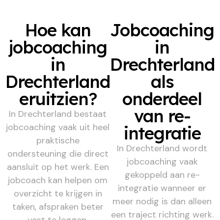
Hoe kan
Jobcoaching
jobcoaching
in
in
Drechterland
Drechterland
als
eruitzien?
onderdeel
van re-
In Drechterland bestaat
jobcoaching vaak uit heel
integratie
praktische
In Drechterland wordt
ondersteuning die direct
jobcoaching vaak
aansluit op het werk. Een
gekoppeld aan re-
jobcoach kan helpen om
integratie wanneer er
overzicht te krijgen in
meer nodig is dan alleen
taken, afspraken beter
een traject richting werk.