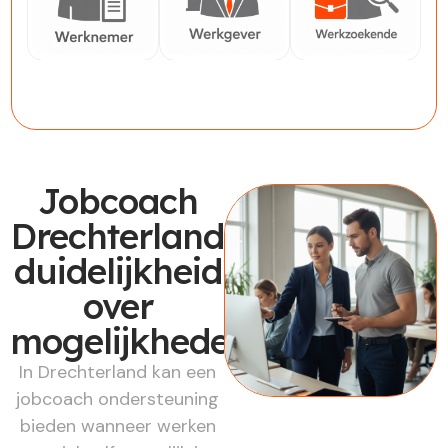
Werknemer
Werkgever
Werkzoekende
Jobcoach
Drechterland:
duidelijkheid
over
mogelijkheden
In Drechterland kan een
jobcoach ondersteuning
bieden wanneer werken