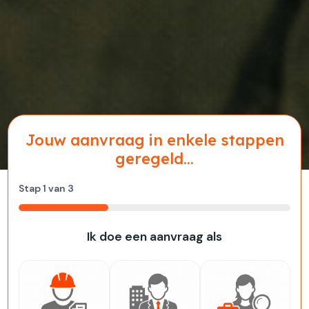
Jouw aanvraag in enkele stappen
geregeld...
Stap
1
van
3
33%
Ik doe een aanvraag als