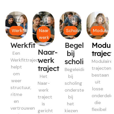
Werkfit
Naar
Scholing
Modulair
werk
Werkfit
Begeleiding
Modul
Naar-
bij
trajec
Een
werk
Werkfittraject
scholing
Modulaire
helpt
traject
trajecten
Begeleiding
om
bestaan
Het
bij
weer
uit
Naar-
scholing
structuur,
losse
werk
ondersteunt
ritme
onderdele
traject
bij
en
die
is
het
vertrouwen
flexibel
gericht
kiezen