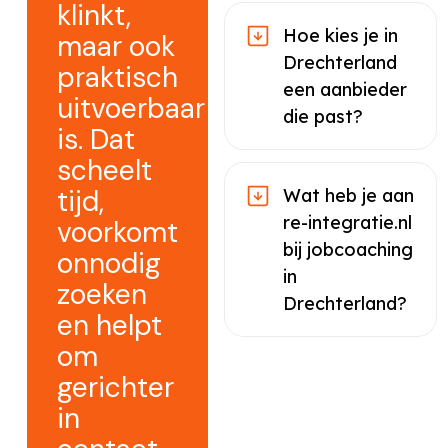
klinkt,
Hoe kies je in
maar ook
Drechterland
praktisch
een aanbieder
uitvoerbaar
die past?
is. Dat
scheelt
tijd,
Wat heb je aan
re-integratie.nl
voorkomt
bij jobcoaching
onnodig
in
zoeken
Drechterland?
en helpt
om
gerichter
in