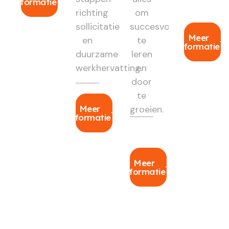
informatie
richting
om
sollicitatie
succesvol
Meer
en
te
informatie
duurzame
leren
werkhervatting.
en
door
te
Meer
groeien.
informatie
Meer
informatie