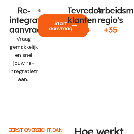
Re-
Tevreden
Arbeidsm
integratie
klanten
regio's
Start
aanvragen?
250+
+35
aanvraag
Vraag
gemakkelijk
en snel
jouw re-
integratietraject
aan.
Hoe werkt
EERST OVERZICHT, DAN