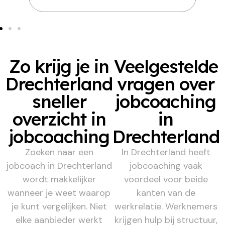
Zo krijg je in
Veelgestelde
Drechterland
vragen over
sneller
jobcoaching
overzicht in
in
jobcoaching
Drechterland
Zoeken naar een
In Drechterland heeft
jobcoach in Drechterland
jobcoaching vaak
wordt makkelijker
voordeel voor beide
wanneer je weet waarop
kanten van de
je kunt vergelijken. Niet
werkrelatie. Werknemers
elke aanbieder werkt
krijgen hulp bij structuur,