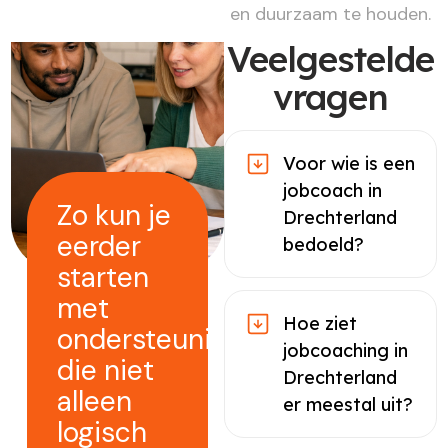
en duurzaam te houden.
Veelgestelde
vragen
Voor wie is een
jobcoach in
Zo kun je
Drechterland
eerder
bedoeld?
starten
met
Hoe ziet
ondersteuning
jobcoaching in
die niet
Drechterland
alleen
er meestal uit?
logisch