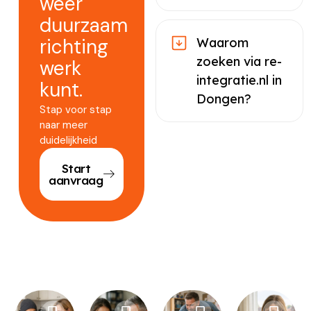
weer
duurzaam
richting
Waarom
zoeken via re-
werk
integratie.nl in
kunt.
Dongen?
Stap voor stap
naar meer
duidelijkheid
Start
aanvraag