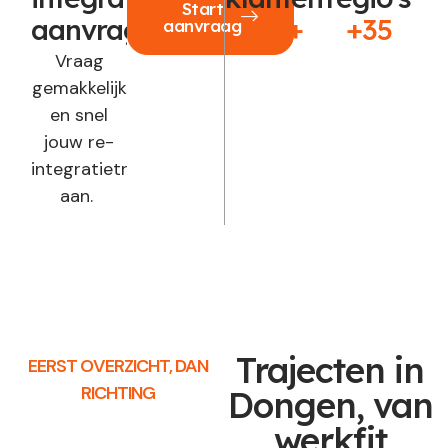
Start
aanvragen?
250+
+35
aanvraag
Vraag
gemakkelijk
en snel
jouw re-
integratietraject
aan.
Trajecten in
EERST OVERZICHT, DAN
RICHTING
Dongen, van
werkfit