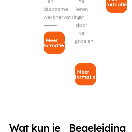
en
te
informatie
duurzame
leren
werkhervatting.
en
door
te
Meer
groeien.
informatie
Meer
informatie
Wat kun je
Begeleiding