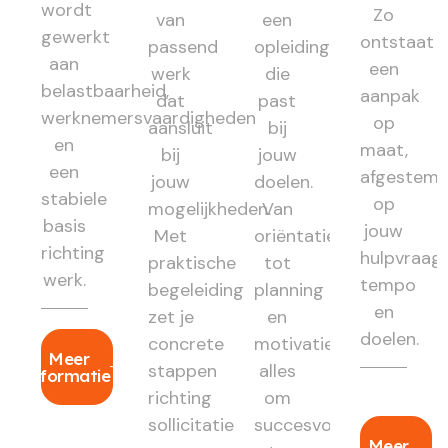
wordt
Zo
van
een
gewerkt
ontstaat
passend
opleiding
aan
een
werk
die
belastbaarheid,
aanpak
dat
past
werknemersvaardigheden
op
aansluit
bij
en
maat,
bij
jouw
een
afgestem
jouw
doelen.
stabiele
op
mogelijkheden.
Van
basis
jouw
Met
oriëntatie
richting
hulpvraag,
praktische
tot
werk.
tempo
begeleiding
planning
en
zet je
en
doelen.
concrete
motivatie:
Meer
stappen
alles
informatie
richting
om
sollicitatie
succesvol
Meer