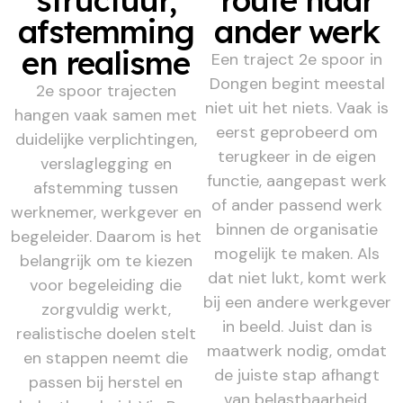
afstemming
ander werk
en realisme
Een traject 2e spoor in
Dongen begint meestal
2e spoor trajecten
niet uit het niets. Vaak is
hangen vaak samen met
eerst geprobeerd om
duidelijke verplichtingen,
terugkeer in de eigen
verslaglegging en
functie, aangepast werk
afstemming tussen
of ander passend werk
werknemer, werkgever en
binnen de organisatie
begeleider. Daarom is het
mogelijk te maken. Als
belangrijk om te kiezen
dat niet lukt, komt werk
voor begeleiding die
bij een andere werkgever
zorgvuldig werkt,
in beeld. Juist dan is
realistische doelen stelt
maatwerk nodig, omdat
en stappen neemt die
de juiste stap afhangt
passen bij herstel en
van belastbaarheid,