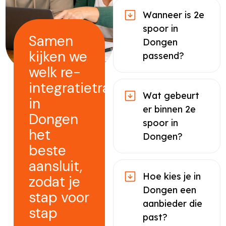
Wanneer is 2e
spoor in
Samen
Dongen
kijken we
passend?
welk re-
integratietraject
Wat gebeurt
in
er binnen 2e
Dongen
spoor in
het
Dongen?
beste
aansluit,
Hoe kies je in
zodat je
Dongen een
stap voor
aanbieder die
stap
past?