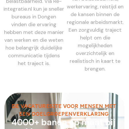
belastbaarheid. Via Re-
werkervaring, reistijd en
integratie.nl kun je sneller
de kansen binnen de
bureaus in Dongen
regionale arbeidsmarkt.
vinden die ervaring
Een zorgvuldig traject
hebben met deze manier
helpt om die
van werken en die weten
mogelijkheden
hoe belangrijk duidelijke
overzichtelijk en
communicatie tijdens
realistisch in kaart te
het traject is.
brengen.
DE VACATURESITE VOOR MENSEN MET
EEN DOELGROEPENVERKLARING
4000+ banen op maat bij