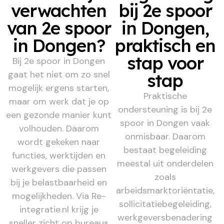
verwachten
bij 2e spoor
van 2e spoor
in Dongen,
in Dongen?
praktisch en
stap voor
Bij 2e spoor in Dongen
gaat het niet om zo snel
stap
mogelijk ergens starten,
Praktische
maar om werk dat je op
ondersteuning is bij 2e
een gezonde manier kunt
spoor in Dongen vaak
volhouden. Daarom
onmisbaar. Daarom
wordt gekeken naar
bestaat begeleiding
functies, werktijden en
meestal uit onderdelen
werkgevers die passen
zoals
bij je belastbaarheid en
arbeidsmarktoriëntatie,
mogelijkheden. Via Re-
sollicitatiebegeleiding,
integratie.nl krijg je
werkgeversbenadering
sneller zicht op bureaus