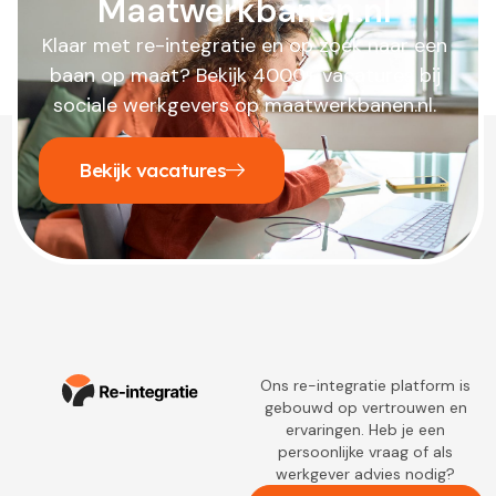
Maatwerkbanen.nl
Klaar met re-integratie en op zoek naar een
baan op maat? Bekijk 4000+ vacatures bij
sociale werkgevers op maatwerkbanen.nl.
Bekijk vacatures
Ons re-integratie platform is
gebouwd op vertrouwen en
ervaringen. Heb je een
persoonlijke vraag of als
werkgever advies nodig?