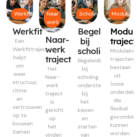
Werkfit
Naar
Scholing
Modulair
werk
Werkfit
Begeleiding
Modul
Naar-
bij
trajec
Een
werk
Werkfittraject
scholing
Modulaire
helpt
traject
trajecten
Begeleiding
om
bestaan
Het
bij
weer
uit
Naar-
scholing
structuur,
losse
werk
ondersteunt
ritme
onderdele
traject
bij
en
die
is
het
vertrouwen
flexibel
gericht
kiezen
op te
gecombin
op
en
bouwen.
kunnen
het
starten
Samen
worden.
vinden
van