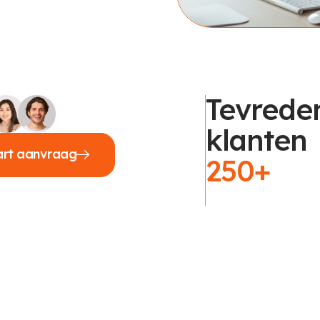
Tevrede
klanten
art aanvraag
250+