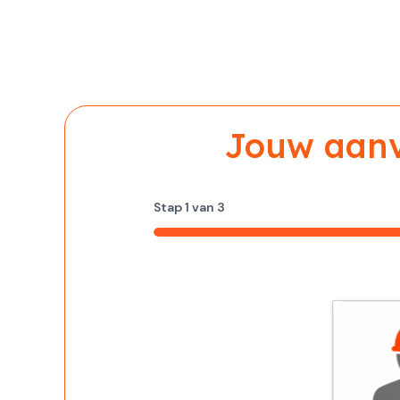
Jouw aanvr
Stap
1
van
3
33%