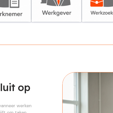
er
Werkgever
Werkzoekende
luit op
wanneer werken
ijft om taken,