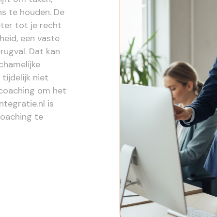
ns te houden. De
ter tot je recht
heid, een vaste
rugval. Dat kan
ichamelijke
ijdelijk niet
bcoaching om het
tegratie.nl is
coaching te