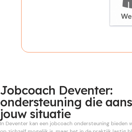
Werknem
Jobcoach Deventer:
ondersteuning die aans
jouw situatie
In Deventer kan een jobcoach ondersteuning bieden 
op zichzelf mogelijk is, maar het in de praktijk lastig bl