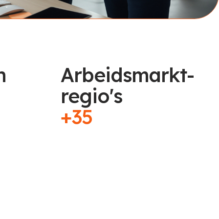
n
Arbeidsmarkt-
regio's
+35