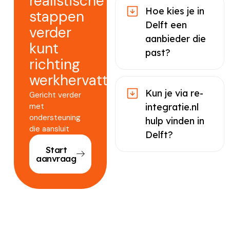
realistische
Hoe kies je in
stappen
Delft een
verder
aanbieder die
kunt
past?
richting
werkhervatting.
Kun je via re-
Gericht verder
met
integratie.nl
ondersteuning
hulp vinden in
die aansluit
Delft?
Start
aanvraag