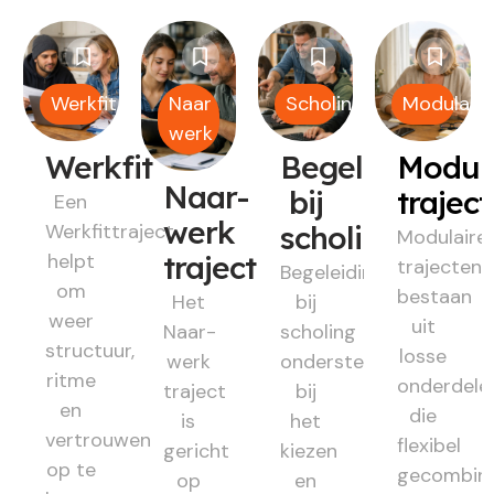
Werkfit
Naar
Scholing
Modulair
werk
Werkfit
Begeleiding
Modul
Naar-
bij
trajec
Een
werk
Werkfittraject
scholing
Modulaire
helpt
traject
trajecten
Begeleiding
om
bestaan
Het
bij
weer
uit
Naar-
scholing
structuur,
losse
werk
ondersteunt
ritme
onderdele
traject
bij
en
die
is
het
vertrouwen
flexibel
gericht
kiezen
op te
gecombin
op
en