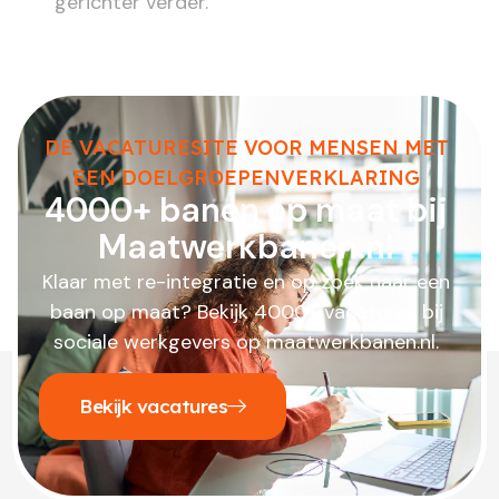
gerichter verder.
DE VACATURESITE VOOR MENSEN MET
EEN DOELGROEPENVERKLARING
4000+ banen op maat bij
Maatwerkbanen.nl
Klaar met re-integratie en op zoek naar een
baan op maat? Bekijk 4000+ vacatures bij
sociale werkgevers op maatwerkbanen.nl.
Bekijk vacatures