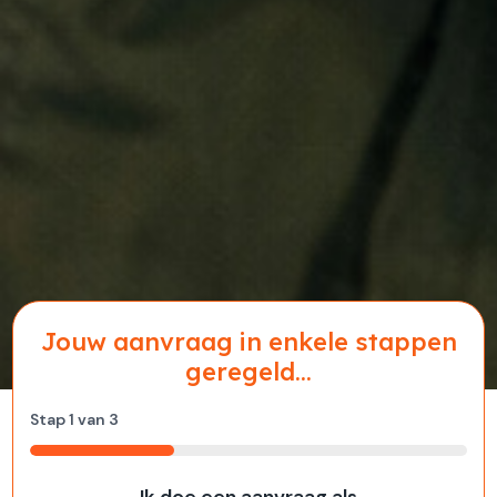
Jouw aanvraag in enkele stappen
geregeld...
Stap
1
van
3
33%