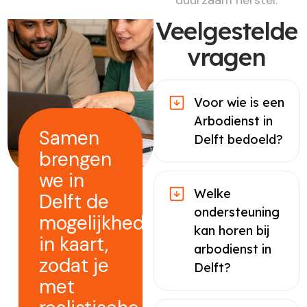
Veelgestelde
vragen
Voor wie is een
Arbodienst in
Samen
Delft bedoeld?
brengen
we in
Welke
Delft de
ondersteuning
mogelijkheden
kan horen bij
in kaart,
arbodienst in
zodat je
Delft?
met