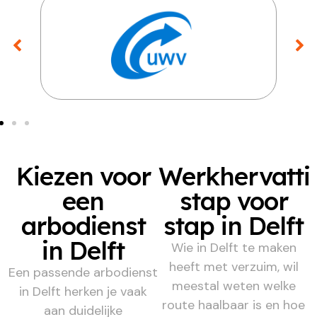
Kiezen voor
Werkhervatti
een
stap voor
arbodienst
stap in Delft
in Delft
Wie in Delft te maken
heeft met verzuim, wil
Een passende arbodienst
meestal weten welke
in Delft herken je vaak
route haalbaar is en hoe
aan duidelijke