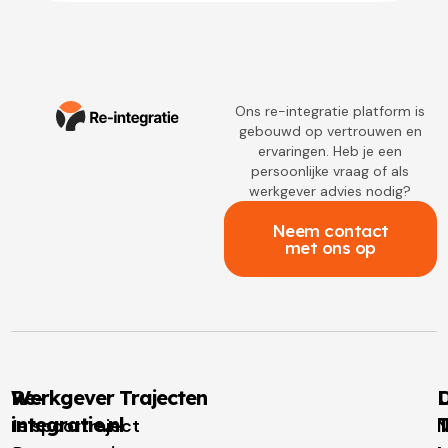
Ons re-integratie platform is
gebouwd op vertrouwen en
ervaringen. Heb je een
persoonlijke vraag of als
werkgever advies nodig?
Neem contact
met ons op
Re-
Werkgever Trajecten
D
integratie.nl
T
1e spoortraject
N