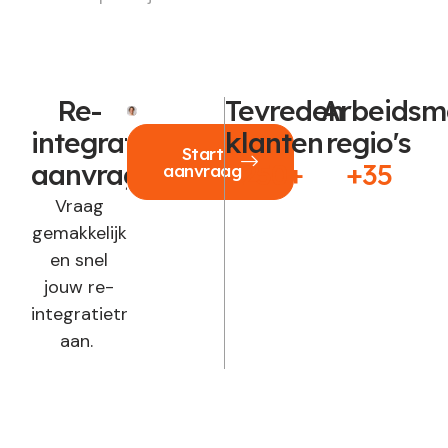
Re-
Tevreden
Arbeidsm
integratie
klanten
regio's
Start
aanvragen?
250+
+35
aanvraag
Vraag
gemakkelijk
en snel
jouw re-
integratietraject
aan.