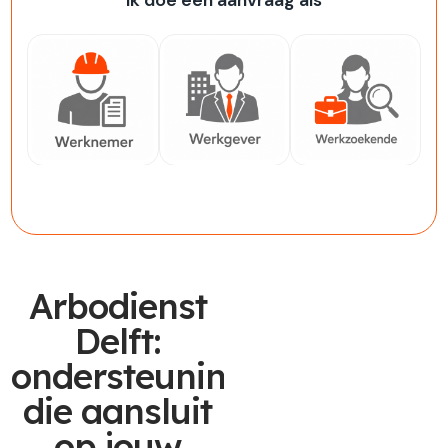
Ik doe een aanvraag als
Werknemer
Werkgever
Werkzoekende
Arbodienst
Delft:
ondersteuning
die aansluit
op jouw