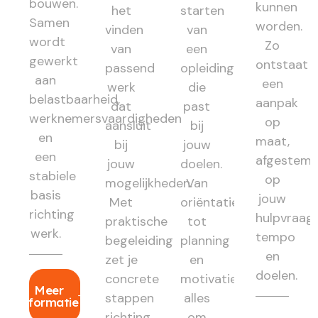
bouwen.
kunnen
het
starten
Samen
worden.
vinden
van
wordt
Zo
van
een
gewerkt
ontstaat
passend
opleiding
aan
een
werk
die
belastbaarheid,
aanpak
dat
past
werknemersvaardigheden
op
aansluit
bij
en
maat,
bij
jouw
een
afgestem
jouw
doelen.
stabiele
op
mogelijkheden.
Van
basis
jouw
Met
oriëntatie
richting
hulpvraag,
praktische
tot
werk.
tempo
begeleiding
planning
en
zet je
en
doelen.
concrete
motivatie:
Meer
stappen
alles
informatie
richting
om