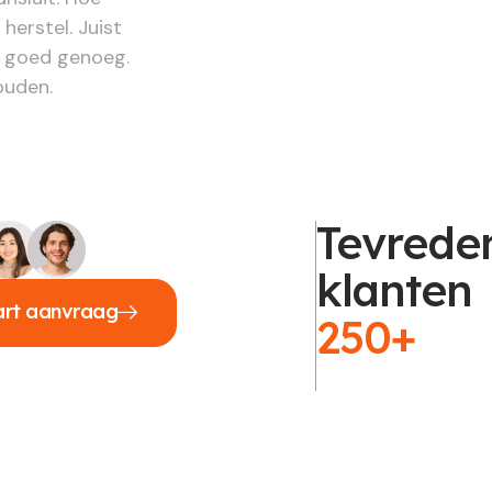
herstel. Juist
d goed genoeg.
houden.
Tevrede
klanten
art aanvraag
250+