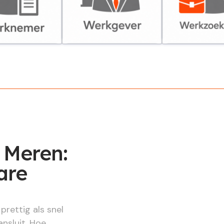
er
Werkgever
Werkzoekende
 Meren:
are
prettig als snel
ansluit. Hoe