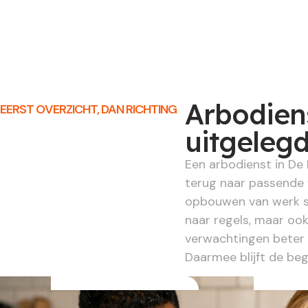
Arbodiens
EERST OVERZICHT, DAN RICHTING
uitgeleg
Een arbodienst in De 
terug naar passende 
opbouwen van werk spe
naar regels, maar ook
verwachtingen beter 
Daarmee blijft de be