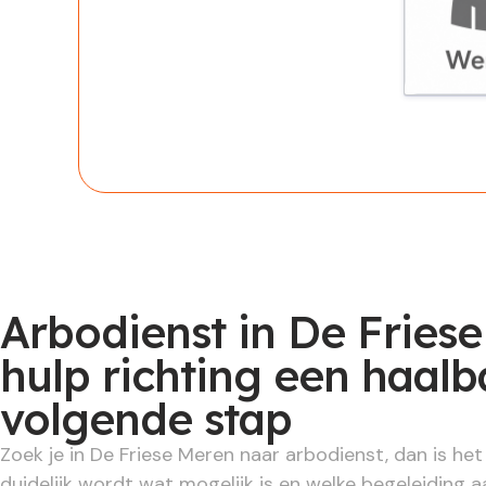
Werknem
Arbodienst in De Friese
hulp richting een haalb
volgende stap
Zoek je in De Friese Meren naar arbodienst, dan is het 
duidelijk wordt wat mogelijk is en welke begeleiding a