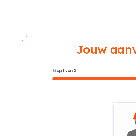
Jouw aanvr
Stap
1
van
3
33%