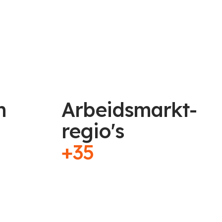
n
Arbeidsmarkt-
regio's
+35