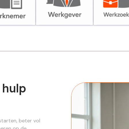
er
Werkgever
Werkzoekende
 hulp
tarten, beter vol
neren op de