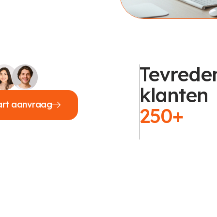
Tevrede
klanten
art aanvraag
250+