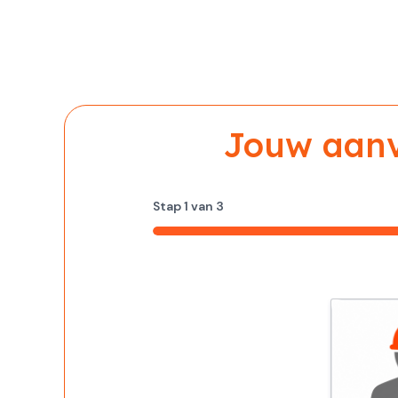
Jouw aanvr
Stap
1
van
3
33%