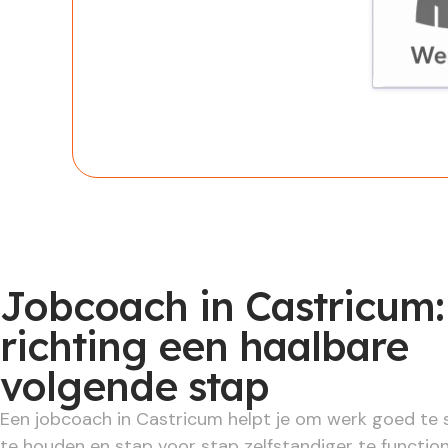
Werknem
Jobcoach in Castricum:
richting een haalbare
volgende stap
Een jobcoach in Castricum helpt je om werk goed te s
te houden en stap voor stap zelfstandiger te functio