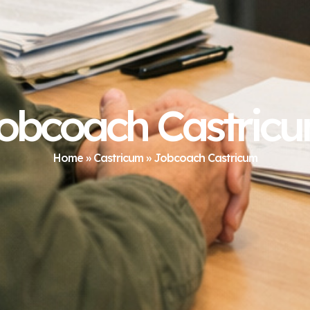
obcoach Castric
Home
»
Castricum
»
Jobcoach Castricum