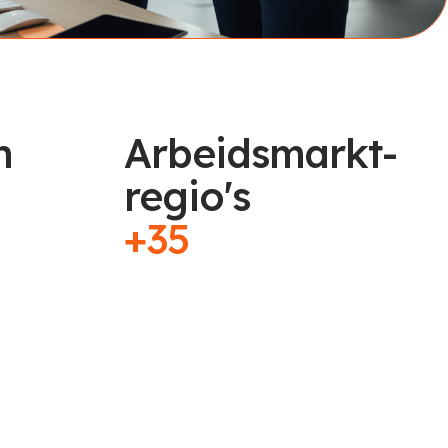
n
Arbeidsmarkt-
regio's
+35