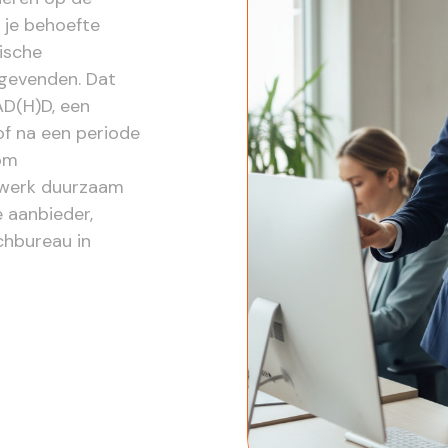
 je behoefte
tische
ggevenden. Dat
AD(H)D, een
of na een periode
 om
 werk duurzaam
e aanbieder,
chbureau in