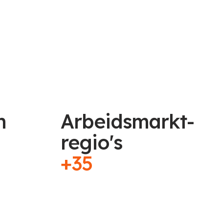
n
Arbeidsmarkt-
regio's
+35