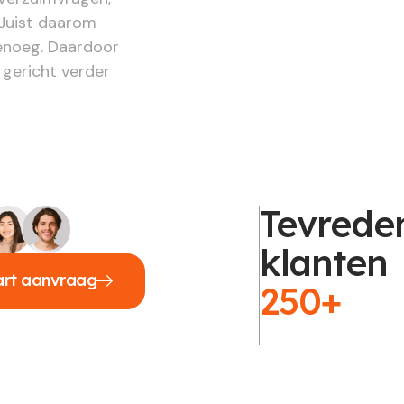
 Juist daarom
genoeg. Daardoor
 gericht verder
Tevrede
klanten
art aanvraag
250+