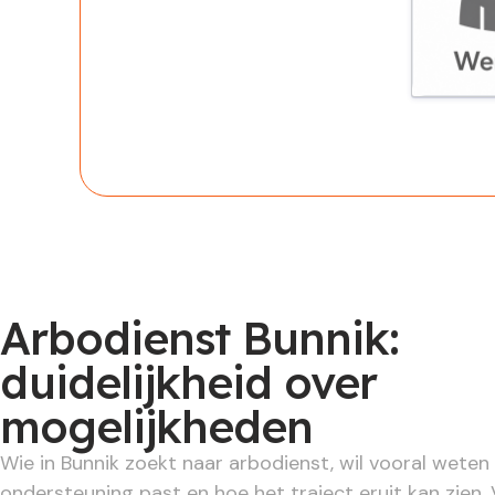
Werknem
Arbodienst Bunnik:
duidelijkheid over
mogelijkheden
Wie in Bunnik zoekt naar arbodienst, wil vooral weten
ondersteuning past en hoe het traject eruit kan zien.