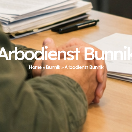
Arbodienst Bunni
Home
»
Bunnik
»
Arbodienst Bunnik