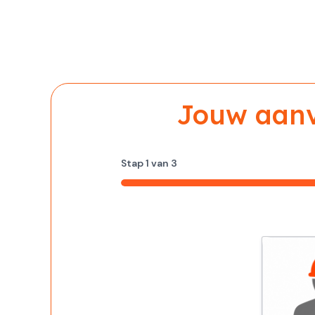
Jouw aanvr
Stap
1
van
3
33%