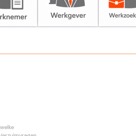
er
Werkgever
Werkzoekende
 welke
 Verzuimvragen,