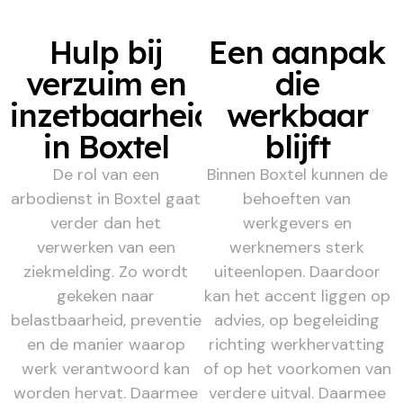
Hulp bij
Een aanpak
verzuim en
die
inzetbaarheid
werkbaar
in Boxtel
blijft
De rol van een
Binnen Boxtel kunnen de
arbodienst in Boxtel gaat
behoeften van
verder dan het
werkgevers en
verwerken van een
werknemers sterk
ziekmelding. Zo wordt
uiteenlopen. Daardoor
gekeken naar
kan het accent liggen op
belastbaarheid, preventie
advies, op begeleiding
en de manier waarop
richting werkhervatting
werk verantwoord kan
of op het voorkomen van
worden hervat. Daarmee
verdere uitval. Daarmee