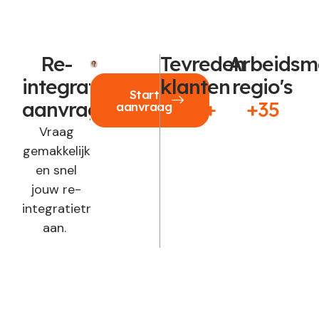
Re-
Tevreden
Arbeidsm
integratie
klanten
regio's
Start
aanvragen?
250+
+35
aanvraag
Vraag
gemakkelijk
en snel
jouw re-
integratietraject
aan.