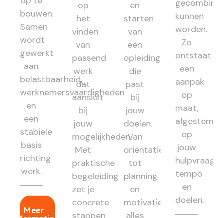
op te
gecombin
op
en
bouwen.
kunnen
het
starten
Samen
worden.
vinden
van
wordt
Zo
van
een
gewerkt
ontstaat
passend
opleiding
aan
een
werk
die
belastbaarheid,
aanpak
dat
past
werknemersvaardigheden
op
aansluit
bij
en
maat,
bij
jouw
een
afgestem
jouw
doelen.
stabiele
op
mogelijkheden.
Van
basis
jouw
Met
oriëntatie
richting
hulpvraag,
praktische
tot
werk.
tempo
begeleiding
planning
en
zet je
en
doelen.
concrete
motivatie:
Meer
stappen
alles