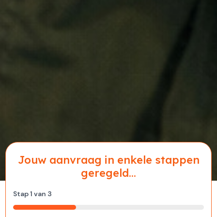
Jouw aanvraag in enkele stappen
geregeld...
Stap
1
van
3
33%