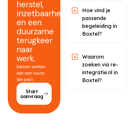
herstel,
Hoe vind je
inzetbaarheid
passende
en een
begeleiding in
duurzame
Boxtel?
terugkeer
naar
werk.
Waarom
zoeken via re-
Samen werken
integratie.nl in
aan een route
die past
Boxtel?
Start
aanvraag