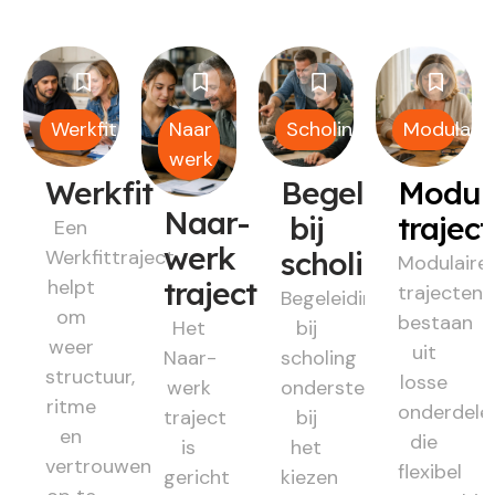
Werkfit
Naar
Scholing
Modulair
werk
Werkfit
Begeleiding
Modul
Naar-
bij
trajec
Een
werk
Werkfittraject
scholing
Modulaire
helpt
traject
trajecten
Begeleiding
om
bestaan
Het
bij
weer
uit
Naar-
scholing
structuur,
losse
werk
ondersteunt
ritme
onderdele
traject
bij
en
die
is
het
vertrouwen
flexibel
gericht
kiezen