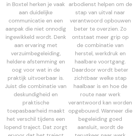
in Boxtel herken je vaak
arbodienst helpen om de
aan duidelijke
stap van uitval naar
communicatie en een
verantwoord opbouwen
aanpak die niet onnodig
beter te overzien. Zo
ingewikkeld wordt. Denk
ontstaat meer grip op
aan ervaring met
de combinatie van
verzuimbegeleiding,
herstel, werkdruk en
heldere afstemming en
haalbare voortgang.
oog voor wat in de
Daardoor wordt beter
praktijk uitvoerbaar is.
zichtbaar welke stap
Juist die combinatie van
haalbaar is en hoe de
deskundigheid en
route naar werk
praktische
verantwoord kan worden
toepasbaarheid maakt
opgebouwd. Wanneer die
het verschil tijdens een
begeleiding goed
lopend traject. Dat zorgt
aansluit, wordt de
ervoor dat het traject
terugkeer naar werk