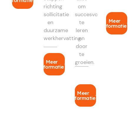
informatie
richting
om
sollicitatie
succesvol
Meer
en
te
informatie
duurzame
leren
werkhervatting.
en
door
te
Meer
groeien.
informatie
Meer
informatie