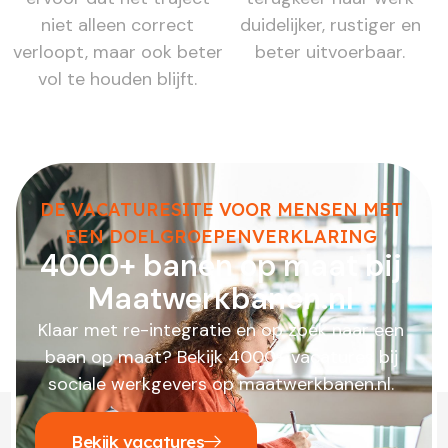
niet alleen correct
duidelijker, rustiger en
verloopt, maar ook beter
beter uitvoerbaar.
vol te houden blijft.
DE VACATURESITE VOOR MENSEN MET
EEN DOELGROEPENVERKLARING
4000+ banen op maat bij
Maatwerkbanen.nl
Klaar met re-integratie en op zoek naar een
baan op maat? Bekijk 4000+ vacatures bij
sociale werkgevers op maatwerkbanen.nl.
Bekijk vacatures