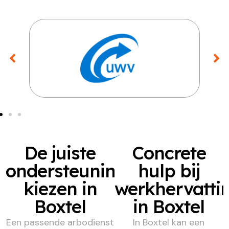
De juiste
Concrete
ondersteuning
hulp bij
kiezen in
werkhervatti
Boxtel
in Boxtel
Een passende arbodienst
In Boxtel kan een