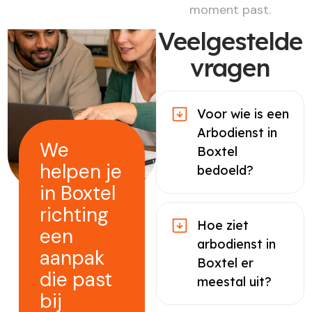
moment past.
Veelgestelde
vragen
Voor wie is een
Arbodienst in
We
Boxtel
helpen je
bedoeld?
in Boxtel
richting
Hoe ziet
een
arbodienst in
aanpak
Boxtel er
die past
meestal uit?
bij