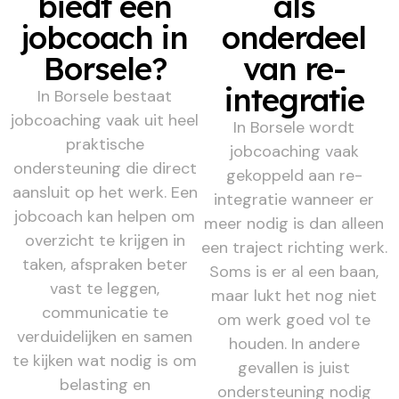
biedt een
als
jobcoach in
onderdeel
Borsele?
van re-
integratie
In Borsele bestaat
jobcoaching vaak uit heel
In Borsele wordt
praktische
jobcoaching vaak
ondersteuning die direct
gekoppeld aan re-
aansluit op het werk. Een
integratie wanneer er
jobcoach kan helpen om
meer nodig is dan alleen
overzicht te krijgen in
een traject richting werk.
taken, afspraken beter
Soms is er al een baan,
vast te leggen,
maar lukt het nog niet
communicatie te
om werk goed vol te
verduidelijken en samen
houden. In andere
te kijken wat nodig is om
gevallen is juist
belasting en
ondersteuning nodig