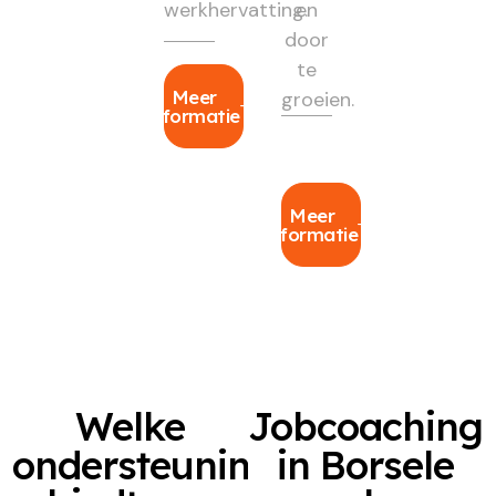
werkhervatting.
en
door
te
Meer
groeien.
informatie
Meer
informatie
Welke
Jobcoaching
ondersteuning
in Borsele