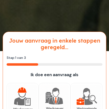
Jouw aanvraag in enkele stappen
geregeld...
Stap
1
van
3
33%
Ik doe een aanvraag als