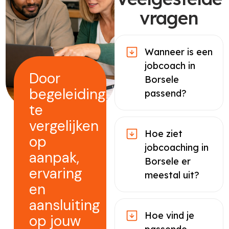
vragen
Wanneer is een
jobcoach in
Door
Borsele
begeleiding
passend?
te
vergelijken
Hoe ziet
op
jobcoaching in
aanpak,
Borsele er
ervaring
meestal uit?
en
aansluiting
Hoe vind je
op jouw