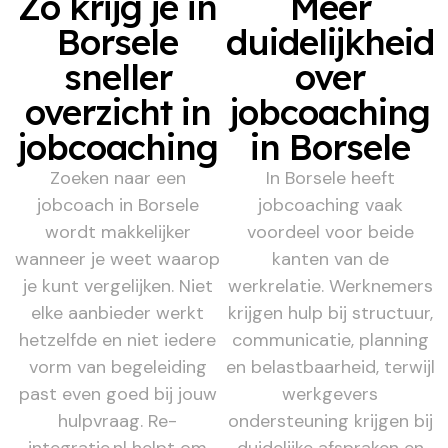
Zo krijg je in
Meer
Borsele
duidelijkheid
sneller
over
overzicht in
jobcoaching
jobcoaching
in Borsele
Zoeken naar een
In Borsele heeft
jobcoach in Borsele
jobcoaching vaak
wordt makkelijker
voordeel voor beide
wanneer je weet waarop
kanten van de
je kunt vergelijken. Niet
werkrelatie. Werknemers
elke aanbieder werkt
krijgen hulp bij structuur,
hetzelfde en niet iedere
communicatie, planning
vorm van begeleiding
en belastbaarheid, terwijl
past even goed bij jouw
werkgevers
hulpvraag. Re-
ondersteuning krijgen bij