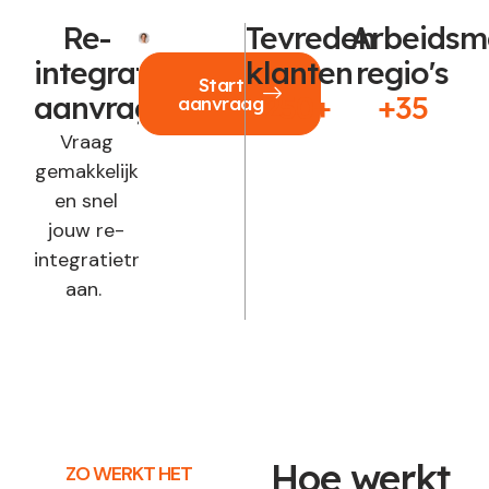
Re-
Tevreden
Arbeidsm
integratie
klanten
regio's
Start
aanvragen?
250+
+35
aanvraag
Vraag
gemakkelijk
en snel
jouw re-
integratietraject
aan.
Hoe werkt
ZO WERKT HET