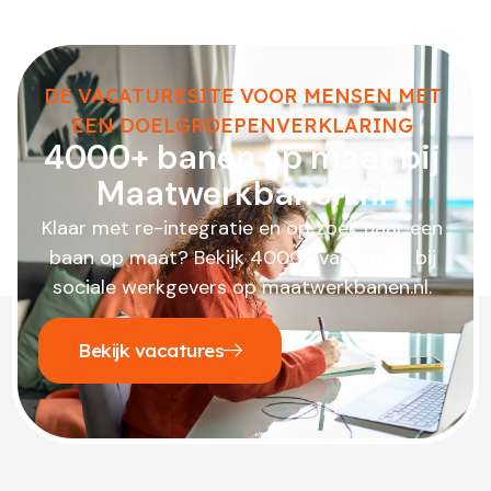
DE VACATURESITE VOOR MENSEN MET
EEN DOELGROEPENVERKLARING
4000+ banen op maat bij
Maatwerkbanen.nl
Klaar met re-integratie en op zoek naar een
baan op maat? Bekijk 4000+ vacatures bij
sociale werkgevers op maatwerkbanen.nl.
Bekijk vacatures