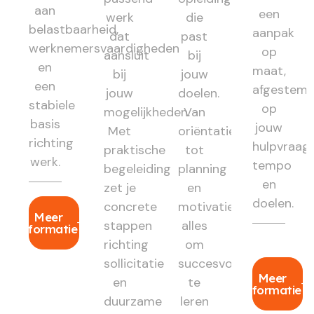
aan
een
werk
die
belastbaarheid,
aanpak
dat
past
werknemersvaardigheden
op
aansluit
bij
en
maat,
bij
jouw
een
afgestem
jouw
doelen.
stabiele
op
mogelijkheden.
Van
basis
jouw
Met
oriëntatie
richting
hulpvraag,
praktische
tot
werk.
tempo
begeleiding
planning
en
zet je
en
doelen.
concrete
motivatie:
Meer
stappen
alles
informatie
richting
om
sollicitatie
succesvol
Meer
en
te
informatie
duurzame
leren