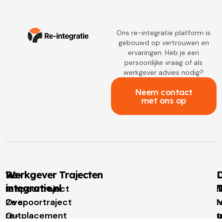
Ons re-integratie platform is
gebouwd op vertrouwen en
ervaringen. Heb je een
persoonlijke vraag of als
werkgever advies nodig?
Neem contact
met ons op
Re-
Werkgever Trajecten
D
integratie.nl
T
1e spoortraject
N
Over
2e spoortraject
M
I
re-
Outplacement
t
u