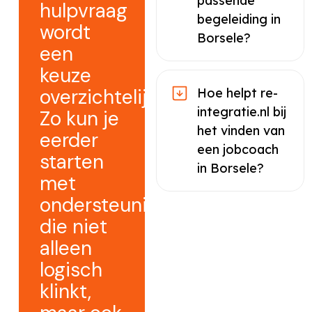
passende
hulpvraag
begeleiding in
wordt
Borsele?
een
keuze
overzichtelijker.
Hoe helpt re-
integratie.nl bij
Zo kun je
het vinden van
eerder
een jobcoach
starten
in Borsele?
met
ondersteuning
die niet
alleen
logisch
klinkt,