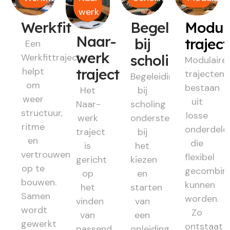
werk
Werkfit
Begeleiding
Modul
Naar-
bij
trajec
Een
werk
Werkfittraject
scholing
Modulaire
helpt
traject
trajecten
Begeleiding
om
bestaan
Het
bij
weer
uit
Naar-
scholing
structuur,
losse
werk
ondersteunt
ritme
onderdele
traject
bij
en
die
is
het
vertrouwen
flexibel
gericht
kiezen
op te
gecombin
op
en
bouwen.
kunnen
het
starten
Samen
worden.
vinden
van
wordt
Zo
van
een
gewerkt
ontstaat
passend
opleiding