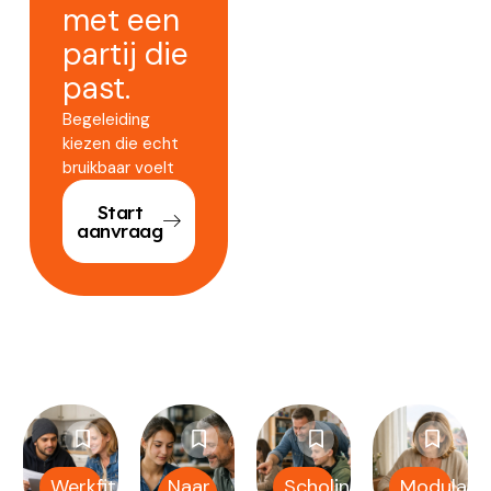
met een
partij die
past.
Begeleiding
kiezen die echt
bruikbaar voelt
Start
aanvraag
Werkfit
Naar
Scholing
Modulair