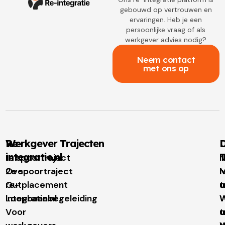
gebouwd op vertrouwen en
ervaringen. Heb je een
persoonlijke vraag of als
werkgever advies nodig?
Neem contact
met ons op
Re-
Werkgever Trajecten
D
integratie.nl
T
1e spoortraject
N
Over
2e spoortraject
M
I
re-
Outplacement
t
u
integratie.nl
Loopbaanbegeleiding
W
W
Voor
t
u