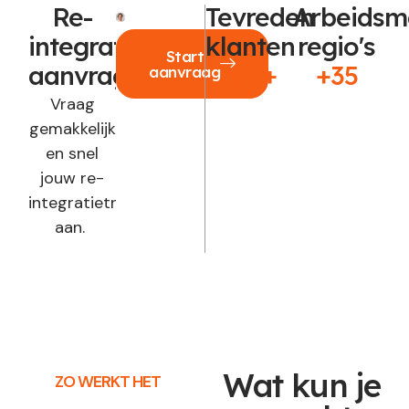
Re-
Tevreden
Arbeidsm
integratie
klanten
regio's
Start
aanvragen?
250+
+35
aanvraag
Vraag
gemakkelijk
en snel
jouw re-
integratietraject
aan.
Wat kun je
ZO WERKT HET