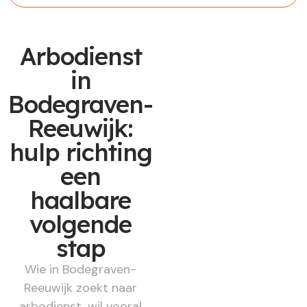
Arbodienst
in
Bodegraven-
Reeuwijk:
hulp richting
een
haalbare
volgende
stap
Wie in Bodegraven-
Reeuwijk zoekt naar
arbodienst, wil vooral