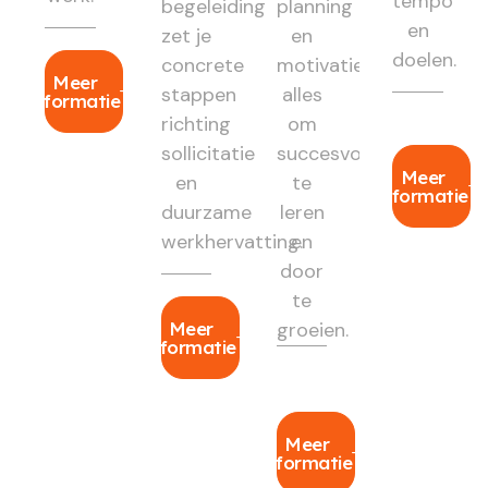
tempo
begeleiding
planning
en
zet je
en
doelen.
concrete
motivatie:
Meer
stappen
alles
informatie
richting
om
sollicitatie
succesvol
Meer
en
te
informatie
duurzame
leren
werkhervatting.
en
door
te
Meer
groeien.
informatie
Meer
informatie