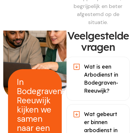
begrijpelijk en beter
afgestemd op de
situatie.
Veelgestelde
vragen
Wat is een
Arbodienst in
In
Bodegraven-
Bodegraven-
Reeuwijk?
Reeuwijk
kijken we
Wat gebeurt
samen
er binnen
naar een
arbodienst in