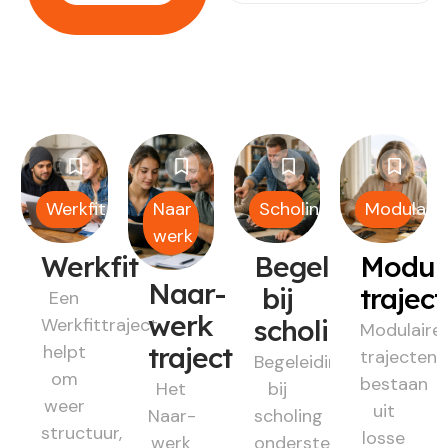
Werkfit
Naar
Scholing
Modulair
werk
Werkfit
Begeleiding
Modul
Naar-
bij
trajec
Een
werk
Werkfittraject
scholing
Modulaire
helpt
traject
trajecten
Begeleiding
om
bestaan
Het
bij
weer
uit
Naar-
scholing
structuur,
losse
werk
ondersteunt