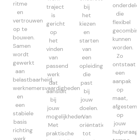
ritme
onderdele
traject
bij
en
die
is
het
vertrouwen
flexibel
gericht
kiezen
op te
gecombin
op
en
bouwen.
kunnen
het
starten
Samen
worden.
vinden
van
wordt
Zo
van
een
gewerkt
ontstaat
passend
opleiding
aan
een
werk
die
belastbaarheid,
aanpak
dat
past
werknemersvaardigheden
op
aansluit
bij
en
maat,
bij
jouw
een
afgestem
jouw
doelen.
stabiele
op
mogelijkheden.
Van
basis
jouw
Met
oriëntatie
richting
hulpvraag,
praktische
tot
werk.