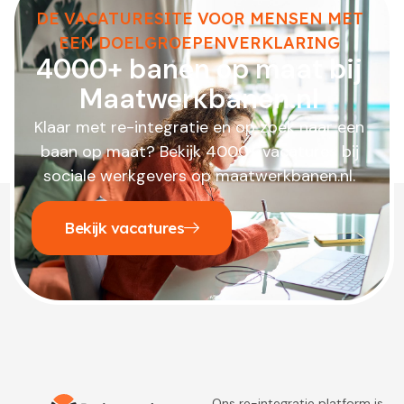
DE VACATURESITE VOOR MENSEN MET
EEN DOELGROEPENVERKLARING
4000+ banen op maat bij
Maatwerkbanen.nl
Klaar met re-integratie en op zoek naar een
baan op maat? Bekijk 4000+ vacatures bij
sociale werkgevers op maatwerkbanen.nl.
Bekijk vacatures
Ons re-integratie platform is