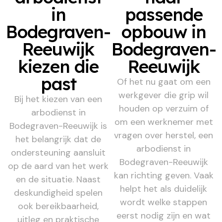
in
passende
Bodegraven-
opbouw in
Reeuwijk
Bodegraven-
kiezen die
Reeuwijk
past
Of het nu gaat om een
werkgever die grip wil
Bij het kiezen van een
houden op verzuim of
arbodienst in
om een werknemer met
Bodegraven-Reeuwijk is
vragen over herstel, een
het belangrijk dat de
arbodienst in
ondersteuning aansluit
Bodegraven-Reeuwijk
op de aard van het werk
kan richting geven. Vaak
en de situatie. Naast
helpt het als duidelijk
deskundigheid spelen
wordt welke stappen
ook bereikbaarheid,
eerst nodig zijn en wat
uitleg en praktische