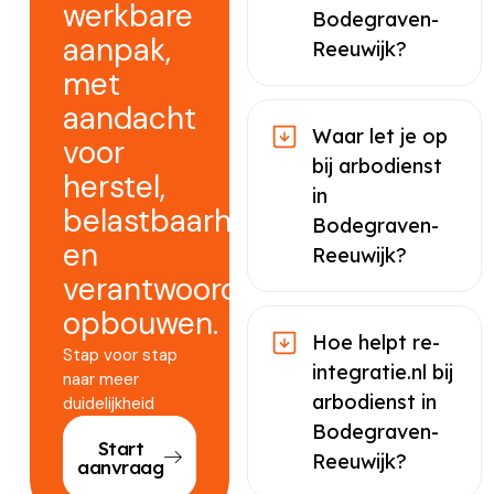
werkbare
Bodegraven-
aanpak,
Reeuwijk?
met
aandacht
Waar let je op
voor
bij arbodienst
herstel,
in
belastbaarheid
Bodegraven-
en
Reeuwijk?
verantwoord
opbouwen.
Hoe helpt re-
Stap voor stap
integratie.nl bij
naar meer
arbodienst in
duidelijkheid
Bodegraven-
Start
Reeuwijk?
aanvraag