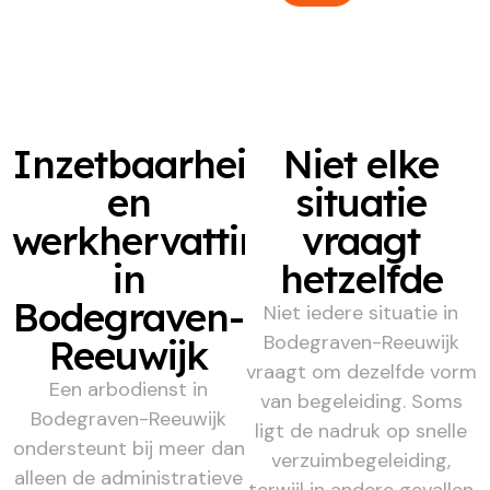
Inzetbaarheid
Niet elke
en
situatie
werkhervatting
vraagt
in
hetzelfde
Bodegraven-
Niet iedere situatie in
Bodegraven-Reeuwijk
Reeuwijk
vraagt om dezelfde vorm
Een arbodienst in
van begeleiding. Soms
Bodegraven-Reeuwijk
ligt de nadruk op snelle
ondersteunt bij meer dan
verzuimbegeleiding,
alleen de administratieve