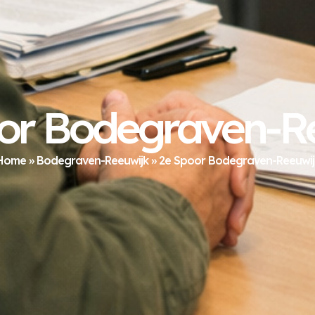
or Bodegraven-R
Home
»
Bodegraven-Reeuwijk
»
2e Spoor Bodegraven-Reeuwij