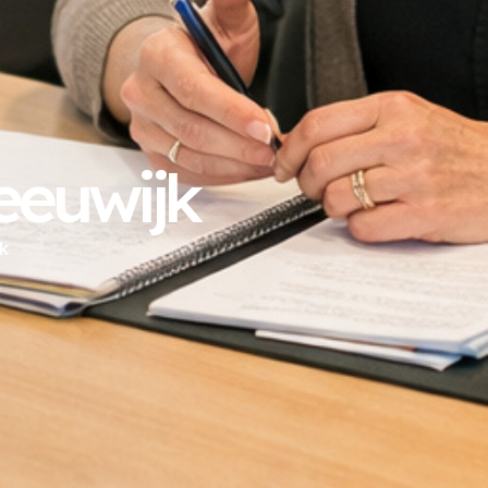
eeuwijk
k