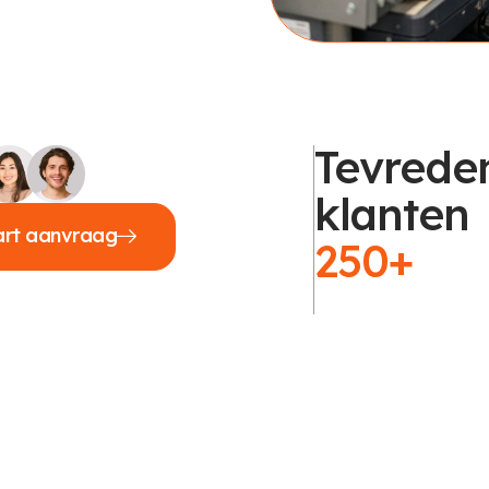
Tevrede
klanten
art aanvraag
250+