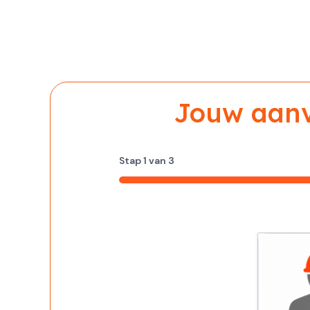
Jouw aanvr
Stap
1
van
3
33%