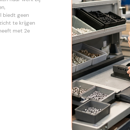
en,
l biedt geen
icht te krijgen
heeft met 2e