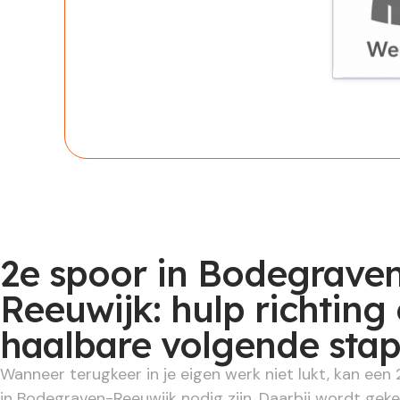
Werknem
2e spoor in Bodegrave
Reeuwijk: hulp richting
haalbare volgende sta
Wanneer terugkeer in je eigen werk niet lukt, kan een 
in Bodegraven-Reeuwijk nodig zijn. Daarbij wordt geke