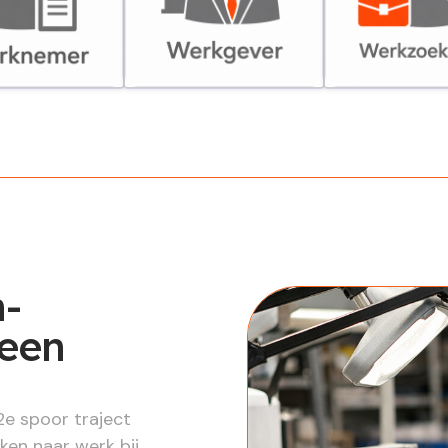
er
Werkgever
Werkzoekende
n-
 een
p
2e spoor traject
ken naar werk bij