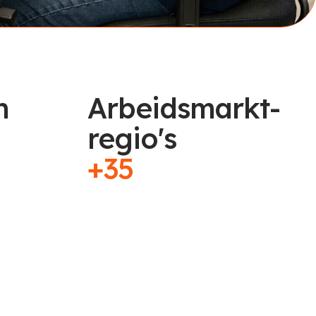
n
Arbeidsmarkt-
regio's
+35