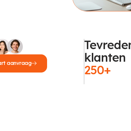
Tevrede
klanten
art aanvraag
250+