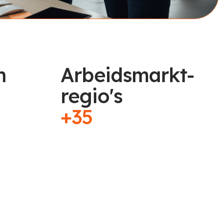
n
Arbeidsmarkt-
regio's
+35