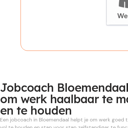
Werknem
Jobcoach Bloemendaal:
om werk haalbaar te 
en te houden
Een jobcoach in Bloemendaal helpt je om werk goed t
vol te houden en stap voor stap zelfstandiger te fun