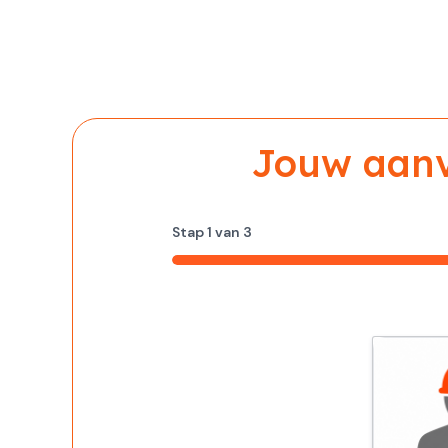
Jouw aanvr
Stap
1
van
3
33%