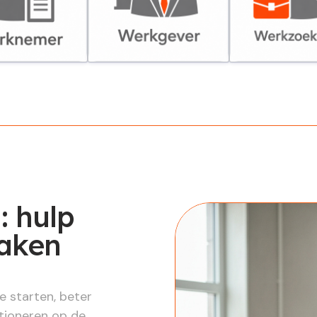
er
Werkgever
Werkzoekende
 hulp
maken
e starten, beter
ctioneren op de