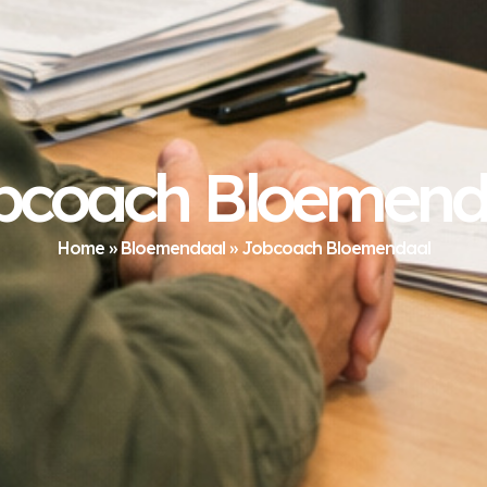
bcoach Bloemend
Home
»
Bloemendaal
»
Jobcoach Bloemendaal