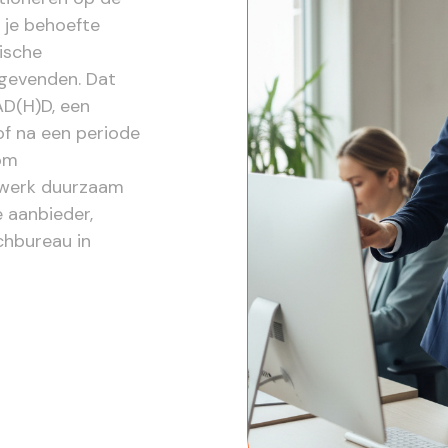
 je behoefte
tische
ggevenden. Dat
AD(H)D, een
of na een periode
 om
 werk duurzaam
e aanbieder,
chbureau in