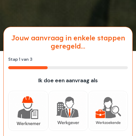
Jouw aanvraag in enkele stappen
geregeld...
Stap
1
van
3
33%
Ik doe een aanvraag als
Werknemer
Werkgever
Werkzoekende