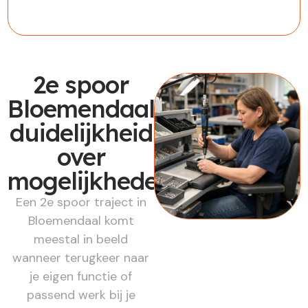
2e spoor
Bloemendaal:
duidelijkheid
over
mogelijkheden
Een 2e spoor traject in
Bloemendaal komt
meestal in beeld
wanneer terugkeer naar
je eigen functie of
passend werk bij je