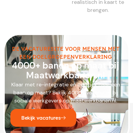
realistisch in kaart te
brengen.
DE VACATURESITE VOOR MENSEN MET
EEN DOELGROEPENVERKLARING
4000+ banen op maat bij
Maatwerkbanen.nl
Klaar met re-integratie en op zoek naar een
baan op maat? Bekijk 4000+ vacatures bij
sociale werkgevers op maatwerkbanen.nl.
Bekijk vacatures