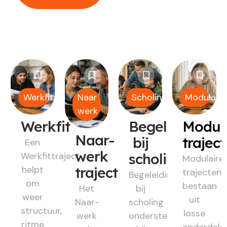
Werkfit
Naar
Scholing
Modulair
werk
Werkfit
Begeleiding
Modul
Naar-
bij
trajec
Een
werk
Werkfittraject
scholing
Modulaire
helpt
traject
trajecten
Begeleiding
om
bestaan
Het
bij
weer
uit
Naar-
scholing
structuur,
losse
werk
ondersteunt
ritme
onderdele