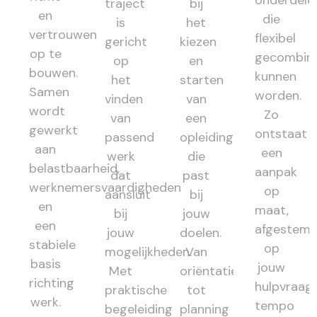
traject
bij
en
die
is
het
vertrouwen
flexibel
gericht
kiezen
op te
gecombin
op
en
bouwen.
kunnen
het
starten
Samen
worden.
vinden
van
wordt
Zo
van
een
gewerkt
ontstaat
passend
opleiding
aan
een
werk
die
belastbaarheid,
aanpak
dat
past
werknemersvaardigheden
op
aansluit
bij
en
maat,
bij
jouw
een
afgestem
jouw
doelen.
stabiele
op
mogelijkheden.
Van
basis
jouw
Met
oriëntatie
richting
hulpvraag,
praktische
tot
werk.
tempo
begeleiding
planning