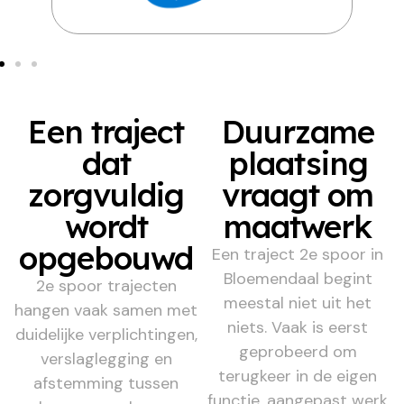
Een traject
Duurzame
dat
plaatsing
zorgvuldig
vraagt om
wordt
maatwerk
opgebouwd
Een traject 2e spoor in
Bloemendaal begint
2e spoor trajecten
meestal niet uit het
hangen vaak samen met
niets. Vaak is eerst
duidelijke verplichtingen,
geprobeerd om
verslaglegging en
terugkeer in de eigen
afstemming tussen
functie, aangepast werk