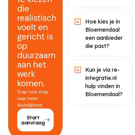
die
realistisch
Hoe kies je in
voelt en
Bloemendaal
gericht is
een aanbieder
op
die past?
duurzaam
aan het
Kun je via re-
werk
integratie.nl
komen.
hulp vinden in
Stap voor stap
Bloemendaal?
naar meer
duidelijkheid
Start
aanvraag