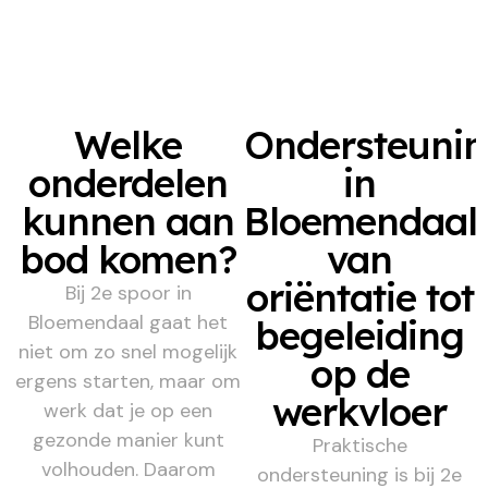
Welke
Ondersteuni
onderdelen
in
kunnen aan
Bloemendaal,
bod komen?
van
oriëntatie tot
Bij 2e spoor in
Bloemendaal gaat het
begeleiding
niet om zo snel mogelijk
op de
ergens starten, maar om
werkvloer
werk dat je op een
gezonde manier kunt
Praktische
volhouden. Daarom
ondersteuning is bij 2e