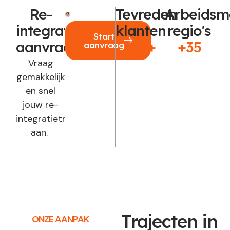
Re-
Tevreden
Arbeidsm
integratie
klanten
regio's
Start
aanvragen?
250+
+35
aanvraag
Vraag
gemakkelijk
en snel
jouw re-
integratietraject
aan.
Trajecten in
ONZE AANPAK