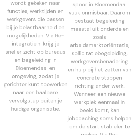
wordt gekeken naar
spoor in Bloemendaal
functies, werktijden en
vaak onmisbaar. Daarom
werkgevers die passen
bestaat begeleiding
bij je belastbaarheid en
meestal uit onderdelen
mogelijkheden. Via Re-
zoals
integratie.nl krijg je
arbeidsmarktoriëntatie,
sneller zicht op bureaus
sollicitatiebegeleiding,
en begeleiding in
werkgeversbenadering
Bloemendaal en
en hulp bij het zetten van
omgeving, zodat je
concrete stappen
gerichter kunt toewerken
richting ander werk.
naar een haalbare
Wanneer een nieuwe
vervolgstap buiten je
werkplek eenmaal in
huidige organisatie.
beeld komt, kan
jobcoaching soms helpen
om de start stabieler te
maken. Via Re-