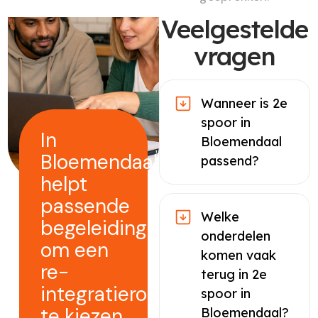
Veelgestelde
vragen
Wanneer is 2e
spoor in
In
Bloemendaal
Bloemendaal
passend?
helpt
passende
Welke
begeleiding
onderdelen
om een
komen vaak
re-
terug in 2e
integratieroute
spoor in
te kiezen
Bloemendaal?