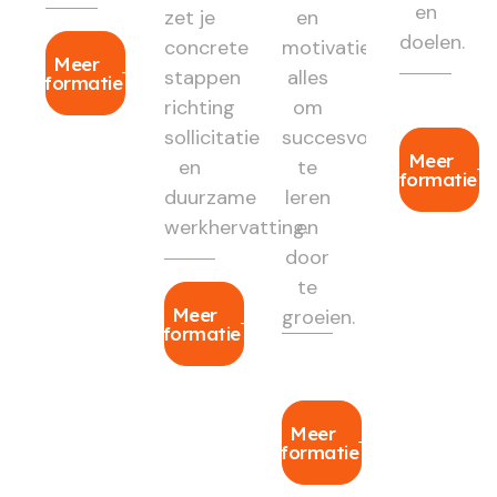
en
zet je
en
doelen.
concrete
motivatie:
Meer
stappen
alles
informatie
richting
om
sollicitatie
succesvol
Meer
en
te
informatie
duurzame
leren
werkhervatting.
en
door
te
Meer
groeien.
informatie
Meer
informatie