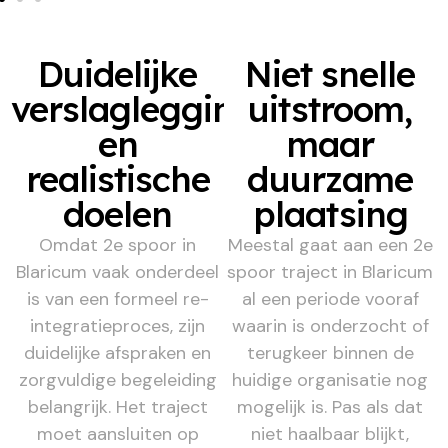
Duidelijke
Niet snelle
verslaglegging
uitstroom,
en
maar
realistische
duurzame
doelen
plaatsing
Omdat 2e spoor in
Meestal gaat aan een 2e
Blaricum vaak onderdeel
spoor traject in Blaricum
is van een formeel re-
al een periode vooraf
integratieproces, zijn
waarin is onderzocht of
duidelijke afspraken en
terugkeer binnen de
zorgvuldige begeleiding
huidige organisatie nog
belangrijk. Het traject
mogelijk is. Pas als dat
moet aansluiten op
niet haalbaar blijkt,