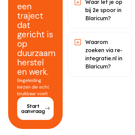
Waar let je op
een
bij 2e spoor in
traject
Blaricum?
dat
gericht is
op
Waarom
zoeken via re-
duurzaam
integratie.nl in
herstel
Blaricum?
en werk.
Begeleiding
kiezen die echt
bruikbaar voelt
Start
aanvraag