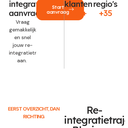
integratie
klanten
regio's
Start
aanvragen?
250+
+35
aanvraag
Vraag
gemakkelijk
en snel
jouw re-
integratietraject
aan.
Re-
EERST OVERZICHT, DAN
RICHTING
integratietraj