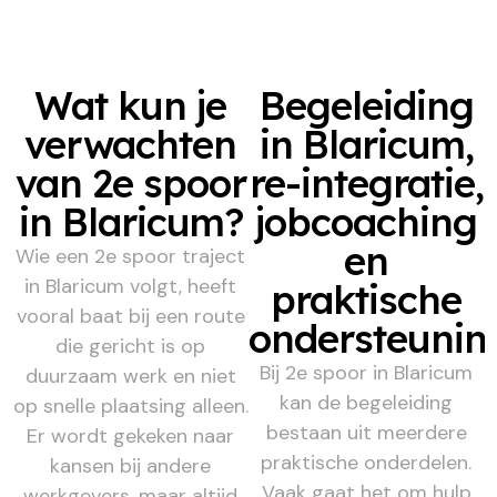
Wat kun je
Begeleiding
verwachten
in Blaricum,
van 2e spoor
re-integratie,
in Blaricum?
jobcoaching
en
Wie een 2e spoor traject
in Blaricum volgt, heeft
praktische
vooral baat bij een route
ondersteunin
die gericht is op
Bij 2e spoor in Blaricum
duurzaam werk en niet
kan de begeleiding
op snelle plaatsing alleen.
bestaan uit meerdere
Er wordt gekeken naar
praktische onderdelen.
kansen bij andere
Vaak gaat het om hulp
werkgevers, maar altijd