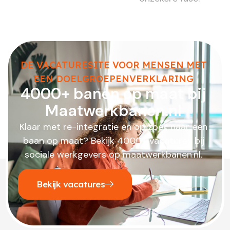
DE VACATURESITE VOOR MENSEN MET
EEN DOELGROEPENVERKLARING
4000+ banen op maat bij
Maatwerkbanen.nl
Klaar met re-integratie en op zoek naar een
baan op maat? Bekijk 4000+ vacatures bij
sociale werkgevers op maatwerkbanen.nl.
Bekijk vacatures