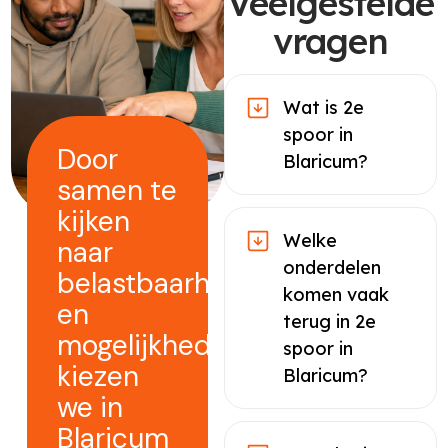
Veelgestelde
vragen
Wat is 2e
spoor in
Door
Blaricum?
samen te
kijken
Welke
naar
onderdelen
belastbaarheid
komen vaak
en
terug in 2e
mogelijkheden
spoor in
kiezen
Blaricum?
we in
Blaricum