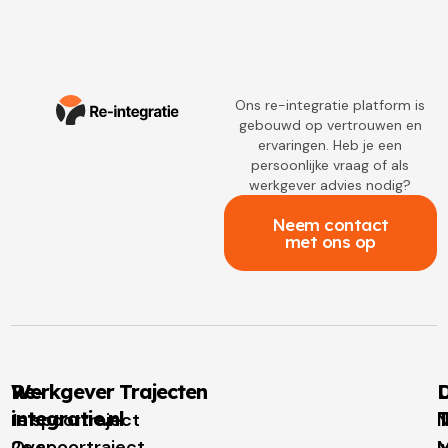
Ons re-integratie platform is
gebouwd op vertrouwen en
ervaringen. Heb je een
persoonlijke vraag of als
werkgever advies nodig?
Neem contact
met ons op
Re-
Werkgever Trajecten
D
integratie.nl
T
1e spoortraject
N
Over
2e spoortraject
M
I