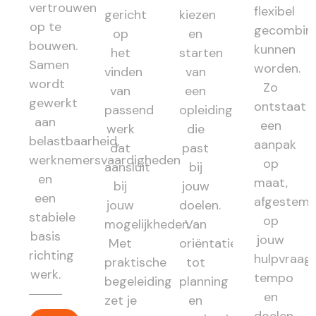
vertrouwen
flexibel
gericht
kiezen
op te
gecombin
op
en
bouwen.
kunnen
het
starten
Samen
worden.
vinden
van
wordt
Zo
van
een
gewerkt
ontstaat
passend
opleiding
aan
een
werk
die
belastbaarheid,
aanpak
dat
past
werknemersvaardigheden
op
aansluit
bij
en
maat,
bij
jouw
een
afgestem
jouw
doelen.
stabiele
op
mogelijkheden.
Van
basis
jouw
Met
oriëntatie
richting
hulpvraag,
praktische
tot
werk.
tempo
begeleiding
planning
en
zet je
en
doelen.