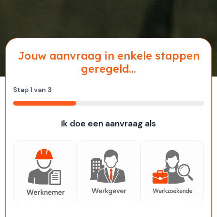
Jouw aanvraag in enkele stappen
geregeld...
Stap
1
van
3
33%
Ik doe een aanvraag als
Werknemer
Werkgever
Werkzoekende