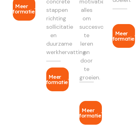
concrete
motivatie:
Meer
stappen
alles
informatie
richting
om
sollicitatie
succesvol
Meer
en
te
informatie
duurzame
leren
werkhervatting.
en
door
te
Meer
groeien.
informatie
Meer
informatie