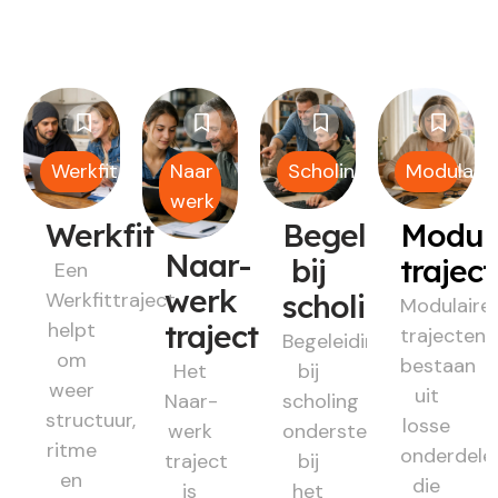
Werkfit
Naar
Scholing
Modulair
werk
Werkfit
Begeleiding
Modul
Naar-
bij
trajec
Een
werk
Werkfittraject
scholing
Modulaire
helpt
traject
trajecten
Begeleiding
om
bestaan
Het
bij
weer
uit
Naar-
scholing
structuur,
losse
werk
ondersteunt
ritme
onderdele
traject
bij
en
die
is
het