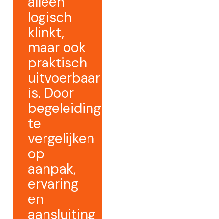
alleen
logisch
klinkt,
maar ook
praktisch
uitvoerbaar
is. Door
begeleiding
te
vergelijken
op
aanpak,
ervaring
en
aansluiting