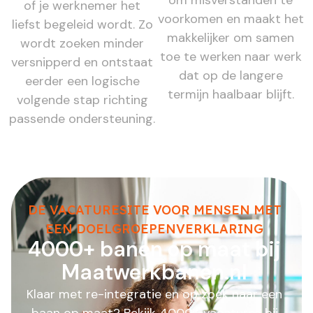
om misverstanden te
of je werknemer het
voorkomen en maakt het
liefst begeleid wordt. Zo
makkelijker om samen
wordt zoeken minder
toe te werken naar werk
versnipperd en ontstaat
dat op de langere
eerder een logische
termijn haalbaar blijft.
volgende stap richting
passende ondersteuning.
DE VACATURESITE VOOR MENSEN MET
EEN DOELGROEPENVERKLARING
4000+ banen op maat bij
Maatwerkbanen.nl
Klaar met re-integratie en op zoek naar een
baan op maat? Bekijk 4000+ vacatures bij