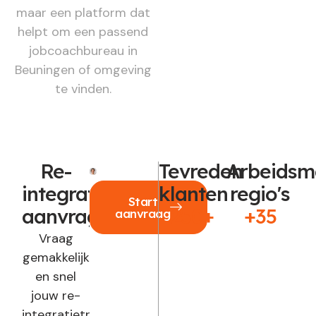
maar een platform dat
helpt om een passend
jobcoachbureau in
Beuningen of omgeving
te vinden.
Re-
Tevreden
Arbeidsm
integratie
klanten
regio's
Start
aanvragen?
250+
+35
aanvraag
Vraag
gemakkelijk
en snel
jouw re-
integratietraject