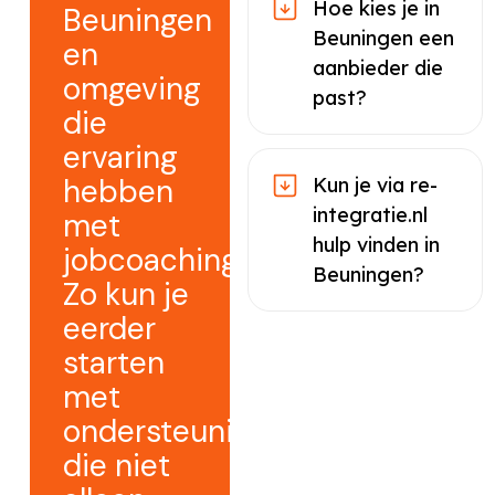
Hoe kies je in
Beuningen
Beuningen een
en
aanbieder die
omgeving
past?
die
ervaring
hebben
Kun je via re-
integratie.nl
met
hulp vinden in
jobcoaching.
Beuningen?
Zo kun je
eerder
starten
met
ondersteuning
die niet