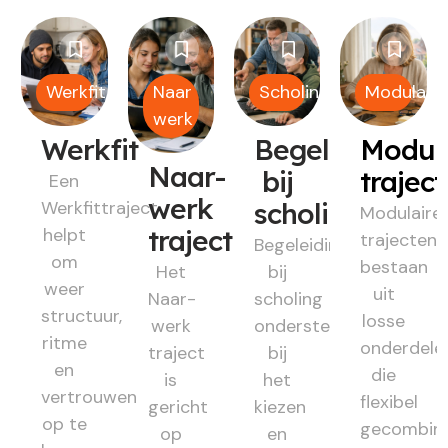
Werkfit
Naar
Scholing
Modulair
werk
Werkfit
Begeleiding
Modul
Naar-
bij
trajec
Een
werk
Werkfittraject
scholing
Modulaire
helpt
traject
trajecten
Begeleiding
om
bestaan
Het
bij
weer
uit
Naar-
scholing
structuur,
losse
werk
ondersteunt
ritme
onderdele
traject
bij
en
die
is
het
vertrouwen
flexibel
gericht
kiezen
op te
gecombin
op
en