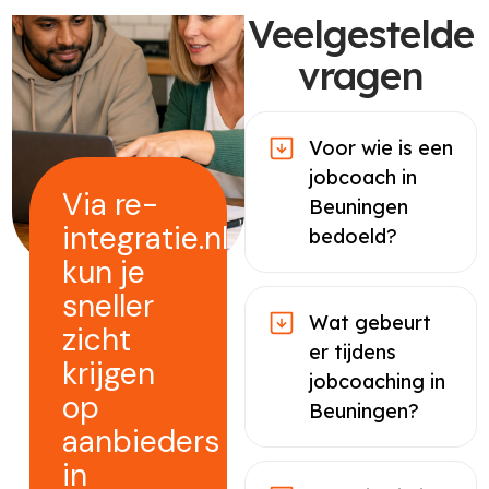
Veelgestelde
vragen
Voor wie is een
jobcoach in
Via re-
Beuningen
integratie.nl
bedoeld?
kun je
sneller
Wat gebeurt
zicht
er tijdens
krijgen
jobcoaching in
op
Beuningen?
aanbieders
in