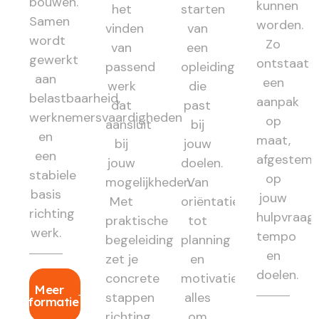
bouwen.
kunnen
het
starten
Samen
worden.
vinden
van
wordt
Zo
van
een
gewerkt
ontstaat
passend
opleiding
aan
een
werk
die
belastbaarheid,
aanpak
dat
past
werknemersvaardigheden
op
aansluit
bij
en
maat,
bij
jouw
een
afgestem
jouw
doelen.
stabiele
op
mogelijkheden.
Van
basis
jouw
Met
oriëntatie
richting
hulpvraag,
praktische
tot
werk.
tempo
begeleiding
planning
en
zet je
en
doelen.
concrete
motivatie:
Meer
stappen
alles
informatie
richting
om