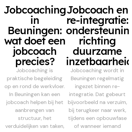
Jobcoaching
Jobcoach en
in
re-integratie:
Beuningen:
ondersteunin
wat doet een
richting
jobcoach
duurzame
precies?
inzetbaarhei
Jobcoaching is
Jobcoaching wordt in
praktische begeleiding
Beuningen regelmatig
op en rond de werkvloer.
ingezet binnen re-
In Beuningen kan een
integratie. Dat gebeurt
jobcoach helpen bij het
bijvoorbeeld na verzuim,
aanbrengen van
bij terugkeer naar werk,
structuur, het
tijdens een opbouwfase
verduidelijken van taken,
of wanneer iemand