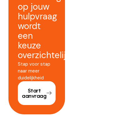
op jouw
hulpvraag
wordt
een
keuze
overzichtelijker.
Stap voor stap
naar meer
duidelijkheid
Start
aanvraag