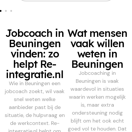
Jobcoach in
Wat mensen
Beuningen
vaak willen
vinden: zo
weten in
helpt Re-
Beuningen
integratie.nl
Jobcoaching in
Beuningen is vaak
Wie in Beuningen een
waardevol in situaties
jobcoach zoekt, wil vaak
waarin werken mogelijk
snel weten welke
is, maar extra
aanbieder past bij de
ondersteuning nodig
situatie, de hulpvraag en
blijft om het ook echt
de werkcontext. Re-
goed vol te houden. Dat
integratie.nl helpt om