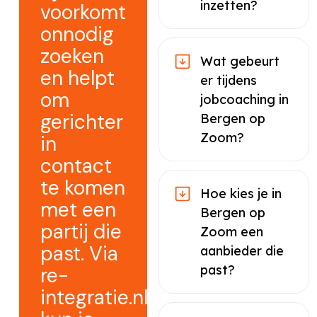
inzetten?
voorkomt
onnodig
zoeken
Wat gebeurt
en helpt
er tijdens
om
jobcoaching in
gerichter
Bergen op
Zoom?
in
contact
te komen
Hoe kies je in
met een
Bergen op
partij die
Zoom een
past. Via
aanbieder die
past?
re-
integratie.nl