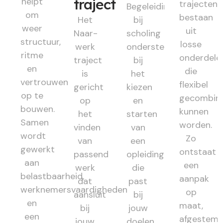
helpt
traject
trajecten
Begeleiding
om
bestaan
Het
bij
weer
uit
Naar-
scholing
structuur,
losse
werk
ondersteunt
ritme
onderdele
traject
bij
en
die
is
het
vertrouwen
flexibel
gericht
kiezen
op te
gecombin
op
en
bouwen.
kunnen
het
starten
Samen
worden.
vinden
van
wordt
Zo
van
een
gewerkt
ontstaat
passend
opleiding
aan
een
werk
die
belastbaarheid,
aanpak
dat
past
werknemersvaardigheden
op
aansluit
bij
en
maat,
bij
jouw
een
afgestem
jouw
doelen.