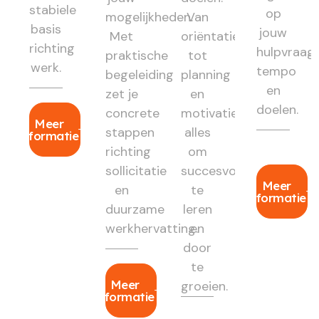
stabiele
op
mogelijkheden.
Van
basis
jouw
Met
oriëntatie
richting
hulpvraag,
praktische
tot
werk.
tempo
begeleiding
planning
en
zet je
en
doelen.
concrete
motivatie:
Meer
stappen
alles
informatie
richting
om
sollicitatie
succesvol
Meer
en
te
informatie
duurzame
leren
werkhervatting.
en
door
te
Meer
groeien.
informatie