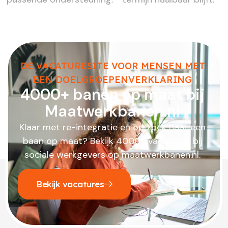
DE VACATURESITE VOOR MENSEN MET
EEN DOELGROEPENVERKLARING
4000+ banen op maat bij
Maatwerkbanen.nl
Klaar met re-integratie en op zoek naar een
baan op maat? Bekijk 4000+ vacatures bij
sociale werkgevers op maatwerkbanen.nl.
Bekijk vacatures