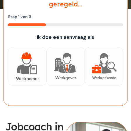
geregeld...
Stap
1
van
3
33%
Ik doe een aanvraag als
Werknemer
Werkgever
Werkzoekende
Jobcoach in