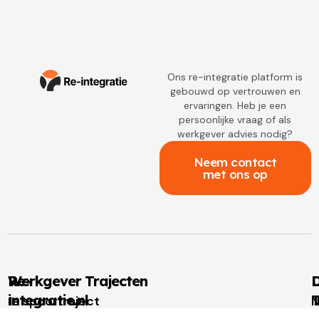
Ons re-integratie platform is
gebouwd op vertrouwen en
ervaringen. Heb je een
persoonlijke vraag of als
werkgever advies nodig?
Neem contact
met ons op
Re-
Werkgever Trajecten
D
integratie.nl
T
1e spoortraject
N