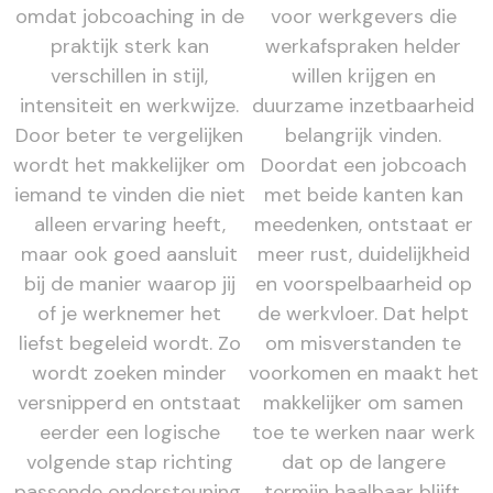
omdat jobcoaching in de
voor werkgevers die
praktijk sterk kan
werkafspraken helder
verschillen in stijl,
willen krijgen en
intensiteit en werkwijze.
duurzame inzetbaarheid
Door beter te vergelijken
belangrijk vinden.
wordt het makkelijker om
Doordat een jobcoach
iemand te vinden die niet
met beide kanten kan
alleen ervaring heeft,
meedenken, ontstaat er
maar ook goed aansluit
meer rust, duidelijkheid
bij de manier waarop jij
en voorspelbaarheid op
of je werknemer het
de werkvloer. Dat helpt
liefst begeleid wordt. Zo
om misverstanden te
wordt zoeken minder
voorkomen en maakt het
versnipperd en ontstaat
makkelijker om samen
eerder een logische
toe te werken naar werk
volgende stap richting
dat op de langere
passende ondersteuning.
termijn haalbaar blijft.