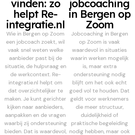
vinden: zo
jobcoaching
helpt Re-
in Bergen op
integratie.nl
Zoom
Wie in Bergen op Zoom
Jobcoaching in Bergen
een jobcoach zoekt, wil
op Zoom is vaak
vaak snel weten welke
waardevol in situaties
aanbieder past bij de
waarin werken mogelijk
situatie, de hulpvraag en
is, maar extra
de werkcontext. Re-
ondersteuning nodig
integratie.nl helpt om
blijft om het ook echt
dat overzichtelijker te
goed vol te houden. Dat
maken. Je kunt gerichter
geldt voor werknemers
kijken naar aanbieders,
die meer structuur,
aanpakken en de vragen
duidelijkheid of
waarbij zij ondersteuning
praktische begeleiding
bieden. Dat is waardevol,
nodig hebben, maar ook