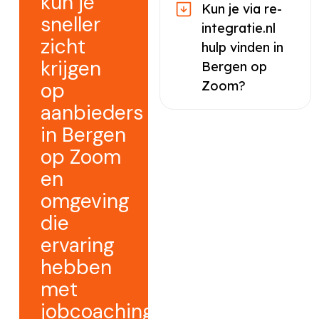
kun je
Kun je via re-
sneller
integratie.nl
zicht
hulp vinden in
krijgen
Bergen op
op
Zoom?
aanbieders
in Bergen
op Zoom
en
omgeving
die
ervaring
hebben
met
jobcoaching.