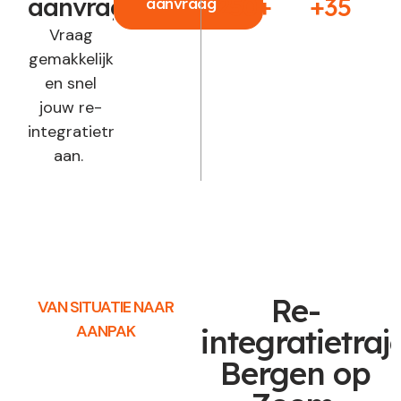
aanvragen?
250+
+35
aanvraag
Vraag
gemakkelijk
en snel
jouw re-
integratietraject
aan.
Re-
VAN SITUATIE NAAR
AANPAK
integratietraj
Bergen op