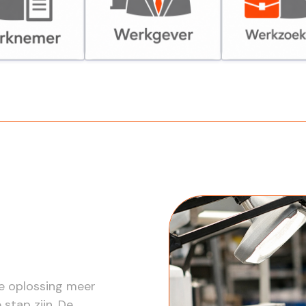
er
Werkgever
Werkzoekende
re oplossing meer
 stap zijn. De