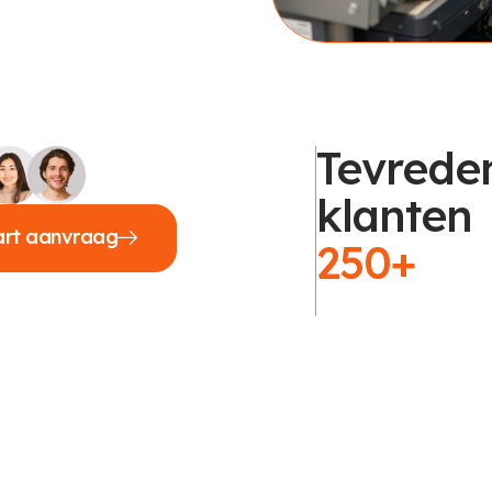
Tevrede
klanten
art aanvraag
250+