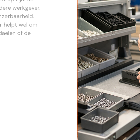
ndere werkgever,
nzetbaarheid.
ar helpt wel om
daelen of de