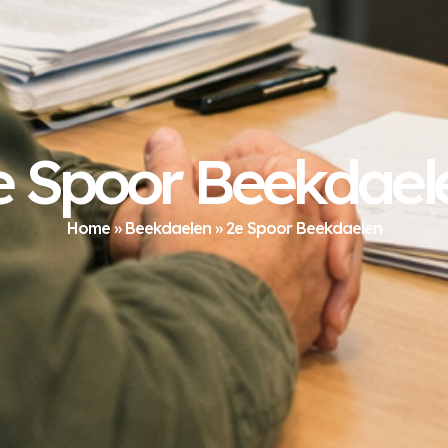
e Spoor Beekdael
Home
»
Beekdaelen
»
2e Spoor Beekdaelen