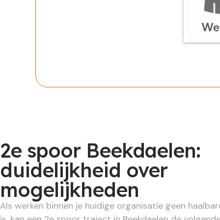
Werknem
2e spoor Beekdaelen:
duidelijkheid over
mogelijkheden
Als werken binnen je huidige organisatie geen haalba
is, kan een 2e spoor traject in Beekdaelen de volgende