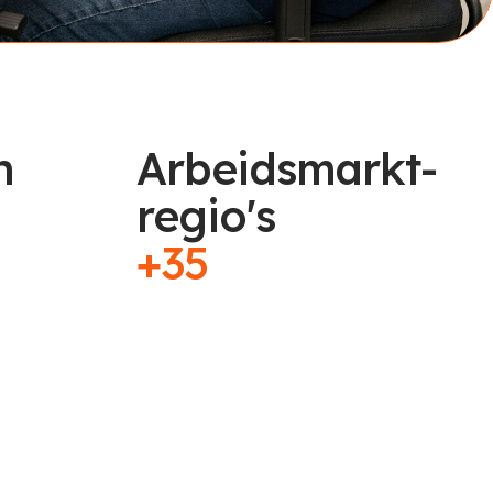
n
Arbeidsmarkt-
regio's
+35