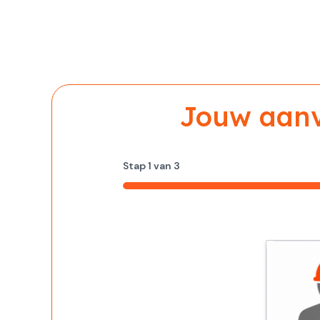
Jouw aanvr
Stap
1
van
3
33%