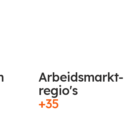
n
Arbeidsmarkt-
regio's
+35