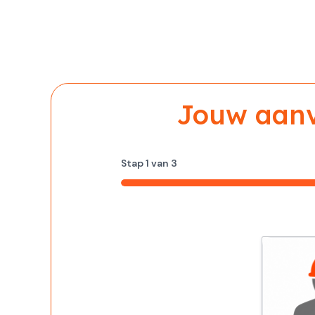
Jouw aanvr
Stap
1
van
3
33%