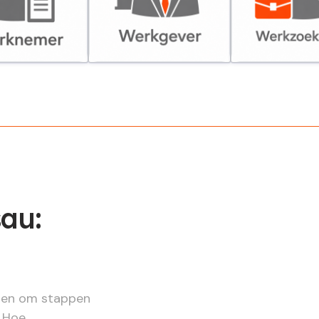
er
Werkgever
Werkzoekende
au:
lpen om stappen
. Hoe