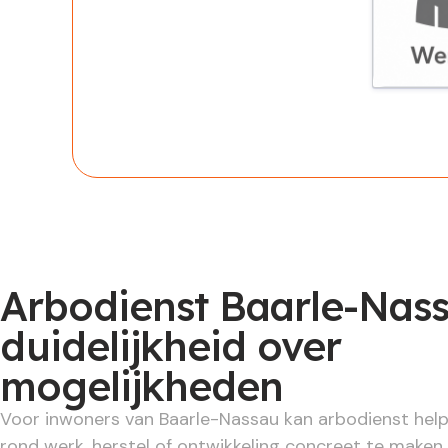
Werknem
Arbodienst Baarle-Nass
duidelijkheid over
mogelijkheden
Voor inwoners van Baarle-Nassau kan arbodienst he
rond werk, herstel of ontwikkeling concreet te maken