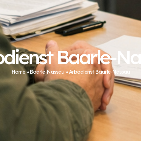
dienst Baarle-N
Home
»
Baarle-Nassau
»
Arbodienst Baarle-Nassau