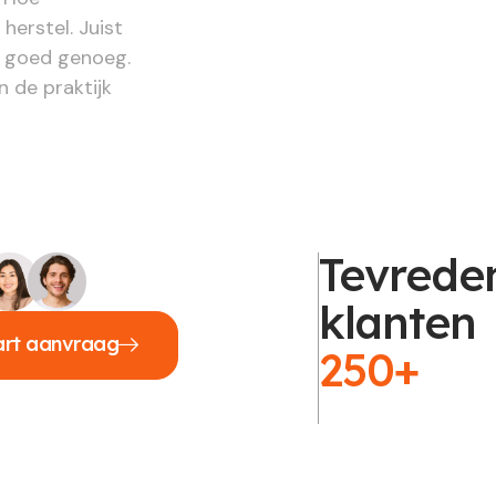
herstel. Juist
d goed genoeg.
 de praktijk
Tevrede
klanten
art aanvraag
250+