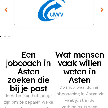
Een
Wat mensen
jobcoach in
vaak willen
Asten
weten in
zoeken die
Asten
bij je past
De meerwaarde van
jobcoaching in Asten zit
In Asten kan het lastig
vaak juist in de
zijn om te bepalen welke
verbinding tussen