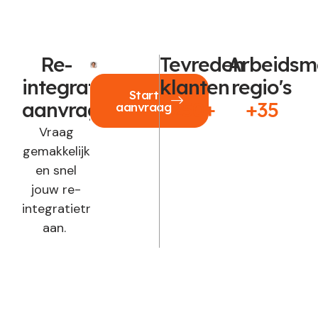
Re-
Tevreden
Arbeidsm
integratie
klanten
regio's
Start
aanvragen?
250+
+35
aanvraag
Vraag
gemakkelijk
en snel
jouw re-
integratietraject
aan.