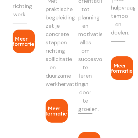
Met
oriëntatie
richting
hulpvraag,
praktische
tot
werk.
tempo
begeleiding
planning
en
zet je
en
doelen.
concrete
motivatie:
Meer
stappen
alles
informatie
richting
om
sollicitatie
succesvol
Meer
en
te
informatie
duurzame
leren
werkhervatting.
en
door
te
Meer
groeien.
informatie