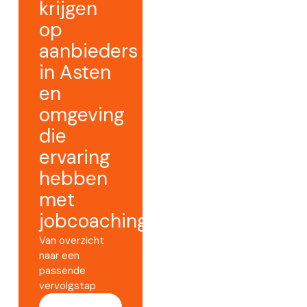
krijgen
op
aanbieders
in Asten
en
omgeving
die
ervaring
hebben
met
jobcoaching.
Van overzicht
naar een
passende
vervolgstap