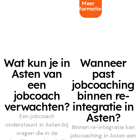
Meer
informatie
Wat kun je in
Wanneer
Asten van
past
een
jobcoaching
jobcoach
binnen re-
verwachten?
integratie in
Asten?
Een jobcoach
ondersteunt in Asten bij
Binnen re-integratie kan
vragen die in de
jobcoaching in Asten een