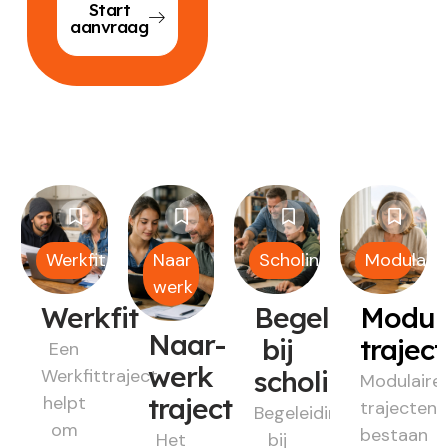
Start
aanvraag
Werkfit
Naar
Scholing
Modulair
werk
Werkfit
Begeleiding
Modul
Naar-
bij
trajec
Een
werk
Werkfittraject
scholing
Modulaire
helpt
traject
trajecten
Begeleiding
om
bestaan
Het
bij