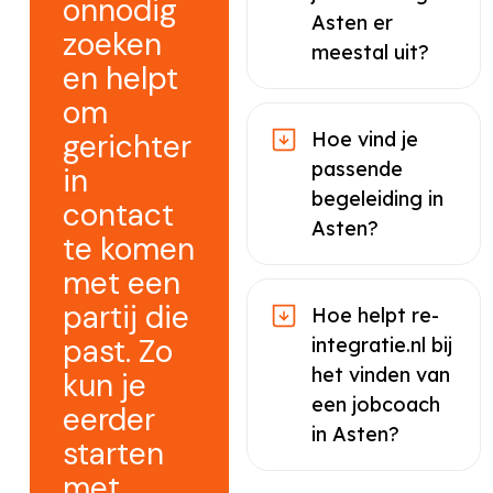
onnodig
Asten er
zoeken
meestal uit?
en helpt
om
gerichter
Hoe vind je
passende
in
begeleiding in
contact
Asten?
te komen
met een
partij die
Hoe helpt re-
past. Zo
integratie.nl bij
het vinden van
kun je
een jobcoach
eerder
in Asten?
starten
met