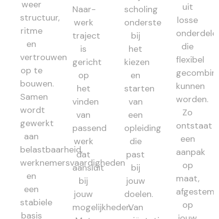
weer
uit
Naar-
scholing
structuur,
losse
werk
ondersteunt
ritme
onderdele
traject
bij
en
die
is
het
vertrouwen
flexibel
gericht
kiezen
op te
gecombin
op
en
bouwen.
kunnen
het
starten
Samen
worden.
vinden
van
wordt
Zo
van
een
gewerkt
ontstaat
passend
opleiding
aan
een
werk
die
belastbaarheid,
aanpak
dat
past
werknemersvaardigheden
op
aansluit
bij
en
maat,
bij
jouw
een
afgestem
jouw
doelen.
stabiele
op
mogelijkheden.
Van
basis
jouw